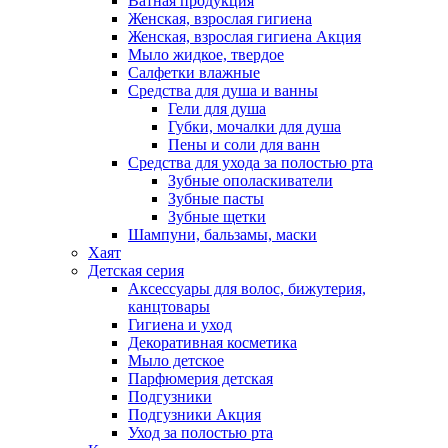
Ватная продукция
Женская, взрослая гигиена
Женская, взрослая гигиена Акция
Мыло жидкое, твердое
Салфетки влажные
Средства для душа и ванны
Гели для душа
Губки, мочалки для душа
Пены и соли для ванн
Средства для ухода за полостью рта
Зубные ополаскиватели
Зубные пасты
Зубные щетки
Шампуни, бальзамы, маски
Хаят
Детская серия
Аксессуары для волос, бижутерия,
канцтовары
Гигиена и уход
Декоративная косметика
Мыло детское
Парфюмерия детская
Подгузники
Подгузники Акция
Уход за полостью рта