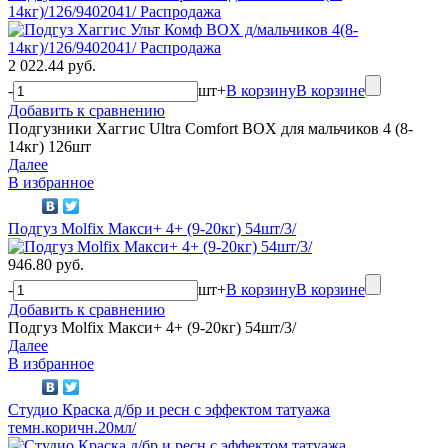
14кг)/126/9402041/ Распродажа
2 022.44 руб.
-
шт
+
В корзину
В корзине
Добавить к сравнению
Подгузники Хаггис Ultra Comfort BOX для мальчиков 4 (8-
14кг) 126шт
Далее
В избранное
Подгуз Molfix Макси+ 4+ (9-20кг) 54шт/3/
946.80 руб.
-
шт
+
В корзину
В корзине
Добавить к сравнению
Подгуз Molfix Макси+ 4+ (9-20кг) 54шт/3/
Далее
В избранное
Студио Краска д/бр и ресн с эффектом татуажа
темн.коричн.20мл/