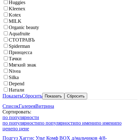
Huggies
Kleenex
Kotex
MILK
Organic beauty
Aquafruite
СТОТРАВЪ
Spiderman
Принцесса
Тачки
Мягкий знак
Nivea
Silka
Depend
Натали
Показать
Сбросить
Список
Галерея
Витрина
Сортировать:
по популярности
по популярности
по популярности
по имени
по имени
по
цене
по цене
Подгуз Хаггис Ульт Комф BOX д/мальчиков 4(8-