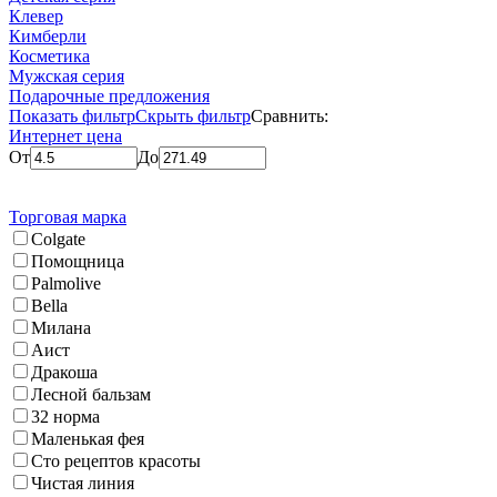
Клевер
Кимберли
Косметика
Мужская серия
Подарочные предложения
Показать фильтр
Скрыть фильтр
Сравнить:
Интернет цена
От
До
Торговая марка
Colgate
Помощница
Palmolive
Bella
Милана
Аист
Дракоша
Лесной бальзам
32 норма
Маленькая фея
Сто рецептов красоты
Чистая линия