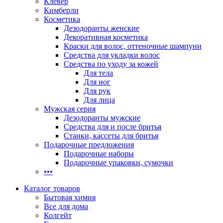
Клевер
Кимберли
Косметика
Дезодоранты женские
Декоративная косметика
Краски для волос, оттеночные шампуни
Средства для укладки волос
Средства по уходу за кожей
Для тела
Для ног
Для рук
Для лица
Мужская серия
Дезодоранты мужские
Средства для и после бритья
Станки, кассеты для бритья
Подарочные предложения
Подарочные наборы
Подарочные упаковки, сумочки
•••
Каталог товаров
Бытовая химия
Все для дома
Колгейт