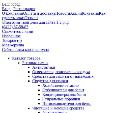
Ваш город:
Вход
|
Регистрация
О компании
Оплата и доставка
Новости
Акции
Контакты
Как
сделать заказ
Отзывы
(8422) 67-58-83
Свяжитесь с нами
Избранное
Товаров (
0
)
Моя корзина
Сейчас ваша корзина пуста
Каталог товаров
Бытовая химия
Антистатики
Освежители, очистители воздуха
Средства для защиты от насекомых
Средства для стирки
Хозяйственное мыло
Отбеливатели для белья
Кондиционеры для белья
Стиральные порошки
Пятновыводители для белья
Чистящие и моющие средства
Антинакипин