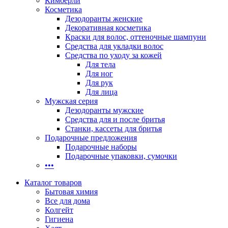
Кимберли
Косметика
Дезодоранты женские
Декоративная косметика
Краски для волос, оттеночные шампуни
Средства для укладки волос
Средства по уходу за кожей
Для тела
Для ног
Для рук
Для лица
Мужская серия
Дезодоранты мужские
Средства для и после бритья
Станки, кассеты для бритья
Подарочные предложения
Подарочные наборы
Подарочные упаковки, сумочки
•••
Каталог товаров
Бытовая химия
Все для дома
Колгейт
Гигиена