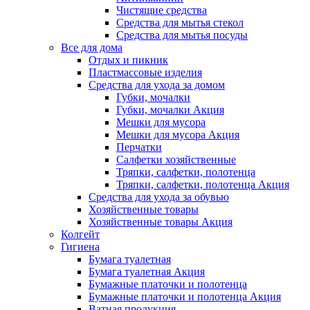
Чистящие средства
Средства для мытья стекол
Средства для мытья посуды
Все для дома
Отдых и пикник
Пластмассовые изделия
Средства для ухода за домом
Губки, мочалки
Губки, мочалки Акция
Мешки для мусора
Мешки для мусора Акция
Перчатки
Салфетки хозяйственные
Тряпки, салфетки, полотенца
Тряпки, салфетки, полотенца Акция
Средства для ухода за обувью
Хозяйственные товары
Хозяйственные товары Акция
Колгейт
Гигиена
Бумага туалетная
Бумага туалетная Акция
Бумажные платочки и полотенца
Бумажные платочки и полотенца Акция
Ватная продукция