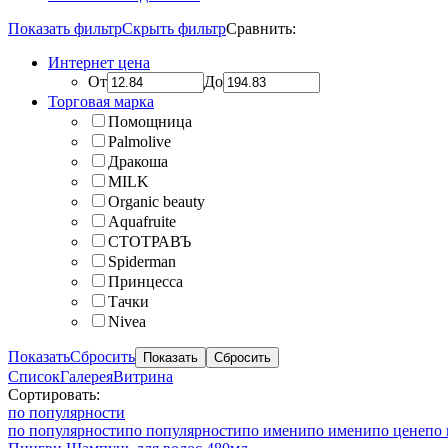
Показать фильтр
Скрыть фильтр
Сравнить:
Интернет цена
От
До
Торговая марка
Помощница
Palmolive
Дракоша
MILK
Organic beauty
Aquafruite
СТОТРАВЪ
Spiderman
Принцесса
Тачки
Nivea
Показать
Сбросить
Список
Галерея
Витрина
Сортировать:
по популярности
по популярности
по популярности
по имени
по имени
по цене
по 