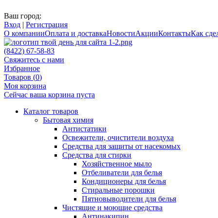
Ваш город:
Вход
|
Регистрация
О компании
Оплата и доставка
Новости
Акции
Контакты
Как сдел
(8422) 67-58-83
Свяжитесь с нами
Избранное
Товаров (
0
)
Моя корзина
Сейчас ваша корзина пуста
Каталог товаров
Бытовая химия
Антистатики
Освежители, очистители воздуха
Средства для защиты от насекомых
Средства для стирки
Хозяйственное мыло
Отбеливатели для белья
Кондиционеры для белья
Стиральные порошки
Пятновыводители для белья
Чистящие и моющие средства
Антинакипин