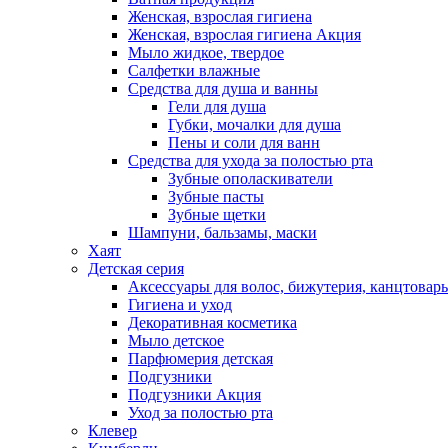
Женская, взрослая гигиена
Женская, взрослая гигиена Акция
Мыло жидкое, твердое
Салфетки влажные
Средства для душа и ванны
Гели для душа
Губки, мочалки для душа
Пены и соли для ванн
Средства для ухода за полостью рта
Зубные ополаскиватели
Зубные пасты
Зубные щетки
Шампуни, бальзамы, маски
Хаят
Детская серия
Аксессуары для волос, бижутерия, канцтовар
Гигиена и уход
Декоративная косметика
Мыло детское
Парфюмерия детская
Подгузники
Подгузники Акция
Уход за полостью рта
Клевер