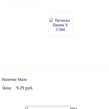
Т
н
н
п
с
Наличие
Мало
9.29 руб.
Цена
-
шт
+