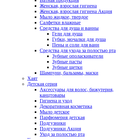
Ватная продукция
Женская, взрослая гигиена
Женская, взрослая гигиена Акция
Мыло жидкое, твердое
Салфетки влажные
Средства для душа и ванны
Гели для душа
Губки, мочалки для душа
Пены и соли для ванн
Средства для ухода за полостью рта
Зубные ополаскиватели
Зубные пасты
Зубные щетки
Шампуни, бальзамы, маски
Хаят
Детская серия
Аксессуары для волос, бижутерия,
канцтовары
Гигиена и уход
Декоративная косметика
Мыло детское
Парфюмерия детская
Подгузники
Подгузники Акция
Уход за полостью рта