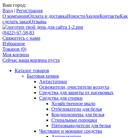
Ваш город:
Вход
|
Регистрация
О компании
Оплата и доставка
Новости
Акции
Контакты
Как
сделать заказ
Отзывы
(8422) 67-58-83
Свяжитесь с нами
Избранное
Товаров (
0
)
Моя корзина
Сейчас ваша корзина пуста
Каталог товаров
Бытовая химия
Антистатики
Освежители, очистители воздуха
Средства для защиты от насекомых
Средства для стирки
Хозяйственное мыло
Отбеливатели для белья
Кондиционеры для белья
Стиральные порошки
Пятновыводители для белья
Чистящие и моющие средства
Антинакипин