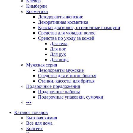
Клевер
Кимберли
Косметика
Дезодоранты женские
Декоративная косметика
Краски для волос, оттеночные шампуни
Средства для укладки волос
Средства по уходу за кожей
Для тела
Для ног
Для рук
Для лица
Мужская серия
Дезодоранты мужские
Средства для и после бритья
Станки, кассеты для бритья
Подарочные предложения
Подарочные наборы
Подарочные упаковки, сумочки
•••
Каталог товаров
Бытовая химия
Все для дома
Колгейт