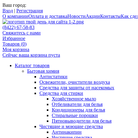
Ваш город:
Вход
|
Регистрация
О компании
Оплата и доставка
Новости
Акции
Контакты
Как сдел
(8422) 67-58-83
Свяжитесь с нами
Избранное
Товаров (
0
)
Моя корзина
Сейчас ваша корзина пуста
Каталог товаров
Бытовая химия
Антистатики
Освежители, очистители воздуха
Средства для защиты от насекомых
Средства для стирки
Хозяйственное мыло
Отбеливатели для белья
Кондиционеры для белья
Стиральные порошки
Пятновыводители для белья
Чистящие и моющие средства
Антинакипин
Чистящие средства