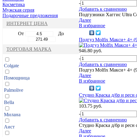
-
Косметика
Добавить к сравнению
Мужская серия
Подгузники Хаггис Ultra C
Подарочные предложения
Далее
ИНТЕРНЕТ ЦЕНА
В избранное
От
До
Подгуз Molfix Макси+ 4+ (9
ТОРГОВАЯ МАРКА
946.80 руб.
-
Добавить к сравнению
Colgate
Подгуз Molfix Макси+ 4+ (9
Далее
Помощница
В избранное
Palmolive
Студио Краска д/бр и ресн
Bella
103.75 руб.
-
Милана
Добавить к сравнению
Студио Краска д/бр и ресн
Аист
Далее
В избранное