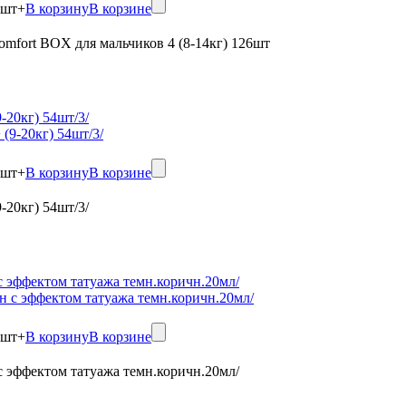
шт
+
В корзину
В корзине
omfort BOX для мальчиков 4 (8-14кг) 126шт
-20кг) 54шт/3/
шт
+
В корзину
В корзине
-20кг) 54шт/3/
 с эффектом татуажа темн.коричн.20мл/
шт
+
В корзину
В корзине
 с эффектом татуажа темн.коричн.20мл/