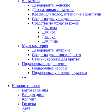
Косметика
Дезодоранты женские
Декоративная косметика
Краски для волос, оттеночные шампуни
Средства для укладки волос
Средства по уходу за кожей
Для тела
Для ног
Для рук
Для лица
Мужская серия
Дезодоранты мужские
Средства для и после бритья
Станки, кассеты для бритья
Подарочные предложения
Подарочные наборы
Подарочные упаковки, сумочки
•••
Каталог товаров
Бытовая химия
Все для дома
Колгейт
Гигиена
Хаят