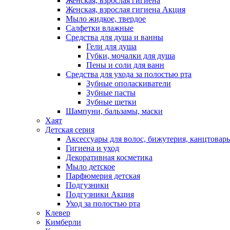
Женская, взрослая гигиена
Женская, взрослая гигиена Акция
Мыло жидкое, твердое
Салфетки влажные
Средства для душа и ванны
Гели для душа
Губки, мочалки для душа
Пены и соли для ванн
Средства для ухода за полостью рта
Зубные ополаскиватели
Зубные пасты
Зубные щетки
Шампуни, бальзамы, маски
Хаят
Детская серия
Аксессуары для волос, бижутерия, канцтовар
Гигиена и уход
Декоративная косметика
Мыло детское
Парфюмерия детская
Подгузники
Подгузники Акция
Уход за полостью рта
Клевер
Кимберли