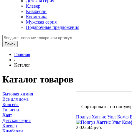
Детская серия
Клевер
Кимберли
Косметика
Мужская серия
Подарочные предложения
Главная
/
Каталог
Каталог товаров
Бытовая химия
Все для дома
Колгейт
Сортировать:
по популя
Гигиена
Хаят
Подгуз Хаггис Ульт Комф B
Детская серия
Клевер
2 022.44 руб.
Кимберли