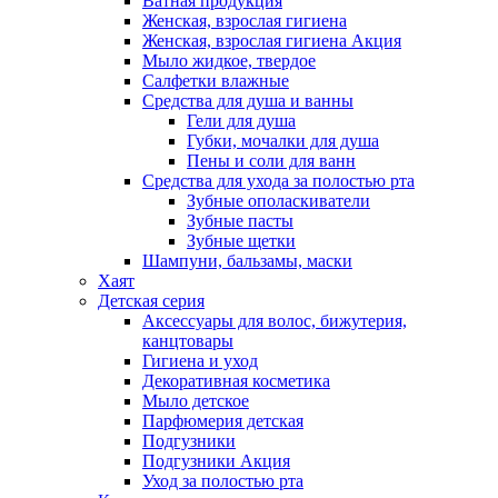
Ватная продукция
Женская, взрослая гигиена
Женская, взрослая гигиена Акция
Мыло жидкое, твердое
Салфетки влажные
Средства для душа и ванны
Гели для душа
Губки, мочалки для душа
Пены и соли для ванн
Средства для ухода за полостью рта
Зубные ополаскиватели
Зубные пасты
Зубные щетки
Шампуни, бальзамы, маски
Хаят
Детская серия
Аксессуары для волос, бижутерия,
канцтовары
Гигиена и уход
Декоративная косметика
Мыло детское
Парфюмерия детская
Подгузники
Подгузники Акция
Уход за полостью рта