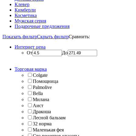
Клевер
Кимберли
Косметика
Мужская серия
Подарочные предложения
Показать фильтр
Скрыть фильтр
Сравнить:
Интернет цена
От
До
Торговая марка
Colgate
Помощница
Palmolive
Bella
Милана
Аист
Дракоша
Лесной бальзам
32 норма
Маленькая фея
Сто рецептов красоты