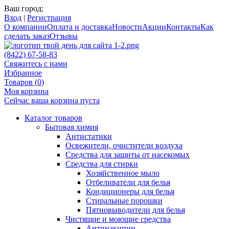
Ваш город:
Вход
|
Регистрация
О компании
Оплата и доставка
Новости
Акции
Контакты
Как
сделать заказ
Отзывы
(8422) 67-58-83
Свяжитесь с нами
Избранное
Товаров (
0
)
Моя корзина
Сейчас ваша корзина пуста
Каталог товаров
Бытовая химия
Антистатики
Освежители, очистители воздуха
Средства для защиты от насекомых
Средства для стирки
Хозяйственное мыло
Отбеливатели для белья
Кондиционеры для белья
Стиральные порошки
Пятновыводители для белья
Чистящие и моющие средства
Антинакипин