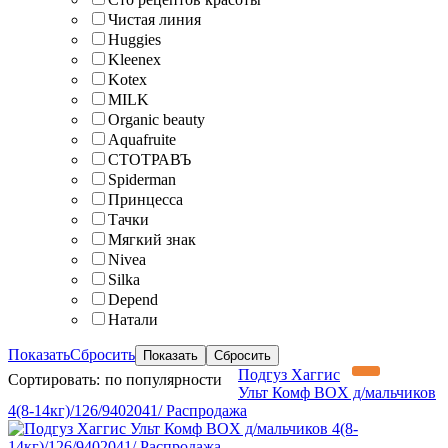
Чистая линия
Huggies
Kleenex
Kotex
MILK
Organic beauty
Aquafruite
СТОТРАВЪ
Spiderman
Принцесса
Тачки
Мягкий знак
Nivea
Silka
Depend
Натали
Показать
Сбросить
Подгуз Хаггис
Сортировать:
по популярности
Ульт Комф BOX д/мальчиков
4(8-14кг)/126/9402041/ Распродажа