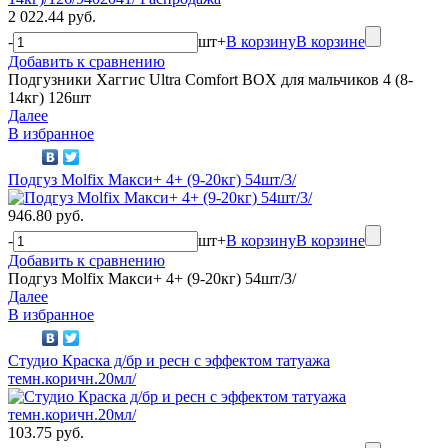
2 022.44 руб.
-
шт
+
В корзину
В корзине
Добавить к сравнению
Подгузники Хаггис Ultra Comfort BOX для мальчиков 4 (8-
14кг) 126шт
Далее
В избранное
Подгуз Molfix Макси+ 4+ (9-20кг) 54шт/3/
946.80 руб.
-
шт
+
В корзину
В корзине
Добавить к сравнению
Подгуз Molfix Макси+ 4+ (9-20кг) 54шт/3/
Далее
В избранное
Студио Краска д/бр и ресн с эффектом татуажа
темн.коричн.20мл/
103.75 руб.