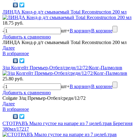
ЛИНДА Конд-р д/т смываемый Total Reconstrucrion 200 мл
18.75 руб.
-
шт
+
В корзину
В корзине
Добавить к сравнению
ЛИНДА Конд-р д/т смываемый Total Reconstrucrion 200 мл
Далее
В избранное
З/щ Колгейт Премьер-Отбел/средн/12/72/Колг-Палмолив
25.80 руб.
-
шт
+
В корзину
В корзине
Добавить к сравнению
Colgate З/щ Премьер-Отбел/средн/12/72
Далее
В избранное
СТОТРАВЪ Мыло густое на напаре из 7 целеб.трав Берегиня
380мл/17217