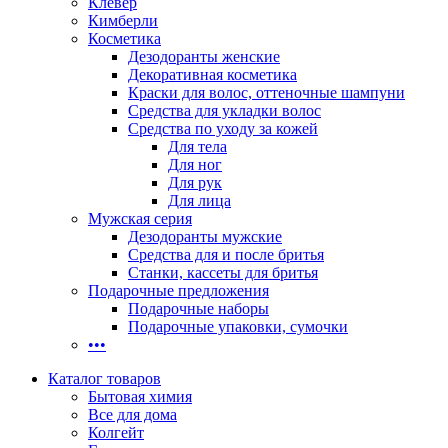
Клевер
Кимберли
Косметика
Дезодоранты женские
Декоративная косметика
Краски для волос, оттеночные шампуни
Средства для укладки волос
Средства по уходу за кожей
Для тела
Для ног
Для рук
Для лица
Мужская серия
Дезодоранты мужские
Средства для и после бритья
Станки, кассеты для бритья
Подарочные предложения
Подарочные наборы
Подарочные упаковки, сумочки
•••
Каталог товаров
Бытовая химия
Все для дома
Колгейт