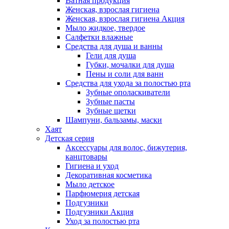
Ватная продукция
Женская, взрослая гигиена
Женская, взрослая гигиена Акция
Мыло жидкое, твердое
Салфетки влажные
Средства для душа и ванны
Гели для душа
Губки, мочалки для душа
Пены и соли для ванн
Средства для ухода за полостью рта
Зубные ополаскиватели
Зубные пасты
Зубные щетки
Шампуни, бальзамы, маски
Хаят
Детская серия
Аксессуары для волос, бижутерия,
канцтовары
Гигиена и уход
Декоративная косметика
Мыло детское
Парфюмерия детская
Подгузники
Подгузники Акция
Уход за полостью рта