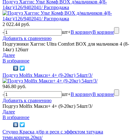
Подгуз Хаггис Ульт Комф BOX д/мальчиков 4(8-
14кг)/126/9402041/ Распродажа
2 022.44 руб.
-
шт
+
В корзину
В корзине
Добавить к сравнению
Подгузники Хаггис Ultra Comfort BOX для мальчиков 4 (8-
14кг) 126шт
Далее
В избранное
Подгуз Molfix Макси+ 4+ (9-20кг) 54шт/3/
946.80 руб.
-
шт
+
В корзину
В корзине
Добавить к сравнению
Подгуз Molfix Макси+ 4+ (9-20кг) 54шт/3/
Далее
В избранное
Студио Краска д/бр и ресн с эффектом татуажа
темн.коричн.20мл/