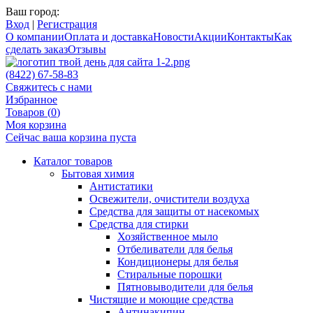
Ваш город:
Вход
|
Регистрация
О компании
Оплата и доставка
Новости
Акции
Контакты
Как
сделать заказ
Отзывы
(8422) 67-58-83
Свяжитесь с нами
Избранное
Товаров (
0
)
Моя корзина
Сейчас ваша корзина пуста
Каталог товаров
Бытовая химия
Антистатики
Освежители, очистители воздуха
Средства для защиты от насекомых
Средства для стирки
Хозяйственное мыло
Отбеливатели для белья
Кондиционеры для белья
Стиральные порошки
Пятновыводители для белья
Чистящие и моющие средства
Антинакипин