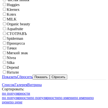
Huggies
Kleenex
Kotex
MILK
Organic beauty
Aquafruite
СТОТРАВЪ
Spiderman
Принцесса
Тачки
Мягкий знак
Nivea
Silka
Depend
Натали
Показать
Сбросить
Список
Галерея
Витрина
Сортировать:
по популярности
по популярности
по популярности
по имени
по имени
по
цене
по цене