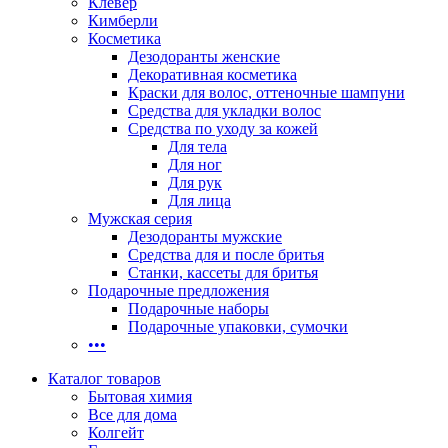
Клевер
Кимберли
Косметика
Дезодоранты женские
Декоративная косметика
Краски для волос, оттеночные шампуни
Средства для укладки волос
Средства по уходу за кожей
Для тела
Для ног
Для рук
Для лица
Мужская серия
Дезодоранты мужские
Средства для и после бритья
Станки, кассеты для бритья
Подарочные предложения
Подарочные наборы
Подарочные упаковки, сумочки
•••
Каталог товаров
Бытовая химия
Все для дома
Колгейт