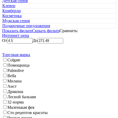
Детская серия
Клевер
Кимберли
Косметика
Мужская серия
Подарочные предложения
Показать фильтр
Скрыть фильтр
Сравнить:
Интернет цена
От
До
Торговая марка
Colgate
Помощница
Palmolive
Bella
Милана
Аист
Дракоша
Лесной бальзам
32 норма
Маленькая фея
Сто рецептов красоты
Чистая линия