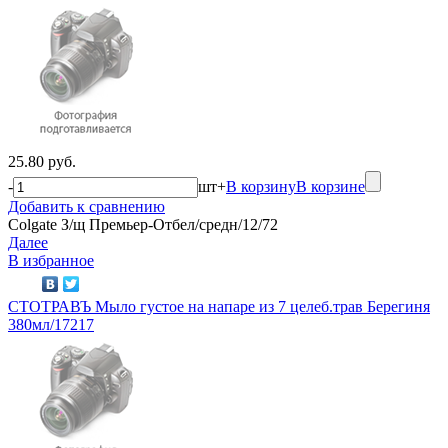
25.80 руб.
-
шт
+
В корзину
В корзине
Добавить к сравнению
Colgate З/щ Премьер-Отбел/средн/12/72
Далее
В избранное
СТОТРАВЪ Мыло густое на напаре из 7 целеб.трав Берегиня
380мл/17217