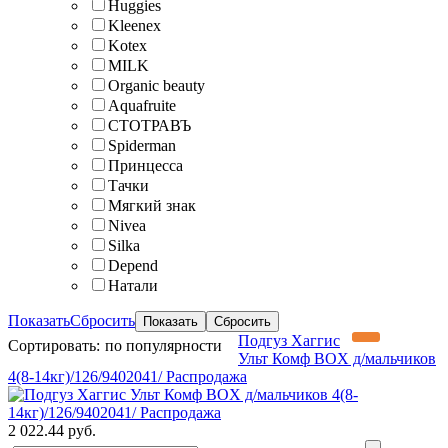
Huggies
Kleenex
Kotex
MILK
Organic beauty
Aquafruite
СТОТРАВЪ
Spiderman
Принцесса
Тачки
Мягкий знак
Nivea
Silka
Depend
Натали
Показать
Сбросить
Подгуз Хаггис
Сортировать:
по популярности
Ульт Комф BOX д/мальчиков
4(8-14кг)/126/9402041/ Распродажа
2 022.44 руб.