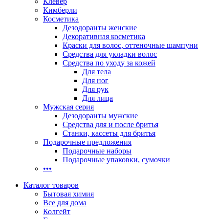
Клевер
Кимберли
Косметика
Дезодоранты женские
Декоративная косметика
Краски для волос, оттеночные шампуни
Средства для укладки волос
Средства по уходу за кожей
Для тела
Для ног
Для рук
Для лица
Мужская серия
Дезодоранты мужские
Средства для и после бритья
Станки, кассеты для бритья
Подарочные предложения
Подарочные наборы
Подарочные упаковки, сумочки
•••
Каталог товаров
Бытовая химия
Все для дома
Колгейт