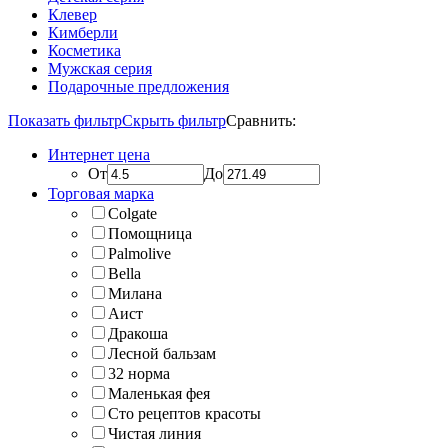
Клевер
Кимберли
Косметика
Мужская серия
Подарочные предложения
Показать фильтр
Скрыть фильтр
Сравнить:
Интернет цена
От
До
Торговая марка
Colgate
Помощница
Palmolive
Bella
Милана
Аист
Дракоша
Лесной бальзам
32 норма
Маленькая фея
Сто рецептов красоты
Чистая линия