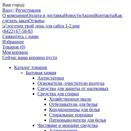
Ваш город:
Вход
|
Регистрация
О компании
Оплата и доставка
Новости
Акции
Контакты
Как
сделать заказ
Отзывы
(8422) 67-58-83
Свяжитесь с нами
Избранное
Товаров (
0
)
Моя корзина
Сейчас ваша корзина пуста
Каталог товаров
Бытовая химия
Антистатики
Освежители, очистители воздуха
Средства для защиты от насекомых
Средства для стирки
Хозяйственное мыло
Отбеливатели для белья
Кондиционеры для белья
Стиральные порошки
Пятновыводители для белья
Чистящие и моющие средства
Антинакипин