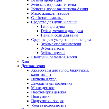
Ватная продукция
Женская, взрослая гигиена
Женская, взрослая гигиена Акция
Мыло жидкое, твердое
Салфетки влажные
Средства для душа и ванны
Гели для душа
Губки, мочалки для душа
Пены и соли для ванн
Средства для ухода за полостью рта
Зубные ополаскиватели
Зубные пасты
Зубные щетки
Шампуни, бальзамы, маски
Хаят
Детская серия
Аксессуары для волос, бижутерия,
канцтовары
Гигиена и уход
Декоративная косметика
Мыло детское
Парфюмерия детская
Подгузники
Подгузники Акция
Уход за полостью рта