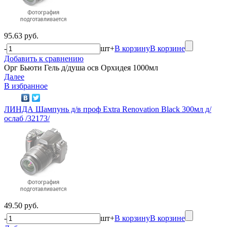
95.63 руб.
-
шт
+
В корзину
В корзине
Добавить к сравнению
Орг Бьюти Гель д/душа осв Орхидея 1000мл
Далее
В избранное
ЛИНДА Шампунь д/в проф Extra Renovation Black 300мл д/
ослаб /32173/
49.50 руб.
-
шт
+
В корзину
В корзине