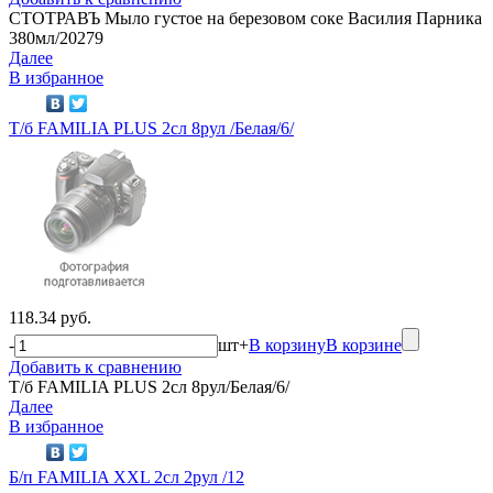
СТОТРАВЪ Мыло густое на березовом соке Василия Парника
380мл/20279
Далее
В избранное
Т/б FAMILIA PLUS 2сл 8рул /Белая/6/
118.34 руб.
-
шт
+
В корзину
В корзине
Добавить к сравнению
Т/б FAMILIA PLUS 2сл 8рул/Белая/6/
Далее
В избранное
Б/п FAMILIA XXL 2сл 2рул /12