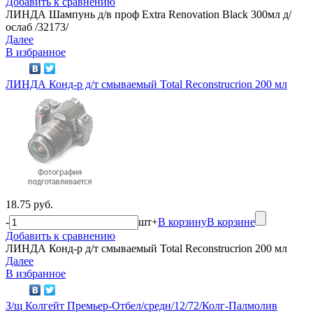
Добавить к сравнению
ЛИНДА Шампунь д/в проф Extra Renovation Black 300мл д/
ослаб /32173/
Далее
В избранное
ЛИНДА Конд-р д/т смываемый Total Reconstrucrion 200 мл
18.75 руб.
-
шт
+
В корзину
В корзине
Добавить к сравнению
ЛИНДА Конд-р д/т смываемый Total Reconstrucrion 200 мл
Далее
В избранное
З/щ Колгейт Премьер-Отбел/средн/12/72/Колг-Палмолив