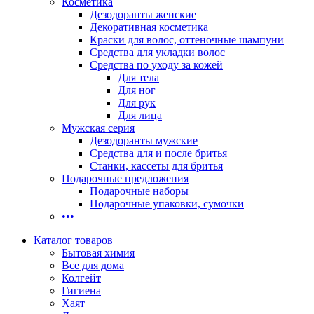
Косметика
Дезодоранты женские
Декоративная косметика
Краски для волос, оттеночные шампуни
Средства для укладки волос
Средства по уходу за кожей
Для тела
Для ног
Для рук
Для лица
Мужская серия
Дезодоранты мужские
Средства для и после бритья
Станки, кассеты для бритья
Подарочные предложения
Подарочные наборы
Подарочные упаковки, сумочки
•••
Каталог товаров
Бытовая химия
Все для дома
Колгейт
Гигиена
Хаят