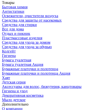
Товары
Бытовая химия
Антистатики
Освежители, очистители воздуха
Средства для защиты от насекомых
Средства для стирки
Все для дома
Отдых и пикник
Пластмассовые изделия
Средства для ухода за домом
Средства для ухода за обувью
Колгейт
Гигиена
Бумага туалетная
Бумага туалетная Акция
Бумажные платочки и полотенца
Бумажные платочки и полотенца Акция
Хаят
Детская серия
Аксессуары для волос, бижутерия, канцтовары
Гигиена и уход
Декоративная косметика
Мыло детское
Дополнительно
О компании