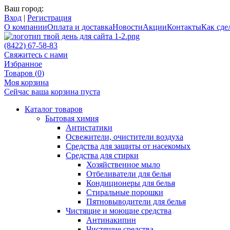
Ваш город:
Вход
|
Регистрация
О компании
Оплата и доставка
Новости
Акции
Контакты
Как сдел
(8422) 67-58-83
Свяжитесь с нами
Избранное
Товаров (
0
)
Моя корзина
Сейчас ваша корзина пуста
Каталог товаров
Бытовая химия
Антистатики
Освежители, очистители воздуха
Средства для защиты от насекомых
Средства для стирки
Хозяйственное мыло
Отбеливатели для белья
Кондиционеры для белья
Стиральные порошки
Пятновыводители для белья
Чистящие и моющие средства
Антинакипин
Чистящие средства