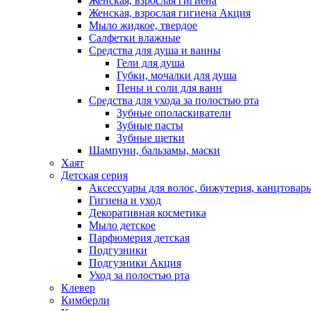
Женская, взрослая гигиена
Женская, взрослая гигиена Акция
Мыло жидкое, твердое
Салфетки влажные
Средства для душа и ванны
Гели для душа
Губки, мочалки для душа
Пены и соли для ванн
Средства для ухода за полостью рта
Зубные ополаскиватели
Зубные пасты
Зубные щетки
Шампуни, бальзамы, маски
Хаят
Детская серия
Аксессуары для волос, бижутерия, канцтовар
Гигиена и уход
Декоративная косметика
Мыло детское
Парфюмерия детская
Подгузники
Подгузники Акция
Уход за полостью рта
Клевер
Кимберли