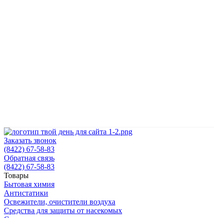
Т
н
н
п
с
Заказать звонок
(8422) 67-58-83
Обратная связь
(8422) 67-58-83
Товары
Бытовая химия
Антистатики
Освежители, очистители воздуха
Средства для защиты от насекомых