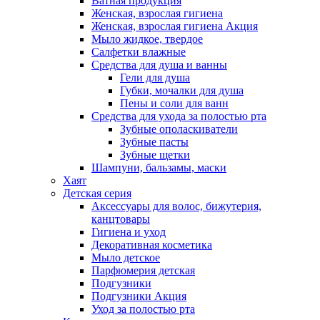
Ватная продукция
Женская, взрослая гигиена
Женская, взрослая гигиена Акция
Мыло жидкое, твердое
Салфетки влажные
Средства для душа и ванны
Гели для душа
Губки, мочалки для душа
Пены и соли для ванн
Средства для ухода за полостью рта
Зубные ополаскиватели
Зубные пасты
Зубные щетки
Шампуни, бальзамы, маски
Хаят
Детская серия
Аксессуары для волос, бижутерия,
канцтовары
Гигиена и уход
Декоративная косметика
Мыло детское
Парфюмерия детская
Подгузники
Подгузники Акция
Уход за полостью рта