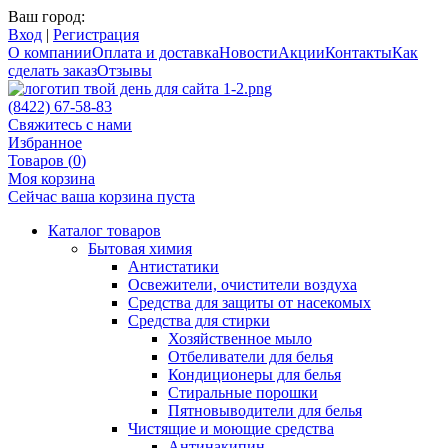
Ваш город:
Вход
|
Регистрация
О компании
Оплата и доставка
Новости
Акции
Контакты
Как
сделать заказ
Отзывы
(8422) 67-58-83
Свяжитесь с нами
Избранное
Товаров (
0
)
Моя корзина
Сейчас ваша корзина пуста
Каталог товаров
Бытовая химия
Антистатики
Освежители, очистители воздуха
Средства для защиты от насекомых
Средства для стирки
Хозяйственное мыло
Отбеливатели для белья
Кондиционеры для белья
Стиральные порошки
Пятновыводители для белья
Чистящие и моющие средства
Антинакипин