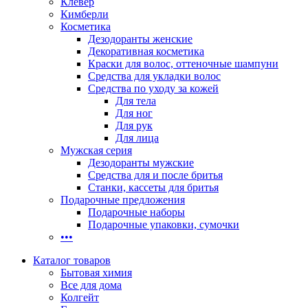
Клевер
Кимберли
Косметика
Дезодоранты женские
Декоративная косметика
Краски для волос, оттеночные шампуни
Средства для укладки волос
Средства по уходу за кожей
Для тела
Для ног
Для рук
Для лица
Мужская серия
Дезодоранты мужские
Средства для и после бритья
Станки, кассеты для бритья
Подарочные предложения
Подарочные наборы
Подарочные упаковки, сумочки
•••
Каталог товаров
Бытовая химия
Все для дома
Колгейт