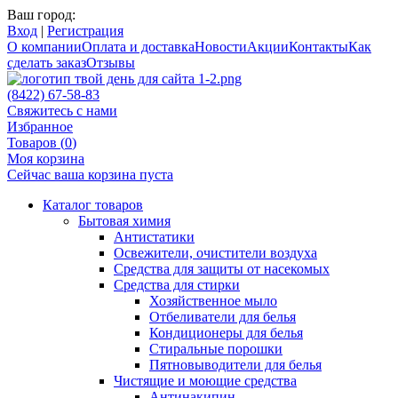
Ваш город:
Вход
|
Регистрация
О компании
Оплата и доставка
Новости
Акции
Контакты
Как
сделать заказ
Отзывы
(8422) 67-58-83
Свяжитесь с нами
Избранное
Товаров (
0
)
Моя корзина
Сейчас ваша корзина пуста
Каталог товаров
Бытовая химия
Антистатики
Освежители, очистители воздуха
Средства для защиты от насекомых
Средства для стирки
Хозяйственное мыло
Отбеливатели для белья
Кондиционеры для белья
Стиральные порошки
Пятновыводители для белья
Чистящие и моющие средства
Антинакипин