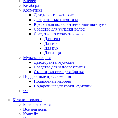
Клевер
Кимберли
Косметика
Дезодоранты женские
Декоративная косметика
Краски для волос, оттеночные шампуни
Средства для укладки волос
Средства по уходу за кожей
Для тела
Для ног
Для рук
Для лица
Мужская серия
Дезодоранты мужские
Средства для и после бритья
Станки, кассеты для бритья
Подарочные предложения
Подарочные наборы
Подарочные упаковки, сумочки
•••
Каталог товаров
Бытовая химия
Все для дома
Колгейт