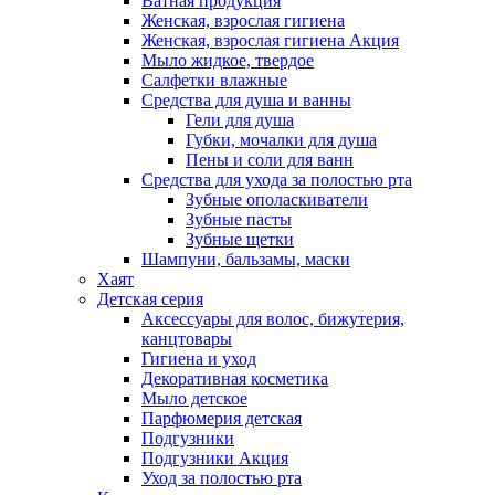
Ватная продукция
Женская, взрослая гигиена
Женская, взрослая гигиена Акция
Мыло жидкое, твердое
Салфетки влажные
Средства для душа и ванны
Гели для душа
Губки, мочалки для душа
Пены и соли для ванн
Средства для ухода за полостью рта
Зубные ополаскиватели
Зубные пасты
Зубные щетки
Шампуни, бальзамы, маски
Хаят
Детская серия
Аксессуары для волос, бижутерия,
канцтовары
Гигиена и уход
Декоративная косметика
Мыло детское
Парфюмерия детская
Подгузники
Подгузники Акция
Уход за полостью рта