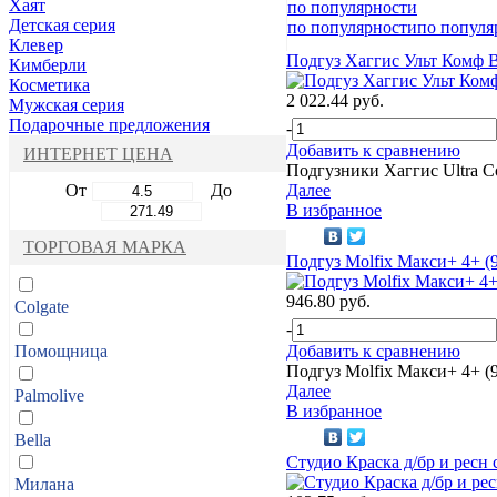
Хаят
по популярности
Детская серия
по популярности
по популя
Клевер
Подгуз Хаггис Ульт Комф B
Кимберли
Косметика
2 022.44 руб.
Мужская серия
Подарочные предложения
-
Добавить к сравнению
ИНТЕРНЕТ ЦЕНА
Подгузники Хаггис Ultra C
От
До
Далее
В избранное
ТОРГОВАЯ МАРКА
Подгуз Molfix Макси+ 4+ (9
946.80 руб.
Colgate
-
Помощница
Добавить к сравнению
Подгуз Molfix Макси+ 4+ (9
Далее
Palmolive
В избранное
Bella
Студио Краска д/бр и ресн
Милана