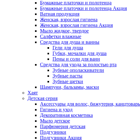
Бумажные платочки и полотенца
Бумажные платочки и полотенца Акция
Ватная продукция
Женская, взрослая гигиена
Женская, взрослая гигиена Акция
Мыло жидкое, твердое
Салфетки влажные
Средства для душа и ванны
Гели для душа
Губки, мочалки для душа
Пены и соли для ванн
Средства для ухода за полостью рта
Зубные ополаскиватели
Зубные пасты
Зубные щетки
Шампуни, бальзамы, маски
Хаят
Детская серия
Аксессуары для волос, бижутерия, канцтовар
Гигиена и уход
Декоративная косметика
Мыло детское
Парфюмерия детская
Подгузники
Подгузники Акция