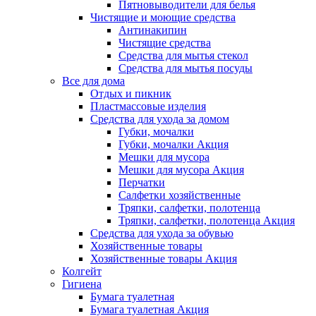
Пятновыводители для белья
Чистящие и моющие средства
Антинакипин
Чистящие средства
Средства для мытья стекол
Средства для мытья посуды
Все для дома
Отдых и пикник
Пластмассовые изделия
Средства для ухода за домом
Губки, мочалки
Губки, мочалки Акция
Мешки для мусора
Мешки для мусора Акция
Перчатки
Салфетки хозяйственные
Тряпки, салфетки, полотенца
Тряпки, салфетки, полотенца Акция
Средства для ухода за обувью
Хозяйственные товары
Хозяйственные товары Акция
Колгейт
Гигиена
Бумага туалетная
Бумага туалетная Акция