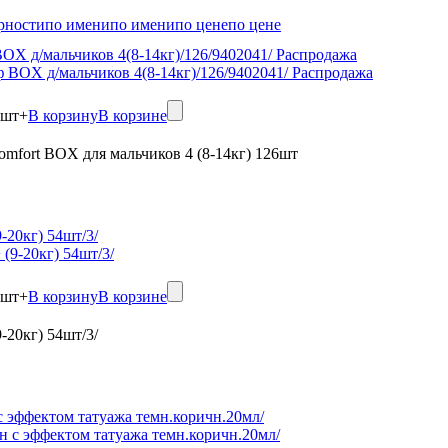
рности
по имени
по имени
по цене
по цене
OX д/мальчиков 4(8-14кг)/126/9402041/ Распродажа
шт
+
В корзину
В корзине
omfort BOX для мальчиков 4 (8-14кг) 126шт
-20кг) 54шт/3/
шт
+
В корзину
В корзине
-20кг) 54шт/3/
 с эффектом татуажа темн.коричн.20мл/