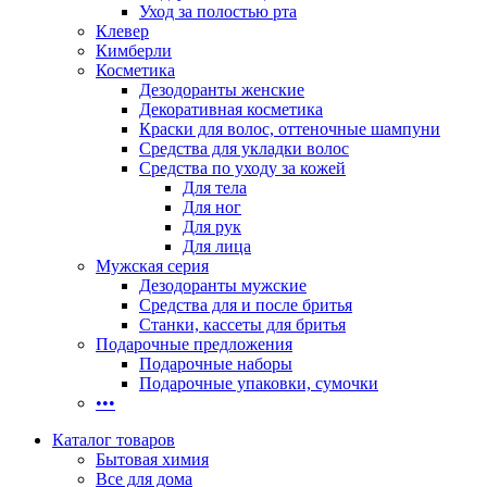
Уход за полостью рта
Клевер
Кимберли
Косметика
Дезодоранты женские
Декоративная косметика
Краски для волос, оттеночные шампуни
Средства для укладки волос
Средства по уходу за кожей
Для тела
Для ног
Для рук
Для лица
Мужская серия
Дезодоранты мужские
Средства для и после бритья
Станки, кассеты для бритья
Подарочные предложения
Подарочные наборы
Подарочные упаковки, сумочки
•••
Каталог товаров
Бытовая химия
Все для дома