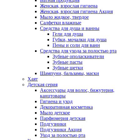
Ватная продукция
Женская, взрослая гигиена
Женская, взрослая гигиена Акция
Мыло жидкое, твердое
Салфетки влажные
Средства для душа и ванны
Гели для душа
Губки, мочалки для душа
Пены и соли для ванн
Средства для ухода за полостью рта
Зубные ополаскиватели
Зубные пасты
Зубные щетки
Шампуни, бальзамы, маски
Хаят
Детская серия
Аксессуары для волос, бижутерия,
канцтовары
Гигиена и уход
Декоративная косметика
Мыло детское
Парфюмерия детская
Подгузники
Подгузники Акция
Уход за полостью рта