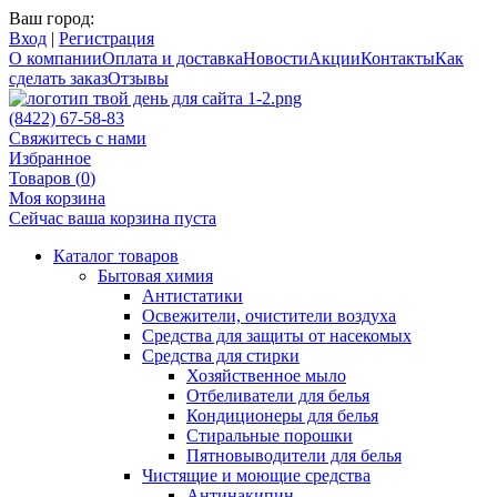
Ваш город:
Вход
|
Регистрация
О компании
Оплата и доставка
Новости
Акции
Контакты
Как
сделать заказ
Отзывы
(8422) 67-58-83
Свяжитесь с нами
Избранное
Товаров (
0
)
Моя корзина
Сейчас ваша корзина пуста
Каталог товаров
Бытовая химия
Антистатики
Освежители, очистители воздуха
Средства для защиты от насекомых
Средства для стирки
Хозяйственное мыло
Отбеливатели для белья
Кондиционеры для белья
Стиральные порошки
Пятновыводители для белья
Чистящие и моющие средства
Антинакипин