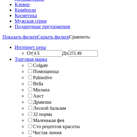
Клевер
Кимберли
Косметика
Мужская серия
Подарочные предложения
Показать фильтр
Скрыть фильтр
Сравнить:
Интернет цена
От
До
Торговая марка
Colgate
Помощница
Palmolive
Bella
Милана
Аист
Дракоша
Лесной бальзам
32 норма
Маленькая фея
Сто рецептов красоты
Чистая линия