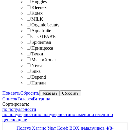
Huggies
Kleenex
Kotex
MILK
Organic beauty
Aquafruite
СТОТРАВЪ
Spiderman
Принцесса
Тачки
Мягкий знак
Nivea
Silka
Depend
Натали
Показать
Сбросить
Список
Галерея
Витрина
Сортировать:
по популярности
по популярности
по популярности
по имени
по имени
по
цене
по цене
Подгуз Хаггис Ульт Комф BOX д/мальчиков 4(8-