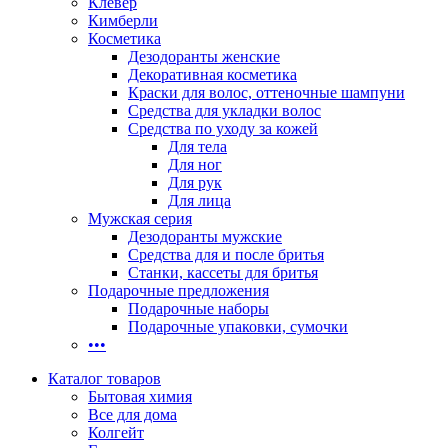
Клевер
Кимберли
Косметика
Дезодоранты женские
Декоративная косметика
Краски для волос, оттеночные шампуни
Средства для укладки волос
Средства по уходу за кожей
Для тела
Для ног
Для рук
Для лица
Мужская серия
Дезодоранты мужские
Средства для и после бритья
Станки, кассеты для бритья
Подарочные предложения
Подарочные наборы
Подарочные упаковки, сумочки
•••
Каталог товаров
Бытовая химия
Все для дома
Колгейт