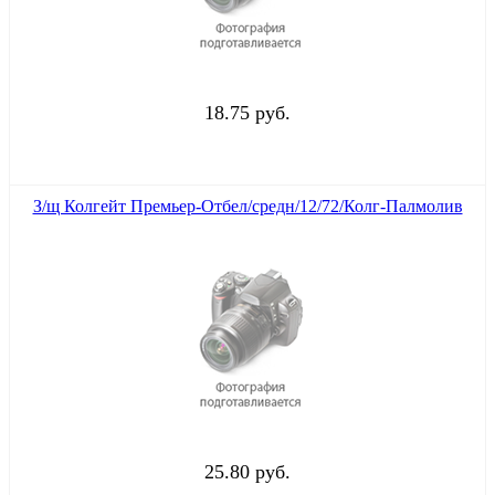
18.75 руб.
З/щ Колгейт Премьер-Отбел/средн/12/72/Колг-Палмолив
25.80 руб.