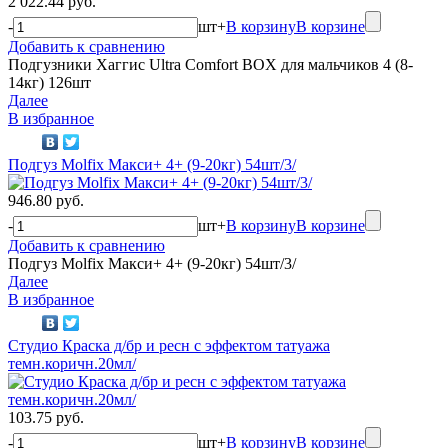
2 022.44 руб.
-
шт
+
В корзину
В корзине
Добавить к сравнению
Подгузники Хаггис Ultra Comfort BOX для мальчиков 4 (8-
14кг) 126шт
Далее
В избранное
Подгуз Molfix Макси+ 4+ (9-20кг) 54шт/3/
946.80 руб.
-
шт
+
В корзину
В корзине
Добавить к сравнению
Подгуз Molfix Макси+ 4+ (9-20кг) 54шт/3/
Далее
В избранное
Студио Краска д/бр и ресн с эффектом татуажа
темн.коричн.20мл/
103.75 руб.
-
шт
+
В корзину
В корзине