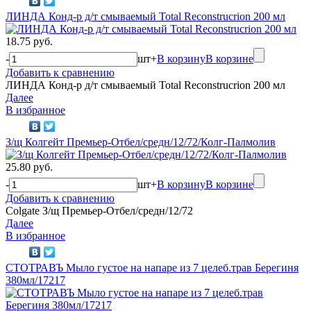
ЛИНДА Конд-р д/т смываемый Total Reconstrucrion 200 мл
18.75 руб.
-
шт
+
В корзину
В корзине
Добавить к сравнению
ЛИНДА Конд-р д/т смываемый Total Reconstrucrion 200 мл
Далее
В избранное
З/щ Колгейт Премьер-Отбел/средн/12/72/Колг-Палмолив
25.80 руб.
-
шт
+
В корзину
В корзине
Добавить к сравнению
Colgate З/щ Премьер-Отбел/средн/12/72
Далее
В избранное
СТОТРАВЪ Мыло густое на напаре из 7 целеб.трав Берегиня
380мл/17217