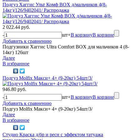
Подгуз Хаггис Ульт Комф BOX д/мальчиков 4(8-
14кг)/126/9402041/ Распродажа
2 022.44 руб.
-
шт
+
В корзину
В корзине
Добавить к сравнению
Подгузники Хаггис Ultra Comfort BOX для мальчиков 4 (8-
14кг) 126шт
Далее
В избранное
Подгуз Molfix Макси+ 4+ (9-20кг) 54шт/3/
946.80 руб.
-
шт
+
В корзину
В корзине
Добавить к сравнению
Подгуз Molfix Макси+ 4+ (9-20кг) 54шт/3/
Далее
В избранное
Студио Краска д/бр и ресн с эффектом татуажа