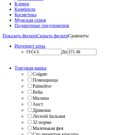
Клевер
Кимберли
Косметика
Мужская серия
Подарочные предложения
Показать фильтр
Скрыть фильтр
Сравнить:
Интернет цена
От
До
Торговая марка
Colgate
Помощница
Palmolive
Bella
Милана
Аист
Дракоша
Лесной бальзам
32 норма
Маленькая фея
Сто рецептов красоты