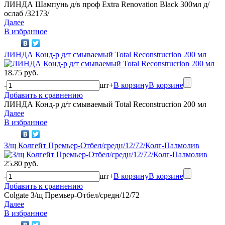
ЛИНДА Шампунь д/в проф Extra Renovation Black 300мл д/
ослаб /32173/
Далее
В избранное
ЛИНДА Конд-р д/т смываемый Total Reconstrucrion 200 мл
18.75 руб.
-
шт
+
В корзину
В корзине
Добавить к сравнению
ЛИНДА Конд-р д/т смываемый Total Reconstrucrion 200 мл
Далее
В избранное
З/щ Колгейт Премьер-Отбел/средн/12/72/Колг-Палмолив
25.80 руб.
-
шт
+
В корзину
В корзине
Добавить к сравнению
Colgate З/щ Премьер-Отбел/средн/12/72
Далее
В избранное