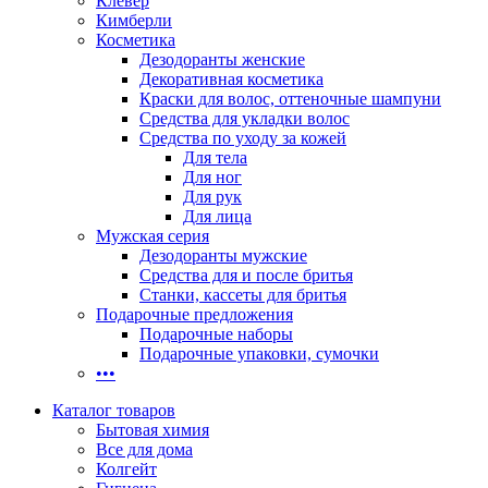
Клевер
Кимберли
Косметика
Дезодоранты женские
Декоративная косметика
Краски для волос, оттеночные шампуни
Средства для укладки волос
Средства по уходу за кожей
Для тела
Для ног
Для рук
Для лица
Мужская серия
Дезодоранты мужские
Средства для и после бритья
Станки, кассеты для бритья
Подарочные предложения
Подарочные наборы
Подарочные упаковки, сумочки
•••
Каталог товаров
Бытовая химия
Все для дома
Колгейт