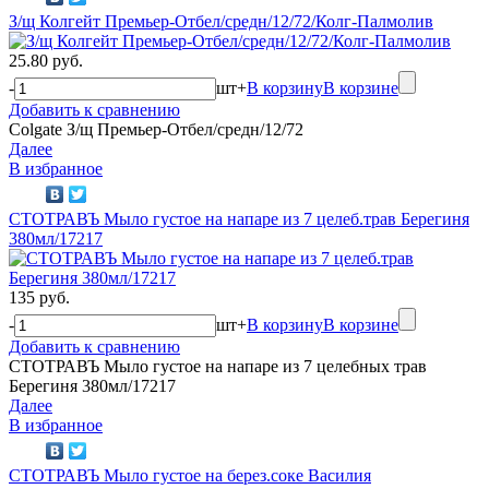
З/щ Колгейт Премьер-Отбел/средн/12/72/Колг-Палмолив
25.80 руб.
-
шт
+
В корзину
В корзине
Добавить к сравнению
Colgate З/щ Премьер-Отбел/средн/12/72
Далее
В избранное
СТОТРАВЪ Мыло густое на напаре из 7 целеб.трав Берегиня
380мл/17217
135 руб.
-
шт
+
В корзину
В корзине
Добавить к сравнению
СТОТРАВЪ Мыло густое на напаре из 7 целебных трав
Берегиня 380мл/17217
Далее
В избранное
СТОТРАВЪ Мыло густое на берез.соке Василия