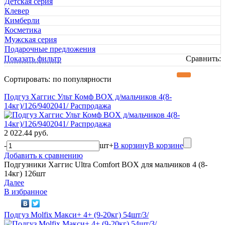
Детская серия
Клевер
Кимберли
Косметика
Мужская серия
Подарочные предложения
Показать фильтр
Сравнить:
Сортировать:
по популярности
Подгуз Хаггис Ульт Комф BOX д/мальчиков 4(8-
14кг)/126/9402041/ Распродажа
2 022.44 руб.
-
шт
+
В корзину
В корзине
Добавить к сравнению
Подгузники Хаггис Ultra Comfort BOX для мальчиков 4 (8-
14кг) 126шт
Далее
В избранное
Подгуз Molfix Макси+ 4+ (9-20кг) 54шт/3/