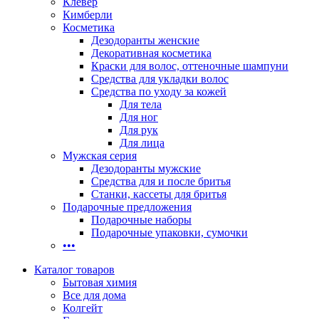
Клевер
Кимберли
Косметика
Дезодоранты женские
Декоративная косметика
Краски для волос, оттеночные шампуни
Средства для укладки волос
Средства по уходу за кожей
Для тела
Для ног
Для рук
Для лица
Мужская серия
Дезодоранты мужские
Средства для и после бритья
Станки, кассеты для бритья
Подарочные предложения
Подарочные наборы
Подарочные упаковки, сумочки
•••
Каталог товаров
Бытовая химия
Все для дома
Колгейт