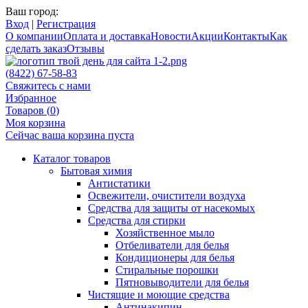
Ваш город:
Вход
|
Регистрация
О компании
Оплата и доставка
Новости
Акции
Контакты
Как
сделать заказ
Отзывы
(8422) 67-58-83
Свяжитесь с нами
Избранное
Товаров (
0
)
Моя корзина
Сейчас ваша корзина пуста
Каталог товаров
Бытовая химия
Антистатики
Освежители, очистители воздуха
Средства для защиты от насекомых
Средства для стирки
Хозяйственное мыло
Отбеливатели для белья
Кондиционеры для белья
Стиральные порошки
Пятновыводители для белья
Чистящие и моющие средства
Антинакипин