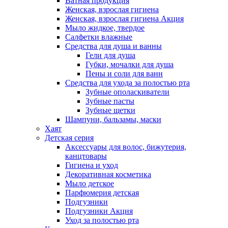
Ватная продукция
Женская, взрослая гигиена
Женская, взрослая гигиена Акция
Мыло жидкое, твердое
Салфетки влажные
Средства для душа и ванны
Гели для душа
Губки, мочалки для душа
Пены и соли для ванн
Средства для ухода за полостью рта
Зубные ополаскиватели
Зубные пасты
Зубные щетки
Шампуни, бальзамы, маски
Хаят
Детская серия
Аксессуары для волос, бижутерия,
канцтовары
Гигиена и уход
Декоративная косметика
Мыло детское
Парфюмерия детская
Подгузники
Подгузники Акция
Уход за полостью рта