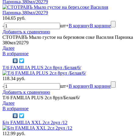
Парника,380мл/20279
104.65 руб.
-
шт
+
В корзину
В корзине
Добавить к сравнению
СТОТРАВЪ Мыло густое на березовом соке Василия Парника
380мл/20279
Далее
В избранное
Т/б FAMILIA PLUS 2сл 8рул /Белая/6/
118.34 руб.
-
шт
+
В корзину
В корзине
Добавить к сравнению
Т/б FAMILIA PLUS 2сл 8рул/Белая/6/
Далее
В избранное
Б/п FAMILIA XXL 2сл 2рул /12
112.99 руб.