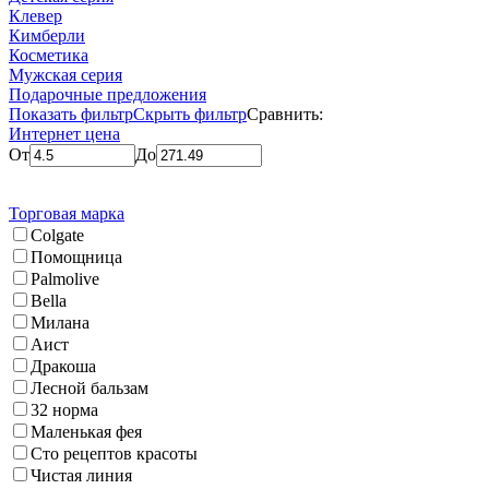
Клевер
Кимберли
Косметика
Мужская серия
Подарочные предложения
Показать фильтр
Скрыть фильтр
Сравнить:
Интернет цена
От
До
Торговая марка
Colgate
Помощница
Palmolive
Bella
Милана
Аист
Дракоша
Лесной бальзам
32 норма
Маленькая фея
Сто рецептов красоты
Чистая линия