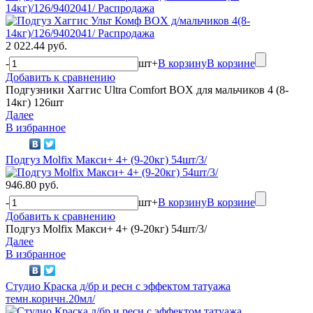
14кг)/126/9402041/ Распродажа
2 022.44 руб.
-
шт
+
В корзину
В корзине
Добавить к сравнению
Подгузники Хаггис Ultra Comfort BOX для мальчиков 4 (8-
14кг) 126шт
Далее
В избранное
Подгуз Molfix Макси+ 4+ (9-20кг) 54шт/3/
946.80 руб.
-
шт
+
В корзину
В корзине
Добавить к сравнению
Подгуз Molfix Макси+ 4+ (9-20кг) 54шт/3/
Далее
В избранное
Студио Краска д/бр и ресн с эффектом татуажа
темн.коричн.20мл/