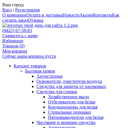
Ваш город:
Вход
|
Регистрация
О компании
Оплата и доставка
Новости
Акции
Контакты
Как
сделать заказ
Отзывы
(8422) 67-58-83
Свяжитесь с нами
Избранное
Товаров (
0
)
Моя корзина
Сейчас ваша корзина пуста
Каталог товаров
Бытовая химия
Антистатики
Освежители, очистители воздуха
Средства для защиты от насекомых
Средства для стирки
Хозяйственное мыло
Отбеливатели для белья
Кондиционеры для белья
Стиральные порошки
Пятновыводители для белья
Чистящие и моющие средства
Антинакипин