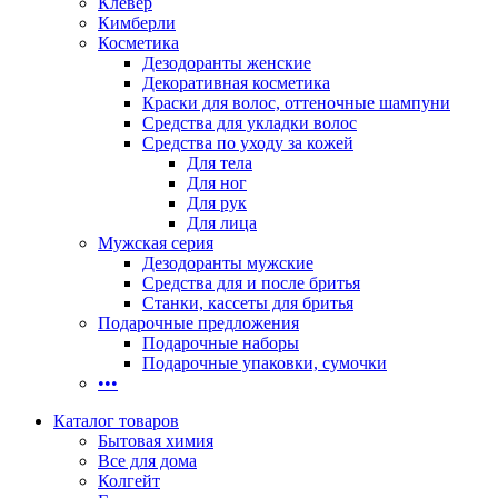
Клевер
Кимберли
Косметика
Дезодоранты женские
Декоративная косметика
Краски для волос, оттеночные шампуни
Средства для укладки волос
Средства по уходу за кожей
Для тела
Для ног
Для рук
Для лица
Мужская серия
Дезодоранты мужские
Средства для и после бритья
Станки, кассеты для бритья
Подарочные предложения
Подарочные наборы
Подарочные упаковки, сумочки
•••
Каталог товаров
Бытовая химия
Все для дома
Колгейт