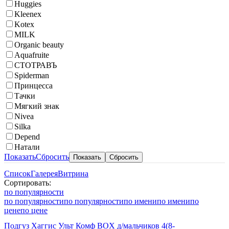
Huggies
Kleenex
Kotex
MILK
Organic beauty
Aquafruite
СТОТРАВЪ
Spiderman
Принцесса
Тачки
Мягкий знак
Nivea
Silka
Depend
Натали
Показать
Сбросить
Список
Галерея
Витрина
Сортировать:
по популярности
по популярности
по популярности
по имени
по имени
по
цене
по цене
Подгуз Хаггис Ульт Комф BOX д/мальчиков 4(8-