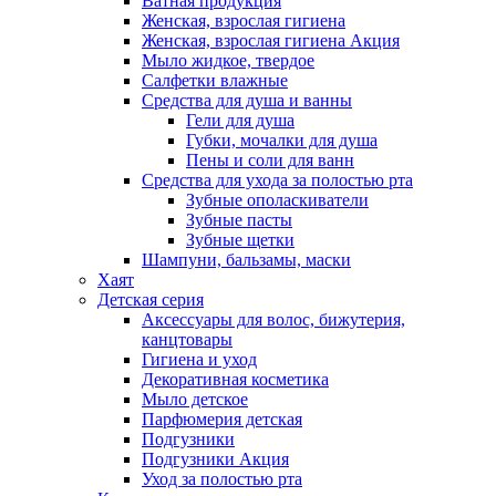
Ватная продукция
Женская, взрослая гигиена
Женская, взрослая гигиена Акция
Мыло жидкое, твердое
Салфетки влажные
Средства для душа и ванны
Гели для душа
Губки, мочалки для душа
Пены и соли для ванн
Средства для ухода за полостью рта
Зубные ополаскиватели
Зубные пасты
Зубные щетки
Шампуни, бальзамы, маски
Хаят
Детская серия
Аксессуары для волос, бижутерия,
канцтовары
Гигиена и уход
Декоративная косметика
Мыло детское
Парфюмерия детская
Подгузники
Подгузники Акция
Уход за полостью рта