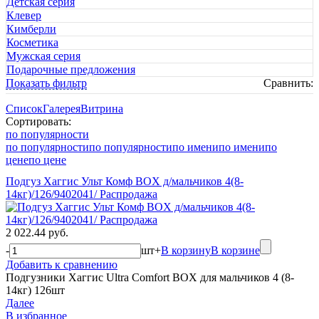
Детская серия
Клевер
Кимберли
Косметика
Мужская серия
Подарочные предложения
Показать фильтр
Сравнить:
Список
Галерея
Витрина
Сортировать:
по популярности
по популярности
по популярности
по имени
по имени
по
цене
по цене
Подгуз Хаггис Ульт Комф BOX д/мальчиков 4(8-
14кг)/126/9402041/ Распродажа
2 022.44 руб.
-
шт
+
В корзину
В корзине
Добавить к сравнению
Подгузники Хаггис Ultra Comfort BOX для мальчиков 4 (8-
14кг) 126шт
Далее
В избранное