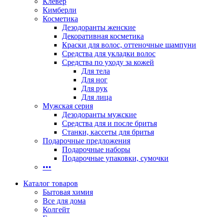
Клевер
Кимберли
Косметика
Дезодоранты женские
Декоративная косметика
Краски для волос, оттеночные шампуни
Средства для укладки волос
Средства по уходу за кожей
Для тела
Для ног
Для рук
Для лица
Мужская серия
Дезодоранты мужские
Средства для и после бритья
Станки, кассеты для бритья
Подарочные предложения
Подарочные наборы
Подарочные упаковки, сумочки
•••
Каталог товаров
Бытовая химия
Все для дома
Колгейт