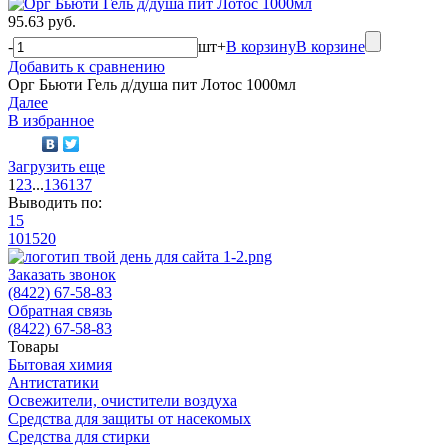
95.63 руб.
-
шт
+
В корзину
В корзине
Добавить к сравнению
Орг Бьюти Гель д/душа пит Лотос 1000мл
Далее
В избранное
Загрузить еще
1
2
3
...
136
137
Выводить по:
15
10
15
20
Заказать звонок
(8422) 67-58-83
Обратная связь
(8422) 67-58-83
Товары
Бытовая химия
Антистатики
Освежители, очистители воздуха
Средства для защиты от насекомых
Средства для стирки