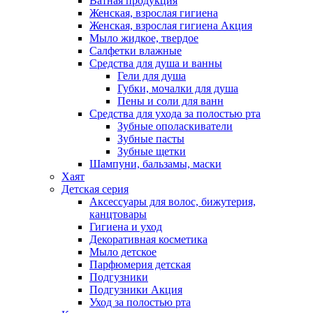
Ватная продукция
Женская, взрослая гигиена
Женская, взрослая гигиена Акция
Мыло жидкое, твердое
Салфетки влажные
Средства для душа и ванны
Гели для душа
Губки, мочалки для душа
Пены и соли для ванн
Средства для ухода за полостью рта
Зубные ополаскиватели
Зубные пасты
Зубные щетки
Шампуни, бальзамы, маски
Хаят
Детская серия
Аксессуары для волос, бижутерия,
канцтовары
Гигиена и уход
Декоративная косметика
Мыло детское
Парфюмерия детская
Подгузники
Подгузники Акция
Уход за полостью рта