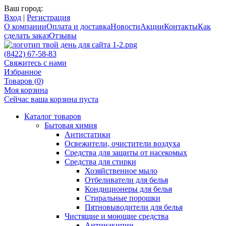
Ваш город:
Вход
|
Регистрация
О компании
Оплата и доставка
Новости
Акции
Контакты
Как
сделать заказ
Отзывы
(8422) 67-58-83
Свяжитесь с нами
Избранное
Товаров (
0
)
Моя корзина
Сейчас ваша корзина пуста
Каталог товаров
Бытовая химия
Антистатики
Освежители, очистители воздуха
Средства для защиты от насекомых
Средства для стирки
Хозяйственное мыло
Отбеливатели для белья
Кондиционеры для белья
Стиральные порошки
Пятновыводители для белья
Чистящие и моющие средства
Антинакипин