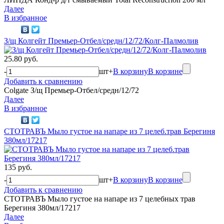
Далее
В избранное
З/щ Колгейт Премьер-Отбел/средн/12/72/Колг-Палмолив
25.80 руб.
-
шт
+
В корзину
В корзине
Добавить к сравнению
Colgate З/щ Премьер-Отбел/средн/12/72
Далее
В избранное
СТОТРАВЪ Мыло густое на напаре из 7 целеб.трав Берегиня
380мл/17217
135 руб.
-
шт
+
В корзину
В корзине
Добавить к сравнению
СТОТРАВЪ Мыло густое на напаре из 7 целебных трав
Берегиня 380мл/17217
Далее