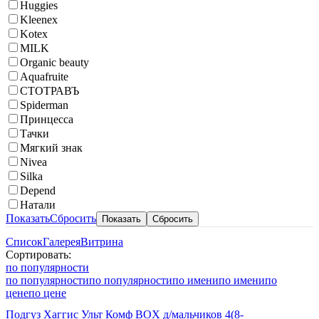
Huggies
Kleenex
Kotex
MILK
Organic beauty
Aquafruite
СТОТРАВЪ
Spiderman
Принцесса
Тачки
Мягкий знак
Nivea
Silka
Depend
Натали
Показать
Сбросить
Список
Галерея
Витрина
Сортировать:
по популярности
по популярности
по популярности
по имени
по имени
по
цене
по цене
Подгуз Хаггис Ульт Комф BOX д/мальчиков 4(8-