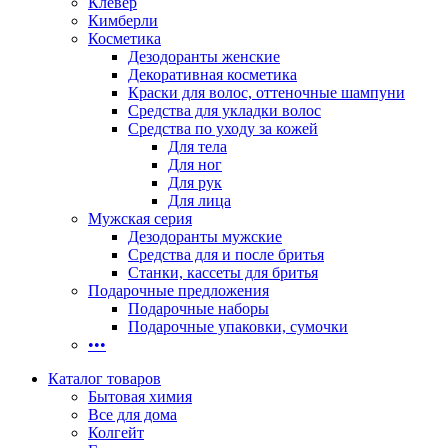
Клевер
Кимберли
Косметика
Дезодоранты женские
Декоративная косметика
Краски для волос, оттеночные шампуни
Средства для укладки волос
Средства по уходу за кожей
Для тела
Для ног
Для рук
Для лица
Мужская серия
Дезодоранты мужские
Средства для и после бритья
Станки, кассеты для бритья
Подарочные предложения
Подарочные наборы
Подарочные упаковки, сумочки
•••
Каталог товаров
Бытовая химия
Все для дома
Колгейт