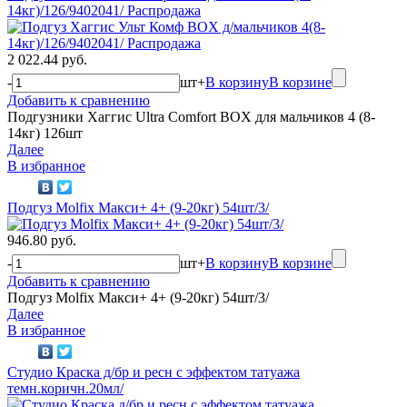
14кг)/126/9402041/ Распродажа
2 022.44 руб.
-
шт
+
В корзину
В корзине
Добавить к сравнению
Подгузники Хаггис Ultra Comfort BOX для мальчиков 4 (8-
14кг) 126шт
Далее
В избранное
Подгуз Molfix Макси+ 4+ (9-20кг) 54шт/3/
946.80 руб.
-
шт
+
В корзину
В корзине
Добавить к сравнению
Подгуз Molfix Макси+ 4+ (9-20кг) 54шт/3/
Далее
В избранное
Студио Краска д/бр и ресн с эффектом татуажа
темн.коричн.20мл/