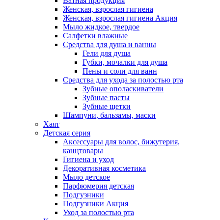
Ватная продукция
Женская, взрослая гигиена
Женская, взрослая гигиена Акция
Мыло жидкое, твердое
Салфетки влажные
Средства для душа и ванны
Гели для душа
Губки, мочалки для душа
Пены и соли для ванн
Средства для ухода за полостью рта
Зубные ополаскиватели
Зубные пасты
Зубные щетки
Шампуни, бальзамы, маски
Хаят
Детская серия
Аксессуары для волос, бижутерия,
канцтовары
Гигиена и уход
Декоративная косметика
Мыло детское
Парфюмерия детская
Подгузники
Подгузники Акция
Уход за полостью рта