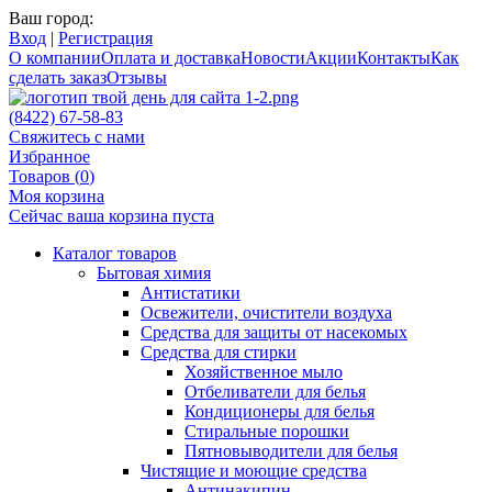
Ваш город:
Вход
|
Регистрация
О компании
Оплата и доставка
Новости
Акции
Контакты
Как
сделать заказ
Отзывы
(8422) 67-58-83
Свяжитесь с нами
Избранное
Товаров (
0
)
Моя корзина
Сейчас ваша корзина пуста
Каталог товаров
Бытовая химия
Антистатики
Освежители, очистители воздуха
Средства для защиты от насекомых
Средства для стирки
Хозяйственное мыло
Отбеливатели для белья
Кондиционеры для белья
Стиральные порошки
Пятновыводители для белья
Чистящие и моющие средства
Антинакипин