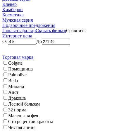
Клевер
Кимберли
Косметика
Мужская серия
Подарочные предложения
Показать фильтр
Скрыть фильтр
Сравнить:
Интернет цена
От
До
Торговая марка
Colgate
Помощница
Palmolive
Bella
Милана
Аист
Дракоша
Лесной бальзам
32 норма
Маленькая фея
Сто рецептов красоты
Чистая линия