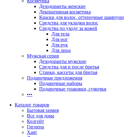
Косметика
Дезодоранты женские
Декоративная косметика
Краски для волос, оттеночные шампуни
Средства для укладки волос
Средства по уходу за кожей
Для тела
Для ног
Для рук
Для лица
Мужская серия
Дезодоранты мужские
Средства для и после бритья
Станки, кассеты для бритья
Подарочные предложения
Подарочные наборы
Подарочные упаковки, сумочки
•••
Каталог товаров
Бытовая химия
Все для дома
Колгейт
Гигиена
Хаят