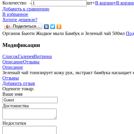
Количество
-
шт
+
В корзину
В корзи
Добавить к сравнению
В избранное
Хотите дешевле?
Поделиться…
Органик Бьюти Жидкое мыло Бамбук и Зеленый чай 500мл
Под
Модификации
Список
Галерея
Витрина
Описание
Отзывы
Описание
Зеленый чай тонизирует кожу рук, экстракт бамбука насыщае
Отзывы
Добавить отзыв
Оцените товар:
Ваше имя
Достоинства
Недостатки