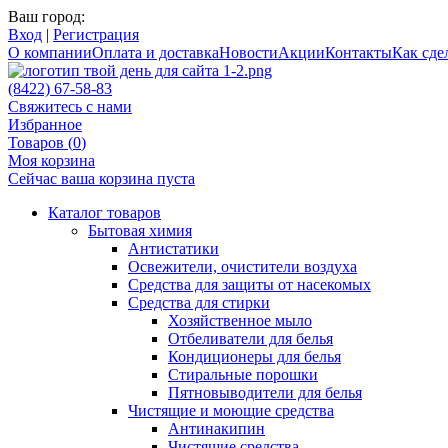
Ваш город:
Вход
|
Регистрация
О компании
Оплата и доставка
Новости
Акции
Контакты
Как сдел
(8422) 67-58-83
Свяжитесь с нами
Избранное
Товаров (
0
)
Моя корзина
Сейчас ваша корзина пуста
Каталог товаров
Бытовая химия
Антистатики
Освежители, очистители воздуха
Средства для защиты от насекомых
Средства для стирки
Хозяйственное мыло
Отбеливатели для белья
Кондиционеры для белья
Стиральные порошки
Пятновыводители для белья
Чистящие и моющие средства
Антинакипин
Чистящие средства