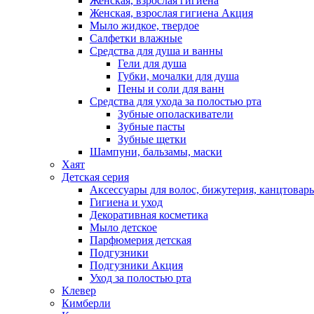
Женская, взрослая гигиена
Женская, взрослая гигиена Акция
Мыло жидкое, твердое
Салфетки влажные
Средства для душа и ванны
Гели для душа
Губки, мочалки для душа
Пены и соли для ванн
Средства для ухода за полостью рта
Зубные ополаскиватели
Зубные пасты
Зубные щетки
Шампуни, бальзамы, маски
Хаят
Детская серия
Аксессуары для волос, бижутерия, канцтовар
Гигиена и уход
Декоративная косметика
Мыло детское
Парфюмерия детская
Подгузники
Подгузники Акция
Уход за полостью рта
Клевер
Кимберли