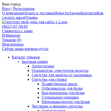
Ваш город:
Вход
|
Регистрация
О компании
Оплата и доставка
Новости
Акции
Контакты
Как
сделать заказ
Отзывы
(8422) 67-58-83
Свяжитесь с нами
Избранное
Товаров (
0
)
Моя корзина
Сейчас ваша корзина пуста
Каталог товаров
Бытовая химия
Антистатики
Освежители, очистители воздуха
Средства для защиты от насекомых
Средства для стирки
Хозяйственное мыло
Отбеливатели для белья
Кондиционеры для белья
Стиральные порошки
Пятновыводители для белья
Чистящие и моющие средства
Антинакипин