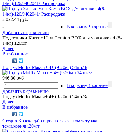
14кг)/126/9402041/ Распродажа
2 022.44 руб.
-
шт
+
В корзину
В корзине
Добавить к сравнению
Подгузники Хаггис Ultra Comfort BOX для мальчиков 4 (8-
14кг) 126шт
Далее
В избранное
Подгуз Molfix Макси+ 4+ (9-20кг) 54шт/3/
946.80 руб.
-
шт
+
В корзину
В корзине
Добавить к сравнению
Подгуз Molfix Макси+ 4+ (9-20кг) 54шт/3/
Далее
В избранное
Студио Краска д/бр и ресн с эффектом татуажа
темн.коричн.20мл/