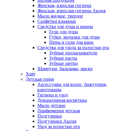
Ватная продукция
Женская, взрослая гигиена
Женская, взрослая гигиена Акция
Мыло жидкое, твердое
Салфетки влажные
Средства для душа и ванны
Гели для душа
Губки, мочалки для душа
Пены и соли для ванн
Средства для ухода за полостью рта
Зубные ополаскиватели
Зубные пасты
Зубные щетки
Шампуни, бальзамы, маски
Хаят
Детская серия
Аксессуары для волос, бижутерия,
канцтовары
Гигиена и уход
Декоративная косметика
Мыло детское
Парфюмерия детская
Подгузники
Подгузники Акция
Уход за полостью рта