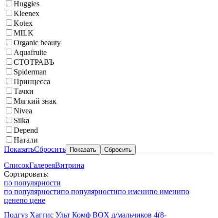
Huggies
Kleenex
Kotex
MILK
Organic beauty
Aquafruite
СТОТРАВЪ
Spiderman
Принцесса
Тачки
Мягкий знак
Nivea
Silka
Depend
Натали
Показать
Сбросить
Список
Галерея
Витрина
Сортировать:
по популярности
по популярности
по популярности
по имени
по имени
по
цене
по цене
Подгуз Хаггис Ульт Комф BOX д/мальчиков 4(8-