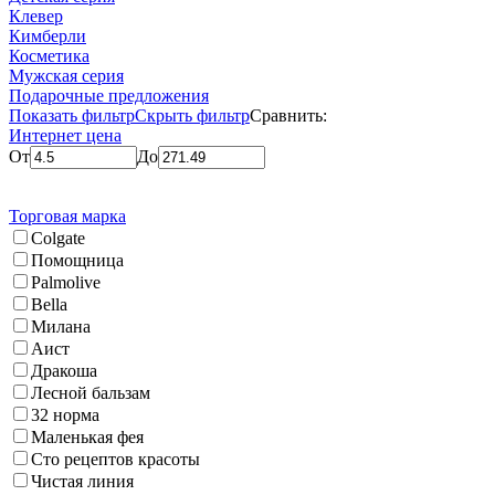
Клевер
Кимберли
Косметика
Мужская серия
Подарочные предложения
Показать фильтр
Скрыть фильтр
Сравнить:
Интернет цена
От
До
Торговая марка
Colgate
Помощница
Palmolive
Bella
Милана
Аист
Дракоша
Лесной бальзам
32 норма
Маленькая фея
Сто рецептов красоты
Чистая линия