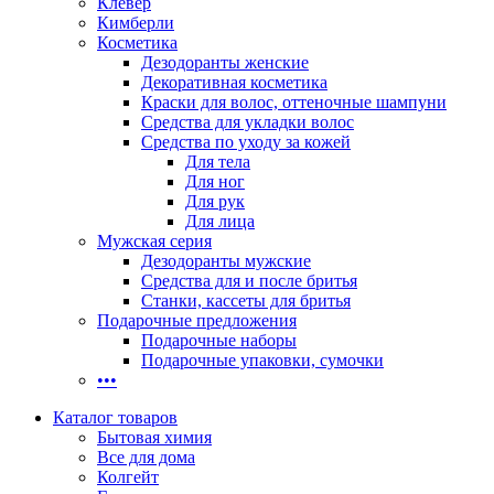
Клевер
Кимберли
Косметика
Дезодоранты женские
Декоративная косметика
Краски для волос, оттеночные шампуни
Средства для укладки волос
Средства по уходу за кожей
Для тела
Для ног
Для рук
Для лица
Мужская серия
Дезодоранты мужские
Средства для и после бритья
Станки, кассеты для бритья
Подарочные предложения
Подарочные наборы
Подарочные упаковки, сумочки
•••
Каталог товаров
Бытовая химия
Все для дома
Колгейт