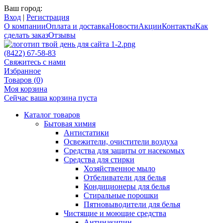
Ваш город:
Вход
|
Регистрация
О компании
Оплата и доставка
Новости
Акции
Контакты
Как
сделать заказ
Отзывы
(8422) 67-58-83
Свяжитесь с нами
Избранное
Товаров (
0
)
Моя корзина
Сейчас ваша корзина пуста
Каталог товаров
Бытовая химия
Антистатики
Освежители, очистители воздуха
Средства для защиты от насекомых
Средства для стирки
Хозяйственное мыло
Отбеливатели для белья
Кондиционеры для белья
Стиральные порошки
Пятновыводители для белья
Чистящие и моющие средства
Антинакипин