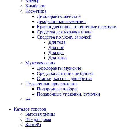
Клевер
Кимберли
Косметика
Дезодоранты женские
Декоративная косметика
Краски для волос, оттеночные шампуни
Средства для укладки волос
Средства по уходу за кожей
Для тела
Для ног
Для рук
Для лица
Мужская серия
Дезодоранты мужские
Средства для и после бритья
Станки, кассеты для бритья
Подарочные предложения
Подарочные наборы
Подарочные упаковки, сумочки
•••
Каталог товаров
Бытовая химия
Все для дома
Колгейт