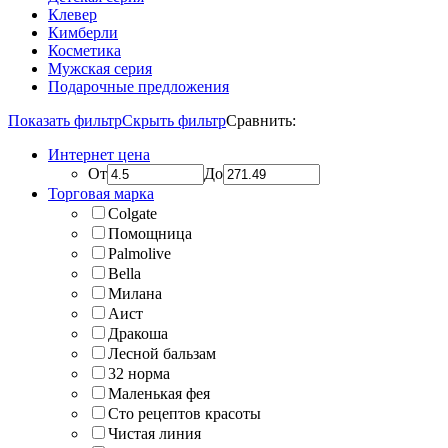
Клевер
Кимберли
Косметика
Мужская серия
Подарочные предложения
Показать фильтр
Скрыть фильтр
Сравнить:
Интернет цена
От
До
Торговая марка
Colgate
Помощница
Palmolive
Bella
Милана
Аист
Дракоша
Лесной бальзам
32 норма
Маленькая фея
Сто рецептов красоты
Чистая линия