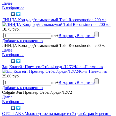
Далее
В избранное
ЛИНДА Конд-р д/т смываемый Total Reconstrucrion 200 мл
18.75 руб.
-
шт
+
В корзину
В корзине
Добавить к сравнению
ЛИНДА Конд-р д/т смываемый Total Reconstrucrion 200 мл
Далее
В избранное
З/щ Колгейт Премьер-Отбел/средн/12/72/Колг-Палмолив
25.80 руб.
-
шт
+
В корзину
В корзине
Добавить к сравнению
Colgate З/щ Премьер-Отбел/средн/12/72
Далее
В избранное
СТОТРАВЪ Мыло густое на напаре из 7 целеб.трав Берегиня