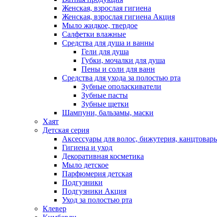
Женская, взрослая гигиена
Женская, взрослая гигиена Акция
Мыло жидкое, твердое
Салфетки влажные
Средства для душа и ванны
Гели для душа
Губки, мочалки для душа
Пены и соли для ванн
Средства для ухода за полостью рта
Зубные ополаскиватели
Зубные пасты
Зубные щетки
Шампуни, бальзамы, маски
Хаят
Детская серия
Аксессуары для волос, бижутерия, канцтовар
Гигиена и уход
Декоративная косметика
Мыло детское
Парфюмерия детская
Подгузники
Подгузники Акция
Уход за полостью рта
Клевер