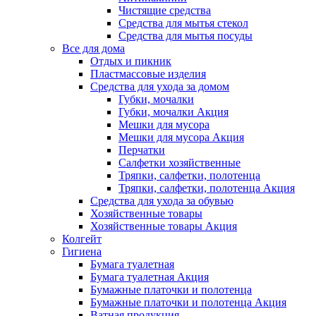
Чистящие средства
Средства для мытья стекол
Средства для мытья посуды
Все для дома
Отдых и пикник
Пластмассовые изделия
Средства для ухода за домом
Губки, мочалки
Губки, мочалки Акция
Мешки для мусора
Мешки для мусора Акция
Перчатки
Салфетки хозяйственные
Тряпки, салфетки, полотенца
Тряпки, салфетки, полотенца Акция
Средства для ухода за обувью
Хозяйственные товары
Хозяйственные товары Акция
Колгейт
Гигиена
Бумага туалетная
Бумага туалетная Акция
Бумажные платочки и полотенца
Бумажные платочки и полотенца Акция
Ватная продукция