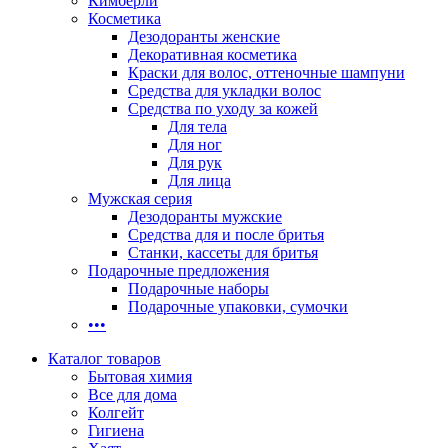
Кимберли
Косметика
Дезодоранты женские
Декоративная косметика
Краски для волос, оттеночные шампуни
Средства для укладки волос
Средства по уходу за кожей
Для тела
Для ног
Для рук
Для лица
Мужская серия
Дезодоранты мужские
Средства для и после бритья
Станки, кассеты для бритья
Подарочные предложения
Подарочные наборы
Подарочные упаковки, сумочки
•••
Каталог товаров
Бытовая химия
Все для дома
Колгейт
Гигиена