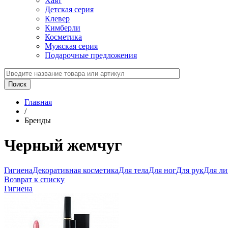
Хаят
Детская серия
Клевер
Кимберли
Косметика
Мужская серия
Подарочные предложения
Главная
/
Бренды
Черный жемчуг
Гигиена
Декоративная косметика
Для тела
Для ног
Для рук
Для ли
Возврат к списку
Гигиена