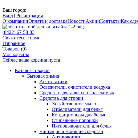
Ваш город:
Вход
|
Регистрация
О компании
Оплата и доставка
Новости
Акции
Контакты
Как сдел
(8422) 67-58-83
Свяжитесь с нами
Избранное
Товаров (
0
)
Моя корзина
Сейчас ваша корзина пуста
Каталог товаров
Бытовая химия
Антистатики
Освежители, очистители воздуха
Средства для защиты от насекомых
Средства для стирки
Хозяйственное мыло
Отбеливатели для белья
Кондиционеры для белья
Стиральные порошки
Пятновыводители для белья
Чистящие и моющие средства
Антинакипин