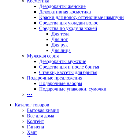
Косметика
Дезодоранты женские
Декоративная косметика
Краски для волос, оттеночные шампуни
Средства для укладки волос
Средства по уходу за кожей
Для тела
Для ног
Для рук
Для лица
Мужская серия
Дезодоранты мужские
Средства для и после бритья
Станки, кассеты для бритья
Подарочные предложения
Подарочные наборы
Подарочные упаковки, сумочки
•••
Каталог товаров
Бытовая химия
Все для дома
Колгейт
Гигиена
Хаят