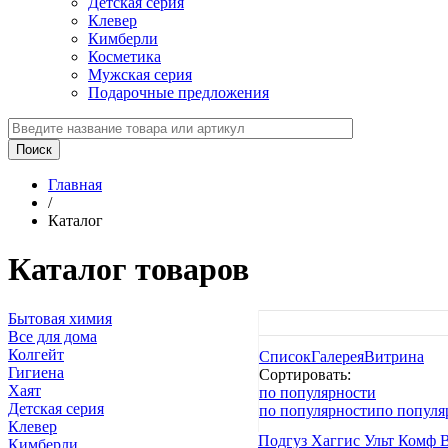
Детская серия
Клевер
Кимберли
Косметика
Мужская серия
Подарочные предложения
Главная
/
Каталог
Каталог товаров
Бытовая химия
Все для дома
Колгейт
Список
Галерея
Витрина
Гигиена
Сортировать:
Хаят
по популярности
Детская серия
по популярности
по популя
Клевер
Подгуз Хаггис Ульт Комф B
Кимберли