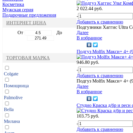
Косметика
2 022.44 руб.
Мужская серия
Подарочные предложения
-
Добавить к сравнению
ИНТЕРНЕТ ЦЕНА
Подгузники Хаггис Ultra C
От
До
Далее
В избранное
Подгуз Molfix Макси+ 4+ (9
ТОРГОВАЯ МАРКА
946.80 руб.
-
Colgate
Добавить к сравнению
Подгуз Molfix Макси+ 4+ (9
Помощница
Далее
В избранное
Palmolive
Студио Краска д/бр и ресн
Bella
103.75 руб.
Милана
-
Добавить к сравнению