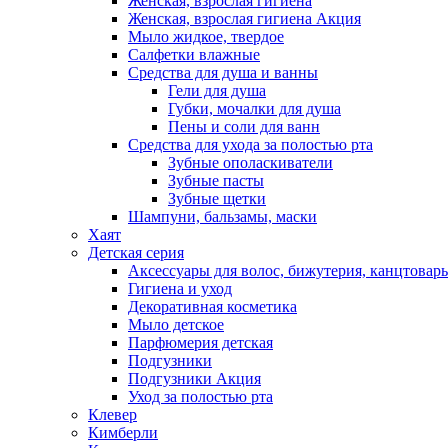
Женская, взрослая гигиена
Женская, взрослая гигиена Акция
Мыло жидкое, твердое
Салфетки влажные
Средства для душа и ванны
Гели для душа
Губки, мочалки для душа
Пены и соли для ванн
Средства для ухода за полостью рта
Зубные ополаскиватели
Зубные пасты
Зубные щетки
Шампуни, бальзамы, маски
Хаят
Детская серия
Аксессуары для волос, бижутерия, канцтовар
Гигиена и уход
Декоративная косметика
Мыло детское
Парфюмерия детская
Подгузники
Подгузники Акция
Уход за полостью рта
Клевер
Кимберли