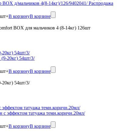
шт
+
В корзину
В корзине
omfort BOX для мальчиков 4 (8-14кг) 126шт
-20кг) 54шт/3/
шт
+
В корзину
В корзине
-20кг) 54шт/3/
 с эффектом татуажа темн.коричн.20мл/
шт
+
В корзину
В корзине