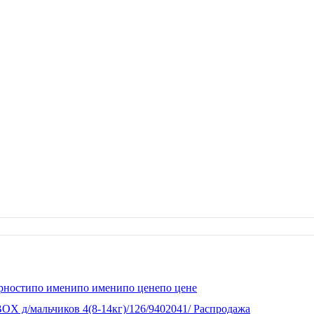
рности
по имени
по имени
по цене
по цене
OX д/мальчиков 4(8-14кг)/126/9402041/ Распродажа