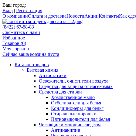
Ваш город:
Вход
|
Регистрация
О компании
Оплата и доставка
Новости
Акции
Контакты
Как сдел
(8422) 67-58-83
Свяжитесь с нами
Избранное
Товаров (
0
)
Моя корзина
Сейчас ваша корзина пуста
Каталог товаров
Бытовая химия
Антистатики
Освежители, очистители воздуха
Средства для защиты от насекомых
Средства для стирки
Хозяйственное мыло
Отбеливатели для белья
Кондиционеры для белья
Стиральные порошки
Пятновыводители для белья
Чистящие и моющие средства
Антинакипин
Чистящие средства