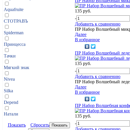
ПР Набор Волшебный мик
Aquafruite
135 руб.
-
СТОТРАВЪ
Добавить к сравнению
ПР Набор Волшебный мик
Spiderman
Далее
В избранное
Принцесса
ПР Набор Волшебный леде
Тачки
135 руб.
Мягкий знак
-
Добавить к сравнению
Nivea
ПР Набор Волшебный леде
Далее
Silka
В избранное
Depend
ПР Набор Волшебная конф
Натали
135 руб.
-
Показать
Сбросить
Добавить к сравнению