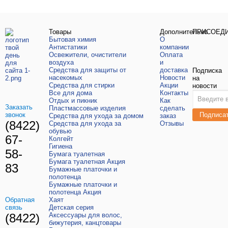
Товары
Дополнительно
ПРИСОЕД
Бытовая химия
О
Антистатики
компании
Освежители, очистители
Оплата
воздуха
и
Средства для защиты от
доставка
Подписка
насекомых
Новости
на
Средства для стирки
Акции
новости
Все для дома
Контакты
Отдых и пикник
Как
Заказать
Пластмассовые изделия
сделать
звонок
Подписа
Средства для ухода за домом
заказ
(8422)
Средства для ухода за
Отзывы
обувью
67-
Колгейт
Гигиена
58-
Бумага туалетная
Бумага туалетная Акция
83
Бумажные платочки и
полотенца
Бумажные платочки и
полотенца Акция
Обратная
Хаят
связь
Детская серия
(8422)
Аксессуары для волос,
бижутерия, канцтовары