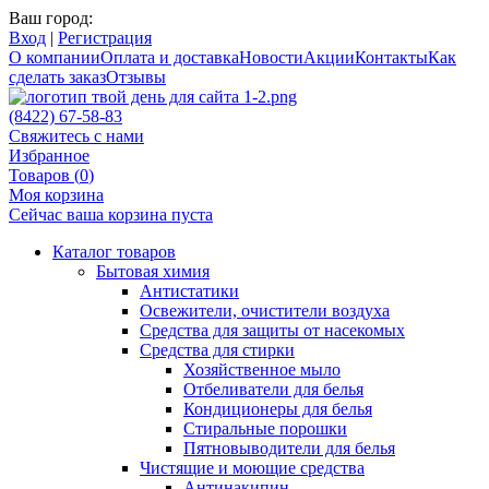
Ваш город:
Вход
|
Регистрация
О компании
Оплата и доставка
Новости
Акции
Контакты
Как
сделать заказ
Отзывы
(8422) 67-58-83
Свяжитесь с нами
Избранное
Товаров (
0
)
Моя корзина
Сейчас ваша корзина пуста
Каталог товаров
Бытовая химия
Антистатики
Освежители, очистители воздуха
Средства для защиты от насекомых
Средства для стирки
Хозяйственное мыло
Отбеливатели для белья
Кондиционеры для белья
Стиральные порошки
Пятновыводители для белья
Чистящие и моющие средства
Антинакипин