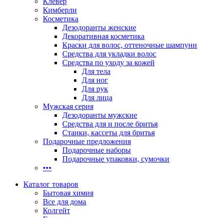
Клевер
Кимберли
Косметика
Дезодоранты женские
Декоративная косметика
Краски для волос, оттеночные шампуни
Средства для укладки волос
Средства по уходу за кожей
Для тела
Для ног
Для рук
Для лица
Мужская серия
Дезодоранты мужские
Средства для и после бритья
Станки, кассеты для бритья
Подарочные предложения
Подарочные наборы
Подарочные упаковки, сумочки
•••
Каталог товаров
Бытовая химия
Все для дома
Колгейт