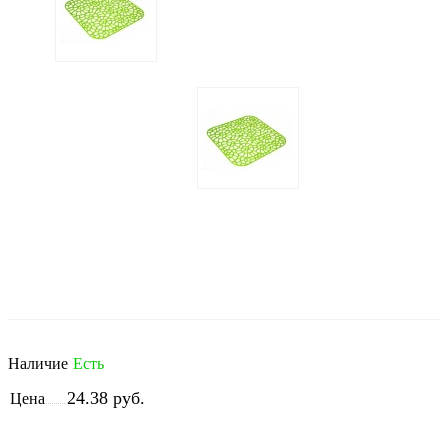
Т
Наличие
Есть
н
24.38 руб.
Цена
н
п
с