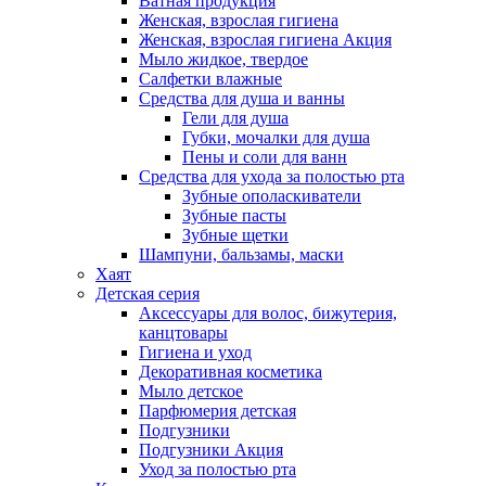
Ватная продукция
Женская, взрослая гигиена
Женская, взрослая гигиена Акция
Мыло жидкое, твердое
Салфетки влажные
Средства для душа и ванны
Гели для душа
Губки, мочалки для душа
Пены и соли для ванн
Средства для ухода за полостью рта
Зубные ополаскиватели
Зубные пасты
Зубные щетки
Шампуни, бальзамы, маски
Хаят
Детская серия
Аксессуары для волос, бижутерия,
канцтовары
Гигиена и уход
Декоративная косметика
Мыло детское
Парфюмерия детская
Подгузники
Подгузники Акция
Уход за полостью рта