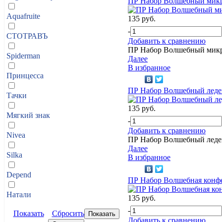
ПР Набор Волшебный мик
Aquafruite
135 руб.
-
СТОТРАВЪ
Добавить к сравнению
ПР Набор Волшебный мик
Spiderman
Далее
В избранное
Принцесса
ПР Набор Волшебный леде
Тачки
135 руб.
Мягкий знак
-
Добавить к сравнению
Nivea
ПР Набор Волшебный леде
Далее
Silka
В избранное
Depend
ПР Набор Волшебная конф
Натали
135 руб.
-
Показать
Сбросить
Добавить к сравнению