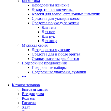
Косметика
Дезодоранты женские
Декоративная косметика
Краски для волос, оттеночные шампуни
Средства для укладки волос
Средства по уходу за кожей
Для тела
Для ног
Для рук
Для лица
Мужская серия
Дезодоранты мужские
Средства для и после бритья
Станки, кассеты для бритья
Подарочные предложения
Подарочные наборы
Подарочные упаковки, сумочки
•••
Каталог товаров
Бытовая химия
Все для дома
Колгейт
Гигиена
Хаят