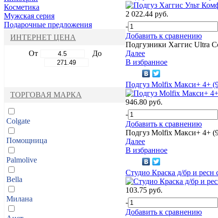
Косметика
2 022.44 руб.
Мужская серия
Подарочные предложения
-
Добавить к сравнению
ИНТЕРНЕТ ЦЕНА
Подгузники Хаггис Ultra C
От
До
Далее
В избранное
Подгуз Molfix Макси+ 4+ (9
ТОРГОВАЯ МАРКА
946.80 руб.
-
Colgate
Добавить к сравнению
Подгуз Molfix Макси+ 4+ (9
Помощница
Далее
В избранное
Palmolive
Студио Краска д/бр и ресн
Bella
103.75 руб.
Милана
-
Добавить к сравнению