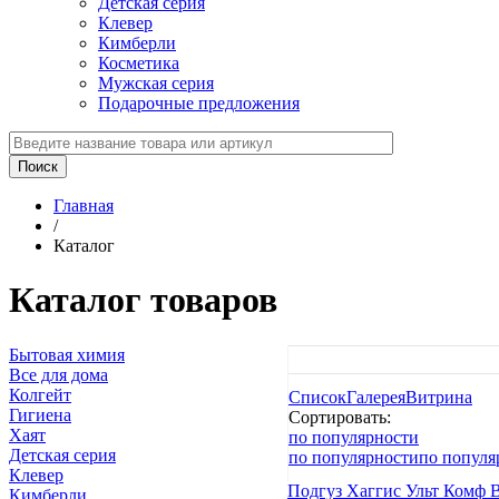
Детская серия
Клевер
Кимберли
Косметика
Мужская серия
Подарочные предложения
Главная
/
Каталог
Каталог товаров
Бытовая химия
Все для дома
Колгейт
Список
Галерея
Витрина
Гигиена
Сортировать:
Хаят
по популярности
Детская серия
по популярности
по популя
Клевер
Подгуз Хаггис Ульт Комф B
Кимберли