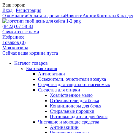
Ваш город:
Вход
|
Регистрация
О компании
Оплата и доставка
Новости
Акции
Контакты
Как сдел
(8422) 67-58-83
Свяжитесь с нами
Избранное
Товаров (
0
)
Моя корзина
Сейчас ваша корзина пуста
Каталог товаров
Бытовая химия
Антистатики
Освежители, очистители воздуха
Средства для защиты от насекомых
Средства для стирки
Хозяйственное мыло
Отбеливатели для белья
Кондиционеры для белья
Стиральные порошки
Пятновыводители для белья
Чистящие и моющие средства
Антинакипин
Чистящие средства