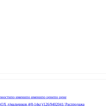
рности
по имени
по имени
по цене
по цене
OX д/мальчиков 4(8-14кг)/126/9402041/ Распродажа