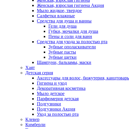
Женская, взрослая гигиена
Женская, взрослая гигиена Акция
Мыло жидкое, твердое
Салфетки влажные
Средства для душа и ванны
Гели для душа
Губки, мочалки для душа
Пены и соли для ванн
Средства для ухода за полостью рта
Зубные ополаскиватели
Зубные пасты
Зубные щетки
Шампуни, бальзамы, маски
Хаят
Детская серия
Аксессуары для волос, бижутерия, канцтовар
Гигиена и уход
Декоративная косметика
Мыло детское
Парфюмерия детская
Подгузники
Подгузники Акция
Уход за полостью рта
Клевер
Кимберли