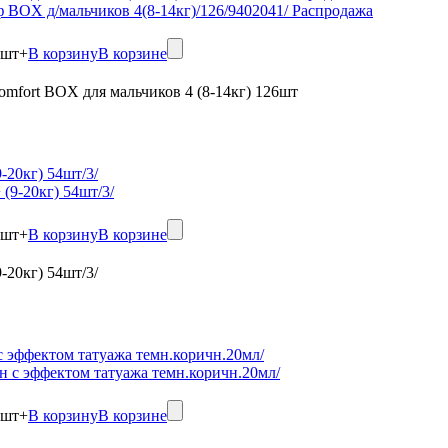
шт
+
В корзину
В корзине
omfort BOX для мальчиков 4 (8-14кг) 126шт
-20кг) 54шт/3/
шт
+
В корзину
В корзине
-20кг) 54шт/3/
 с эффектом татуажа темн.коричн.20мл/
шт
+
В корзину
В корзине