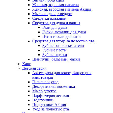
Ватная продукция
Женская, взрослая гигиена
Женская, взрослая гигиена Акция
Мыло жидкое, твердое
Салфетки влажные
Средства для душа и ванны
Гели для душа
Губки, мочалки для душа
Пены и соли для ванн
Средства для ухода за полостью рта
Зубные ополаскиватели
Зубные пасты
Зубные щетки
Шампуни, бальзамы, маски
Хаят
Детская серия
Аксессуары для волос, бижутерия,
канцтовары
Гигиена и уход
Декоративная косметика
Мыло детское
Парфюмерия детская
Подгузники
Подгузники Акция
Уход за полостью рта