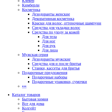
Клевер
Кимберли
Косметика
Дезодоранты женские
Декоративная косметика
Краски для волос, оттеночные шампуни
Средства для укладки волос
Средства по уходу за кожей
Для тела
Для ног
Для рук
Для лица
Мужская серия
Дезодоранты мужские
Средства для и после бритья
Станки, кассеты для бритья
Подарочные предложения
Подарочные наборы
Подарочные упаковки, сумочки
•••
Каталог товаров
Бытовая химия
Все для дома
Колгейт