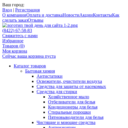
Ваш город:
Вход
|
Регистрация
О компании
Оплата и доставка
Новости
Акции
Контакты
Как
сделать заказ
Отзывы
(8422) 67-58-83
Свяжитесь с нами
Избранное
Товаров (
0
)
Моя корзина
Сейчас ваша корзина пуста
Каталог товаров
Бытовая химия
Антистатики
Освежители, очистители воздуха
Средства для защиты от насекомых
Средства для стирки
Хозяйственное мыло
Отбеливатели для белья
Кондиционеры для белья
Стиральные порошки
Пятновыводители для белья
Чистящие и моющие средства
Антинакипин