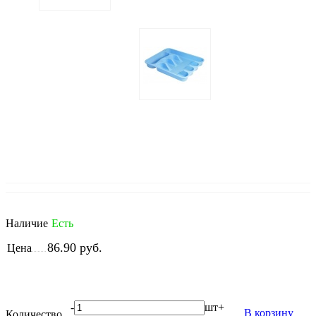
Т
н
н
п
с
Наличие
Есть
86.90 руб.
Цена
-
шт
+
В корзину
Количество