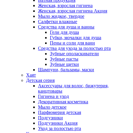
Ватная продукция
Женская, взрослая гигиена
Женская, взрослая гигиена Акция
Мыло жидкое, твердое
Салфетки влажные
Средства для душа и ванны
Гели для душа
Губки, мочалки для душа
Пены и соли для ванн
Средства для ухода за полостью рта
Зубные ополаскиватели
Зубные пасты
Зубные щетки
Шампуни, бальзамы, маски
Хаят
Детская серия
Аксессуары для волос, бижутерия,
канцтовары
Гигиена и уход
Декоративная косметика
Мыло детское
Парфюмерия детская
Подгузники
Подгузники Акция
Уход за полостью рта