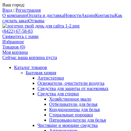
Ваш город:
Вход
|
Регистрация
О компании
Оплата и доставка
Новости
Акции
Контакты
Как
сделать заказ
Отзывы
(8422) 67-58-83
Свяжитесь с нами
Избранное
Товаров (
0
)
Моя корзина
Сейчас ваша корзина пуста
Каталог товаров
Бытовая химия
Антистатики
Освежители, очистители воздуха
Средства для защиты от насекомых
Средства для стирки
Хозяйственное мыло
Отбеливатели для белья
Кондиционеры для белья
Стиральные порошки
Пятновыводители для белья
Чистящие и моющие средства
Антинакипин