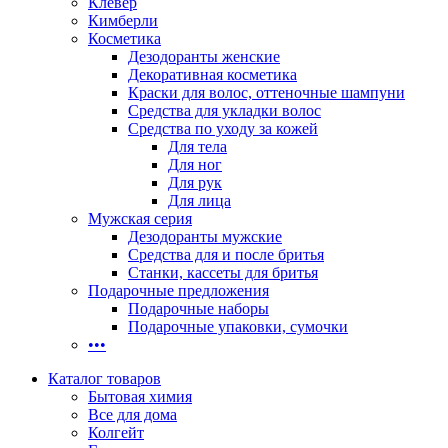
Клевер
Кимберли
Косметика
Дезодоранты женские
Декоративная косметика
Краски для волос, оттеночные шампуни
Средства для укладки волос
Средства по уходу за кожей
Для тела
Для ног
Для рук
Для лица
Мужская серия
Дезодоранты мужские
Средства для и после бритья
Станки, кассеты для бритья
Подарочные предложения
Подарочные наборы
Подарочные упаковки, сумочки
•••
Каталог товаров
Бытовая химия
Все для дома
Колгейт