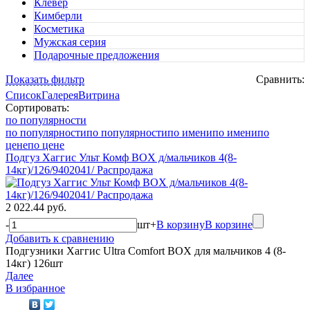
Клевер
Кимберли
Косметика
Мужская серия
Подарочные предложения
Показать фильтр
Сравнить:
Список
Галерея
Витрина
Сортировать:
по популярности
по популярности
по популярности
по имени
по имени
по
цене
по цене
Подгуз Хаггис Ульт Комф BOX д/мальчиков 4(8-
14кг)/126/9402041/ Распродажа
2 022.44 руб.
-
шт
+
В корзину
В корзине
Добавить к сравнению
Подгузники Хаггис Ultra Comfort BOX для мальчиков 4 (8-
14кг) 126шт
Далее
В избранное