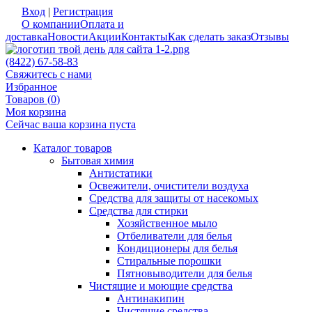
Вход
|
Регистрация
О компании
Оплата и
доставка
Новости
Акции
Контакты
Как сделать заказ
Отзывы
(8422) 67-58-83
Свяжитесь с нами
Избранное
Товаров (
0
)
Моя корзина
Сейчас ваша корзина пуста
Каталог товаров
Бытовая химия
Антистатики
Освежители, очистители воздуха
Средства для защиты от насекомых
Средства для стирки
Хозяйственное мыло
Отбеливатели для белья
Кондиционеры для белья
Стиральные порошки
Пятновыводители для белья
Чистящие и моющие средства
Антинакипин
Чистящие средства