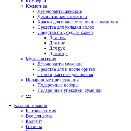
Кимберли
Косметика
Дезодоранты женские
Декоративная косметика
Краски для волос, оттеночные шампуни
Средства для укладки волос
Средства по уходу за кожей
Для тела
Для ног
Для рук
Для лица
Мужская серия
Дезодоранты мужские
Средства для и после бритья
Станки, кассеты для бритья
Подарочные предложения
Подарочные наборы
Подарочные упаковки, сумочки
•••
Каталог товаров
Бытовая химия
Все для дома
Колгейт
Гигиена