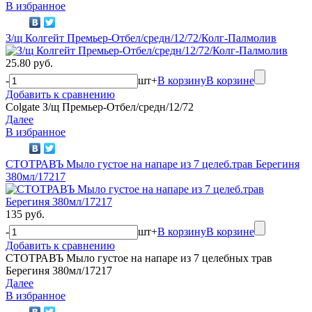
В избранное
З/щ Колгейт Премьер-Отбел/средн/12/72/Колг-Палмолив
25.80 руб.
-
шт
+
В корзину
В корзине
Добавить к сравнению
Colgate З/щ Премьер-Отбел/средн/12/72
Далее
В избранное
СТОТРАВЪ Мыло густое на напаре из 7 целеб.трав Берегиня
380мл/17217
135 руб.
-
шт
+
В корзину
В корзине
Добавить к сравнению
СТОТРАВЪ Мыло густое на напаре из 7 целебных трав
Берегиня 380мл/17217
Далее
В избранное