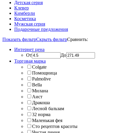
Детская серия
Клевер
Кимберли
Косметика
Мужская серия
Подарочные предложения
Показать фильтр
Скрыть фильтр
Сравнить:
Интернет цена
От
До
Торговая марка
Colgate
Помощница
Palmolive
Bella
Милана
Аист
Дракоша
Лесной бальзам
32 норма
Маленькая фея
Сто рецептов красоты
Чистая линия