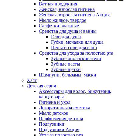
Ватная продукция
Женская, взрослая гигиена
Женская, взрослая гигиена Акция
Мыло жидкое, твердое
Салфетки влажные
Средства для душа и ванны
Гели для душа
Губки, мочалки для душа
Пены и соли для ванн
Средства для ухода за полостью рта
Зубные ополаскиватели
Зубные пасты
Зубные щетки
Шампуни, бальзамы, маски
Хаят
Детская серия
Аксессуары для волос, бижутерия,
канцтовары
Гигиена и уход
Декоративная косметика
Мыло детское
Парфюмерия детская
Подгузники
Подгузники Акция
Уход за полостью рта