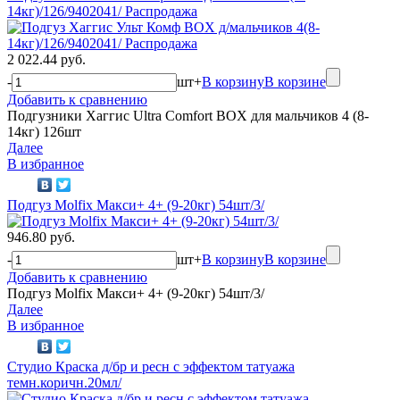
14кг)/126/9402041/ Распродажа
2 022.44 руб.
-
шт
+
В корзину
В корзине
Добавить к сравнению
Подгузники Хаггис Ultra Comfort BOX для мальчиков 4 (8-
14кг) 126шт
Далее
В избранное
Подгуз Molfix Макси+ 4+ (9-20кг) 54шт/3/
946.80 руб.
-
шт
+
В корзину
В корзине
Добавить к сравнению
Подгуз Molfix Макси+ 4+ (9-20кг) 54шт/3/
Далее
В избранное
Студио Краска д/бр и ресн с эффектом татуажа
темн.коричн.20мл/