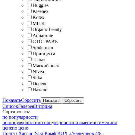
Huggies
Kleenex
Kotex
MILK
Organic beauty
Aquafruite
СТОТРАВЪ
Spiderman
Принцесса
Тачки
Мягкий знак
Nivea
Silka
Depend
Натали
Показать
Сбросить
Список
Галерея
Витрина
Сортировать:
по популярности
по популярности
по популярности
по имени
по имени
по
цене
по цене
Подгуз Хаггис Ульт Комф BOX д/мальчиков 4(8-