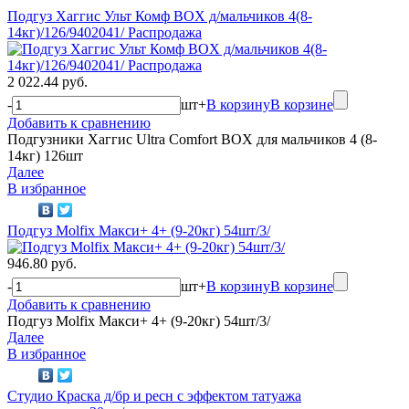
Подгуз Хаггис Ульт Комф BOX д/мальчиков 4(8-
14кг)/126/9402041/ Распродажа
2 022.44 руб.
-
шт
+
В корзину
В корзине
Добавить к сравнению
Подгузники Хаггис Ultra Comfort BOX для мальчиков 4 (8-
14кг) 126шт
Далее
В избранное
Подгуз Molfix Макси+ 4+ (9-20кг) 54шт/3/
946.80 руб.
-
шт
+
В корзину
В корзине
Добавить к сравнению
Подгуз Molfix Макси+ 4+ (9-20кг) 54шт/3/
Далее
В избранное
Студио Краска д/бр и ресн с эффектом татуажа