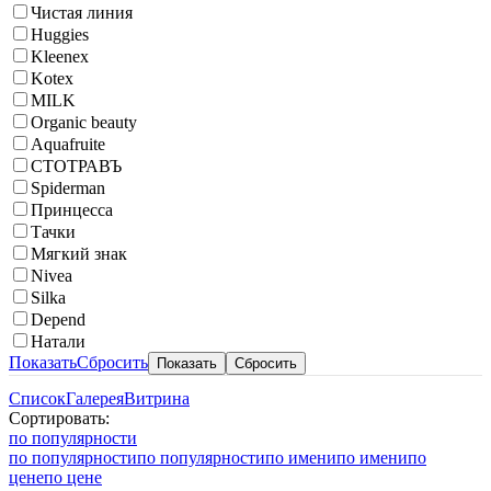
Чистая линия
Huggies
Kleenex
Kotex
MILK
Organic beauty
Aquafruite
СТОТРАВЪ
Spiderman
Принцесса
Тачки
Мягкий знак
Nivea
Silka
Depend
Натали
Показать
Сбросить
Список
Галерея
Витрина
Сортировать:
по популярности
по популярности
по популярности
по имени
по имени
по
цене
по цене