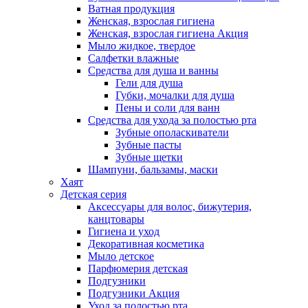
Ватная продукция
Женская, взрослая гигиена
Женская, взрослая гигиена Акция
Мыло жидкое, твердое
Салфетки влажные
Средства для душа и ванны
Гели для душа
Губки, мочалки для душа
Пены и соли для ванн
Средства для ухода за полостью рта
Зубные ополаскиватели
Зубные пасты
Зубные щетки
Шампуни, бальзамы, маски
Хаят
Детская серия
Аксессуары для волос, бижутерия,
канцтовары
Гигиена и уход
Декоративная косметика
Мыло детское
Парфюмерия детская
Подгузники
Подгузники Акция
Уход за полостью рта