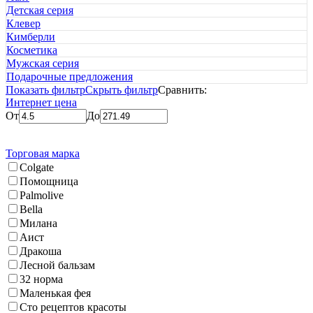
Детская серия
Клевер
Кимберли
Косметика
Мужская серия
Подарочные предложения
Показать фильтр
Скрыть фильтр
Сравнить:
Интернет цена
От
До
Торговая марка
Colgate
Помощница
Palmolive
Bella
Милана
Аист
Дракоша
Лесной бальзам
32 норма
Маленькая фея
Сто рецептов красоты