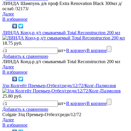
ЛИНДА Шампунь д/в проф Extra Renovation Black 300мл д/
ослаб /32173/
Далее
В избранное
ЛИНДА Конд-р д/т смываемый Total Reconstrucrion 200 мл
18.75 руб.
-
шт
+
В корзину
В корзине
Добавить к сравнению
ЛИНДА Конд-р д/т смываемый Total Reconstrucrion 200 мл
Далее
В избранное
З/щ Колгейт Премьер-Отбел/средн/12/72/Колг-Палмолив
25.80 руб.
-
шт
+
В корзину
В корзине
Добавить к сравнению
Colgate З/щ Премьер-Отбел/средн/12/72
Далее
В избранное