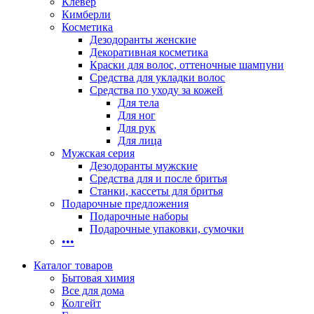
Клевер
Кимберли
Косметика
Дезодоранты женские
Декоративная косметика
Краски для волос, оттеночные шампуни
Средства для укладки волос
Средства по уходу за кожей
Для тела
Для ног
Для рук
Для лица
Мужская серия
Дезодоранты мужские
Средства для и после бритья
Станки, кассеты для бритья
Подарочные предложения
Подарочные наборы
Подарочные упаковки, сумочки
•••
Каталог товаров
Бытовая химия
Все для дома
Колгейт