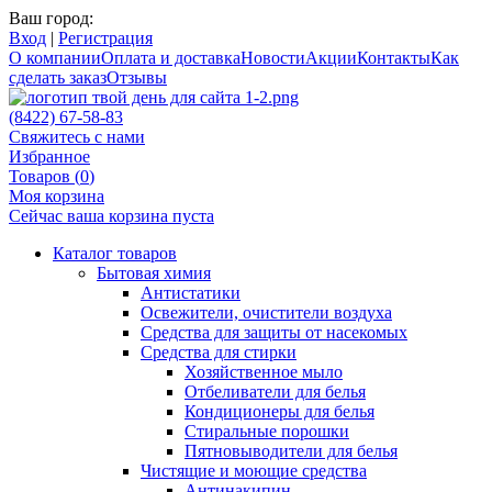
Ваш город:
Вход
|
Регистрация
О компании
Оплата и доставка
Новости
Акции
Контакты
Как
сделать заказ
Отзывы
(8422) 67-58-83
Свяжитесь с нами
Избранное
Товаров (
0
)
Моя корзина
Сейчас ваша корзина пуста
Каталог товаров
Бытовая химия
Антистатики
Освежители, очистители воздуха
Средства для защиты от насекомых
Средства для стирки
Хозяйственное мыло
Отбеливатели для белья
Кондиционеры для белья
Стиральные порошки
Пятновыводители для белья
Чистящие и моющие средства
Антинакипин