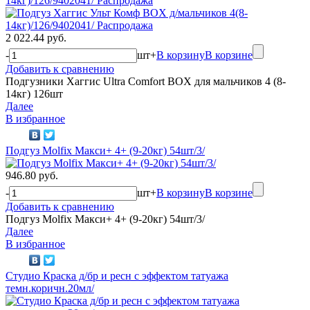
14кг)/126/9402041/ Распродажа
2 022.44 руб.
-
шт
+
В корзину
В корзине
Добавить к сравнению
Подгузники Хаггис Ultra Comfort BOX для мальчиков 4 (8-
14кг) 126шт
Далее
В избранное
Подгуз Molfix Макси+ 4+ (9-20кг) 54шт/3/
946.80 руб.
-
шт
+
В корзину
В корзине
Добавить к сравнению
Подгуз Molfix Макси+ 4+ (9-20кг) 54шт/3/
Далее
В избранное
Студио Краска д/бр и ресн с эффектом татуажа
темн.коричн.20мл/