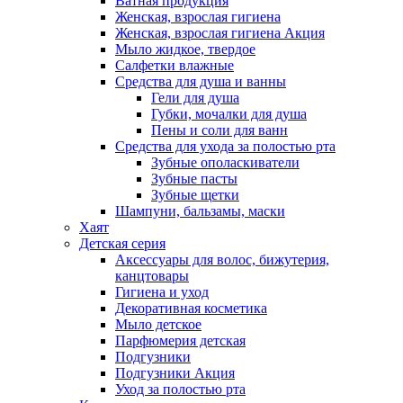
Ватная продукция
Женская, взрослая гигиена
Женская, взрослая гигиена Акция
Мыло жидкое, твердое
Салфетки влажные
Средства для душа и ванны
Гели для душа
Губки, мочалки для душа
Пены и соли для ванн
Средства для ухода за полостью рта
Зубные ополаскиватели
Зубные пасты
Зубные щетки
Шампуни, бальзамы, маски
Хаят
Детская серия
Аксессуары для волос, бижутерия,
канцтовары
Гигиена и уход
Декоративная косметика
Мыло детское
Парфюмерия детская
Подгузники
Подгузники Акция
Уход за полостью рта