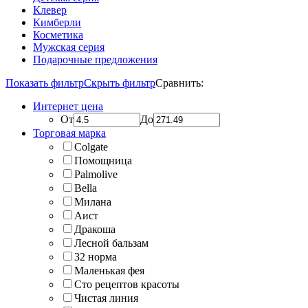
Клевер
Кимберли
Косметика
Мужская серия
Подарочные предложения
Показать фильтр
Скрыть фильтр
Сравнить:
Интернет цена
От
До
Торговая марка
Colgate
Помощница
Palmolive
Bella
Милана
Аист
Дракоша
Лесной бальзам
32 норма
Маленькая фея
Сто рецептов красоты
Чистая линия