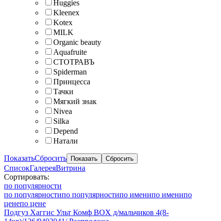
Huggies
Kleenex
Kotex
MILK
Organic beauty
Aquafruite
СТОТРАВЪ
Spiderman
Принцесса
Тачки
Мягкий знак
Nivea
Silka
Depend
Натали
Показать
Сбросить
Список
Галерея
Витрина
Сортировать:
по популярности
по популярности
по популярности
по имени
по имени
по
цене
по цене
Подгуз Хаггис Ульт Комф BOX д/мальчиков 4(8-