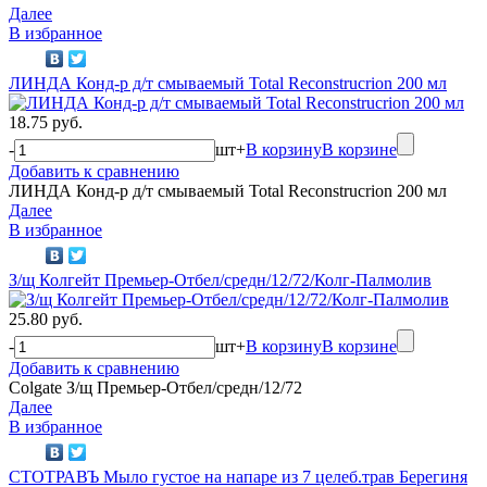
Далее
В избранное
ЛИНДА Конд-р д/т смываемый Total Reconstrucrion 200 мл
18.75 руб.
-
шт
+
В корзину
В корзине
Добавить к сравнению
ЛИНДА Конд-р д/т смываемый Total Reconstrucrion 200 мл
Далее
В избранное
З/щ Колгейт Премьер-Отбел/средн/12/72/Колг-Палмолив
25.80 руб.
-
шт
+
В корзину
В корзине
Добавить к сравнению
Colgate З/щ Премьер-Отбел/средн/12/72
Далее
В избранное
СТОТРАВЪ Мыло густое на напаре из 7 целеб.трав Берегиня