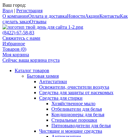
Ваш город:
Вход
|
Регистрация
О компании
Оплата и доставка
Новости
Акции
Контакты
Как
сделать заказ
Отзывы
(8422) 67-58-83
Свяжитесь с нами
Избранное
Товаров (
0
)
Моя корзина
Сейчас ваша корзина пуста
Каталог товаров
Бытовая химия
Антистатики
Освежители, очистители воздуха
Средства для защиты от насекомых
Средства для стирки
Хозяйственное мыло
Отбеливатели для белья
Кондиционеры для белья
Стиральные порошки
Пятновыводители для белья
Чистящие и моющие средства
Антинакипин