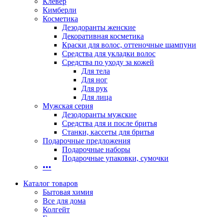
Клевер
Кимберли
Косметика
Дезодоранты женские
Декоративная косметика
Краски для волос, оттеночные шампуни
Средства для укладки волос
Средства по уходу за кожей
Для тела
Для ног
Для рук
Для лица
Мужская серия
Дезодоранты мужские
Средства для и после бритья
Станки, кассеты для бритья
Подарочные предложения
Подарочные наборы
Подарочные упаковки, сумочки
•••
Каталог товаров
Бытовая химия
Все для дома
Колгейт