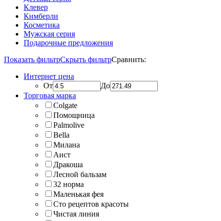
Клевер
Кимберли
Косметика
Мужская серия
Подарочные предложения
Показать фильтр
Скрыть фильтр
Сравнить:
Интернет цена
От
До
Торговая марка
Colgate
Помощница
Palmolive
Bella
Милана
Аист
Дракоша
Лесной бальзам
32 норма
Маленькая фея
Сто рецептов красоты
Чистая линия