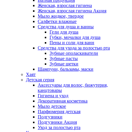
Ватная продукция
Женская, взрослая гигиена
Женская, взрослая гигиена Акция
Мыло жидкое, твердое
Салфетки влажные
Средства для душа и ванны
Гели для душа
Губки, мочалки для душа
Пены и соли для ванн
Средства для ухода за полостью рта
Зубные ополаскиватели
Зубные пасты
Зубные щетки
Шампуни, бальзамы, маски
Хаят
Детская серия
Аксессуары для волос, бижутерия,
канцтовары
Гигиена и уход
Декоративная косметика
Мыло детское
Парфюмерия детская
Подгузники
Подгузники Акция
Уход за полостью рта