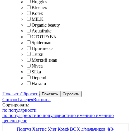
Huggies
Kleenex
Kotex
MILK
Organic beauty
Aquafruite
СТОТРАВЪ
Spiderman
Принцесса
Тачки
Мягкий знак
Nivea
Silka
Depend
Натали
Показать
Сбросить
Список
Галерея
Витрина
Сортировать:
по популярности
по популярности
по популярности
по имени
по имени
по
цене
по цене
Подгуз Хаггис Ульт Комф BOX д/мальчиков 4(8-