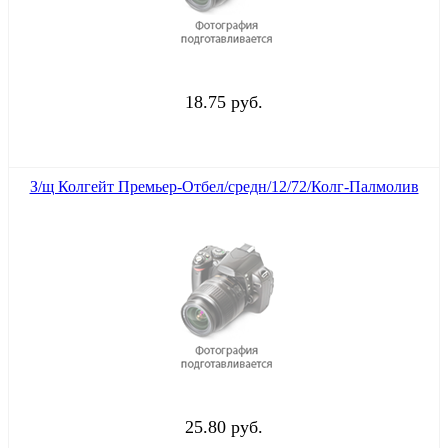
18.75 руб.
З/щ Колгейт Премьер-Отбел/средн/12/72/Колг-Палмолив
25.80 руб.