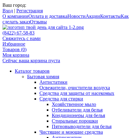
Ваш город:
Вход
|
Регистрация
О компании
Оплата и доставка
Новости
Акции
Контакты
Как
сделать заказ
Отзывы
(8422) 67-58-83
Свяжитесь с нами
Избранное
Товаров (
0
)
Моя корзина
Сейчас ваша корзина пуста
Каталог товаров
Бытовая химия
Антистатики
Освежители, очистители воздуха
Средства для защиты от насекомых
Средства для стирки
Хозяйственное мыло
Отбеливатели для белья
Кондиционеры для белья
Стиральные порошки
Пятновыводители для белья
Чистящие и моющие средства
Антинакипин