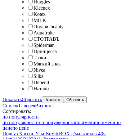
Huggies
Kleenex
Kotex
MILK
Organic beauty
Aquafruite
СТОТРАВЪ
Spiderman
Принцесса
Тачки
Мягкий знак
Nivea
Silka
Depend
Натали
Показать
Сбросить
Список
Галерея
Витрина
Сортировать:
по популярности
по популярности
по популярности
по имени
по имени
по
цене
по цене
Подгуз Хаггис Ульт Комф BOX д/мальчиков 4(8-