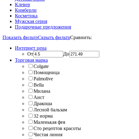
Клевер
Кимберли
Косметика
Мужская серия
Подарочные предложения
Показать фильтр
Скрыть фильтр
Сравнить:
Интернет цена
От
До
Торговая марка
Colgate
Помощница
Palmolive
Bella
Милана
Аист
Дракоша
Лесной бальзам
32 норма
Маленькая фея
Сто рецептов красоты
Чистая линия