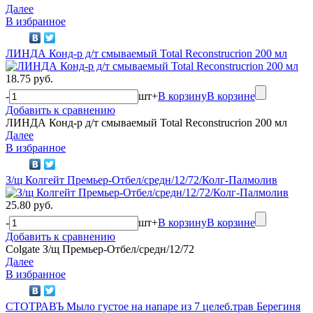
Далее
В избранное
ЛИНДА Конд-р д/т смываемый Total Reconstrucrion 200 мл
18.75 руб.
-
шт
+
В корзину
В корзине
Добавить к сравнению
ЛИНДА Конд-р д/т смываемый Total Reconstrucrion 200 мл
Далее
В избранное
З/щ Колгейт Премьер-Отбел/средн/12/72/Колг-Палмолив
25.80 руб.
-
шт
+
В корзину
В корзине
Добавить к сравнению
Colgate З/щ Премьер-Отбел/средн/12/72
Далее
В избранное
СТОТРАВЪ Мыло густое на напаре из 7 целеб.трав Берегиня