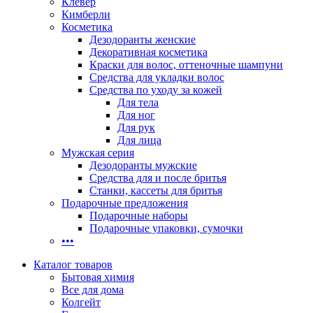
Клевер
Кимберли
Косметика
Дезодоранты женские
Декоративная косметика
Краски для волос, оттеночные шампуни
Средства для укладки волос
Средства по уходу за кожей
Для тела
Для ног
Для рук
Для лица
Мужская серия
Дезодоранты мужские
Средства для и после бритья
Станки, кассеты для бритья
Подарочные предложения
Подарочные наборы
Подарочные упаковки, сумочки
•••
Каталог товаров
Бытовая химия
Все для дома
Колгейт