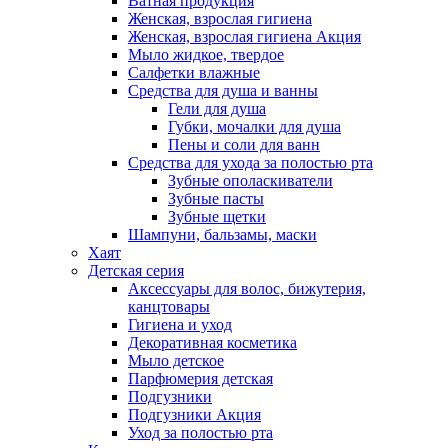
Ватная продукция
Женская, взрослая гигиена
Женская, взрослая гигиена Акция
Мыло жидкое, твердое
Салфетки влажные
Средства для душа и ванны
Гели для душа
Губки, мочалки для душа
Пены и соли для ванн
Средства для ухода за полостью рта
Зубные ополаскиватели
Зубные пасты
Зубные щетки
Шампуни, бальзамы, маски
Хаят
Детская серия
Аксессуары для волос, бижутерия,
канцтовары
Гигиена и уход
Декоративная косметика
Мыло детское
Парфюмерия детская
Подгузники
Подгузники Акция
Уход за полостью рта