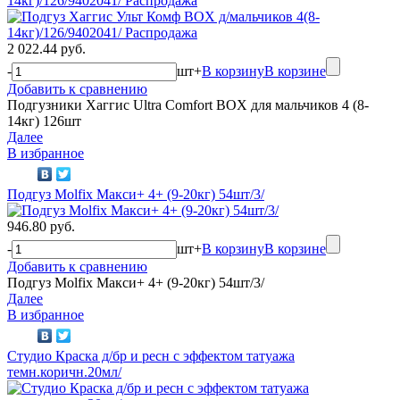
14кг)/126/9402041/ Распродажа
2 022.44 руб.
-
шт
+
В корзину
В корзине
Добавить к сравнению
Подгузники Хаггис Ultra Comfort BOX для мальчиков 4 (8-
14кг) 126шт
Далее
В избранное
Подгуз Molfix Макси+ 4+ (9-20кг) 54шт/3/
946.80 руб.
-
шт
+
В корзину
В корзине
Добавить к сравнению
Подгуз Molfix Макси+ 4+ (9-20кг) 54шт/3/
Далее
В избранное
Студио Краска д/бр и ресн с эффектом татуажа
темн.коричн.20мл/