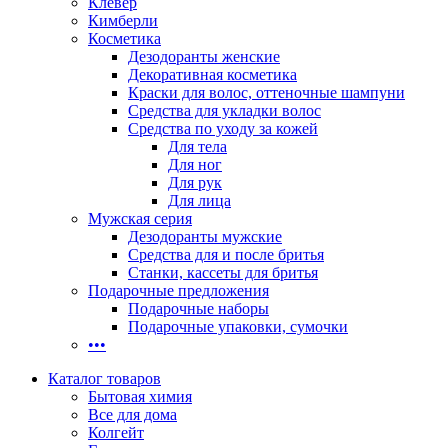
Клевер
Кимберли
Косметика
Дезодоранты женские
Декоративная косметика
Краски для волос, оттеночные шампуни
Средства для укладки волос
Средства по уходу за кожей
Для тела
Для ног
Для рук
Для лица
Мужская серия
Дезодоранты мужские
Средства для и после бритья
Станки, кассеты для бритья
Подарочные предложения
Подарочные наборы
Подарочные упаковки, сумочки
•••
Каталог товаров
Бытовая химия
Все для дома
Колгейт