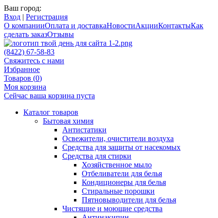
Ваш город:
Вход
|
Регистрация
О компании
Оплата и доставка
Новости
Акции
Контакты
Как
сделать заказ
Отзывы
(8422) 67-58-83
Свяжитесь с нами
Избранное
Товаров (
0
)
Моя корзина
Сейчас ваша корзина пуста
Каталог товаров
Бытовая химия
Антистатики
Освежители, очистители воздуха
Средства для защиты от насекомых
Средства для стирки
Хозяйственное мыло
Отбеливатели для белья
Кондиционеры для белья
Стиральные порошки
Пятновыводители для белья
Чистящие и моющие средства
Антинакипин