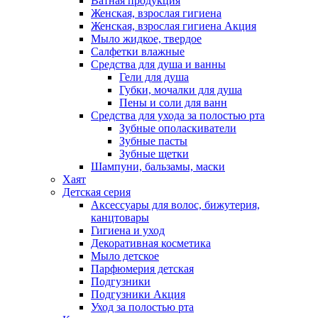
Ватная продукция
Женская, взрослая гигиена
Женская, взрослая гигиена Акция
Мыло жидкое, твердое
Салфетки влажные
Средства для душа и ванны
Гели для душа
Губки, мочалки для душа
Пены и соли для ванн
Средства для ухода за полостью рта
Зубные ополаскиватели
Зубные пасты
Зубные щетки
Шампуни, бальзамы, маски
Хаят
Детская серия
Аксессуары для волос, бижутерия,
канцтовары
Гигиена и уход
Декоративная косметика
Мыло детское
Парфюмерия детская
Подгузники
Подгузники Акция
Уход за полостью рта