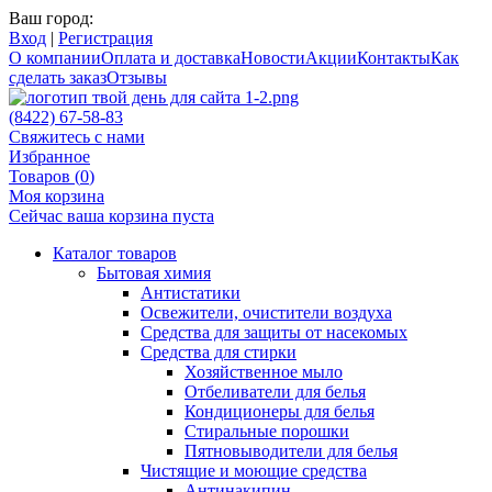
Ваш город:
Вход
|
Регистрация
О компании
Оплата и доставка
Новости
Акции
Контакты
Как
сделать заказ
Отзывы
(8422) 67-58-83
Свяжитесь с нами
Избранное
Товаров (
0
)
Моя корзина
Сейчас ваша корзина пуста
Каталог товаров
Бытовая химия
Антистатики
Освежители, очистители воздуха
Средства для защиты от насекомых
Средства для стирки
Хозяйственное мыло
Отбеливатели для белья
Кондиционеры для белья
Стиральные порошки
Пятновыводители для белья
Чистящие и моющие средства
Антинакипин