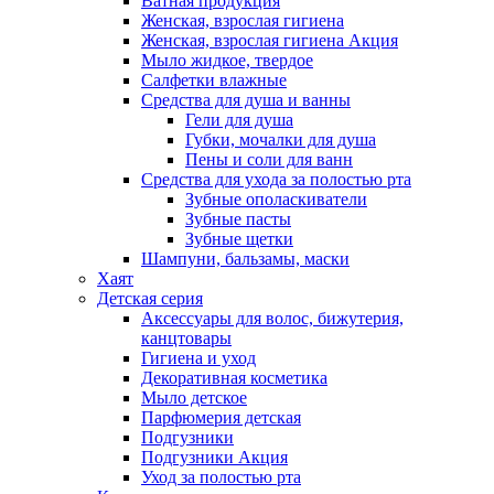
Ватная продукция
Женская, взрослая гигиена
Женская, взрослая гигиена Акция
Мыло жидкое, твердое
Салфетки влажные
Средства для душа и ванны
Гели для душа
Губки, мочалки для душа
Пены и соли для ванн
Средства для ухода за полостью рта
Зубные ополаскиватели
Зубные пасты
Зубные щетки
Шампуни, бальзамы, маски
Хаят
Детская серия
Аксессуары для волос, бижутерия,
канцтовары
Гигиена и уход
Декоративная косметика
Мыло детское
Парфюмерия детская
Подгузники
Подгузники Акция
Уход за полостью рта