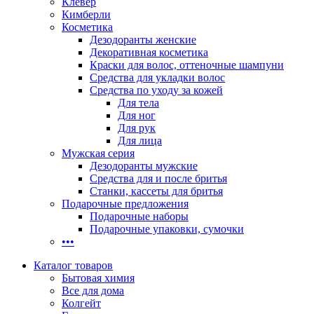
Клевер
Кимберли
Косметика
Дезодоранты женские
Декоративная косметика
Краски для волос, оттеночные шампуни
Средства для укладки волос
Средства по уходу за кожей
Для тела
Для ног
Для рук
Для лица
Мужская серия
Дезодоранты мужские
Средства для и после бритья
Станки, кассеты для бритья
Подарочные предложения
Подарочные наборы
Подарочные упаковки, сумочки
•••
Каталог товаров
Бытовая химия
Все для дома
Колгейт