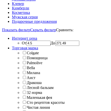
Клевер
Кимберли
Косметика
Мужская серия
Подарочные предложения
Показать фильтр
Скрыть фильтр
Сравнить:
Интернет цена
От
До
Торговая марка
Colgate
Помощница
Palmolive
Bella
Милана
Аист
Дракоша
Лесной бальзам
32 норма
Маленькая фея
Сто рецептов красоты
Чистая линия