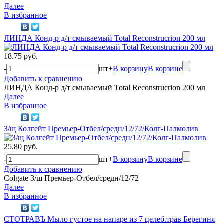
Далее
В избранное
ЛИНДА Конд-р д/т смываемый Total Reconstrucrion 200 мл
18.75 руб.
-
шт
+
В корзину
В корзине
Добавить к сравнению
ЛИНДА Конд-р д/т смываемый Total Reconstrucrion 200 мл
Далее
В избранное
З/щ Колгейт Премьер-Отбел/средн/12/72/Колг-Палмолив
25.80 руб.
-
шт
+
В корзину
В корзине
Добавить к сравнению
Colgate З/щ Премьер-Отбел/средн/12/72
Далее
В избранное
СТОТРАВЪ Мыло густое на напаре из 7 целеб.трав Берегиня