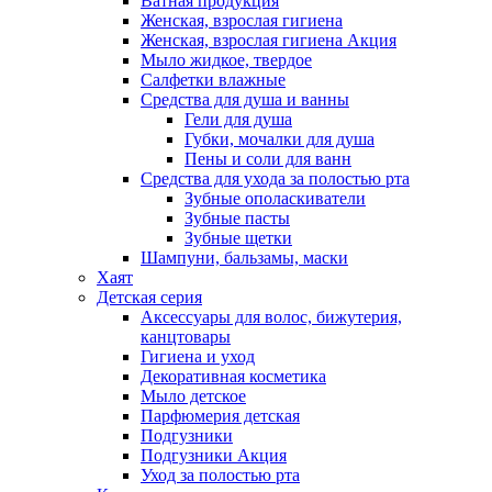
Ватная продукция
Женская, взрослая гигиена
Женская, взрослая гигиена Акция
Мыло жидкое, твердое
Салфетки влажные
Средства для душа и ванны
Гели для душа
Губки, мочалки для душа
Пены и соли для ванн
Средства для ухода за полостью рта
Зубные ополаскиватели
Зубные пасты
Зубные щетки
Шампуни, бальзамы, маски
Хаят
Детская серия
Аксессуары для волос, бижутерия,
канцтовары
Гигиена и уход
Декоративная косметика
Мыло детское
Парфюмерия детская
Подгузники
Подгузники Акция
Уход за полостью рта