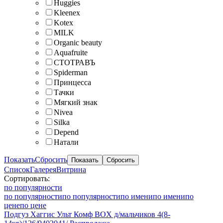
Huggies
Kleenex
Kotex
MILK
Organic beauty
Aquafruite
СТОТРАВЪ
Spiderman
Принцесса
Тачки
Мягкий знак
Nivea
Silka
Depend
Натали
Показать
Сбросить
Список
Галерея
Витрина
Сортировать:
по популярности
по популярности
по популярности
по имени
по имени
по
цене
по цене
Подгуз Хаггис Ульт Комф BOX д/мальчиков 4(8-