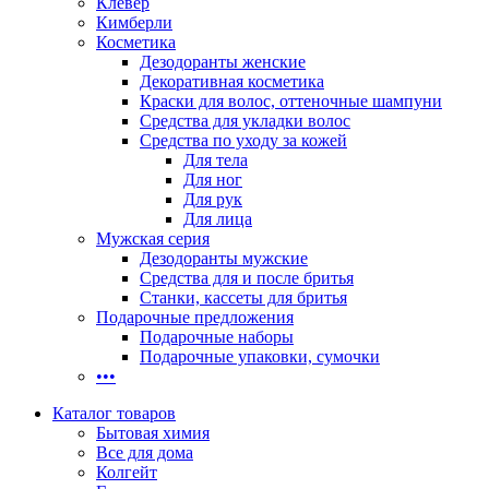
Клевер
Кимберли
Косметика
Дезодоранты женские
Декоративная косметика
Краски для волос, оттеночные шампуни
Средства для укладки волос
Средства по уходу за кожей
Для тела
Для ног
Для рук
Для лица
Мужская серия
Дезодоранты мужские
Средства для и после бритья
Станки, кассеты для бритья
Подарочные предложения
Подарочные наборы
Подарочные упаковки, сумочки
•••
Каталог товаров
Бытовая химия
Все для дома
Колгейт