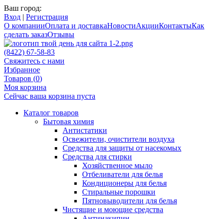
Ваш город:
Вход
|
Регистрация
О компании
Оплата и доставка
Новости
Акции
Контакты
Как
сделать заказ
Отзывы
(8422) 67-58-83
Свяжитесь с нами
Избранное
Товаров (
0
)
Моя корзина
Сейчас ваша корзина пуста
Каталог товаров
Бытовая химия
Антистатики
Освежители, очистители воздуха
Средства для защиты от насекомых
Средства для стирки
Хозяйственное мыло
Отбеливатели для белья
Кондиционеры для белья
Стиральные порошки
Пятновыводители для белья
Чистящие и моющие средства
Антинакипин