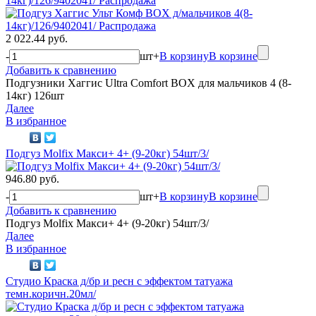
14кг)/126/9402041/ Распродажа
2 022.44 руб.
-
шт
+
В корзину
В корзине
Добавить к сравнению
Подгузники Хаггис Ultra Comfort BOX для мальчиков 4 (8-
14кг) 126шт
Далее
В избранное
Подгуз Molfix Макси+ 4+ (9-20кг) 54шт/3/
946.80 руб.
-
шт
+
В корзину
В корзине
Добавить к сравнению
Подгуз Molfix Макси+ 4+ (9-20кг) 54шт/3/
Далее
В избранное
Студио Краска д/бр и ресн с эффектом татуажа
темн.коричн.20мл/