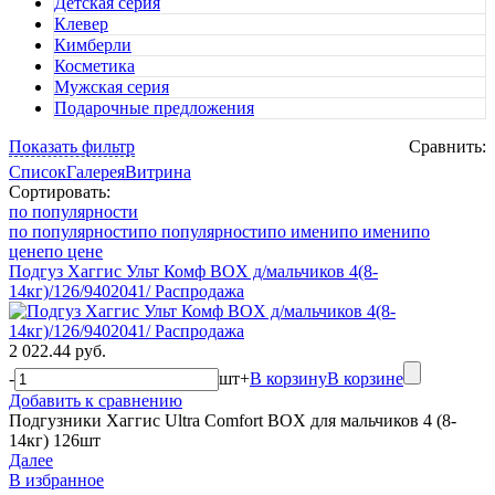
Детская серия
Клевер
Кимберли
Косметика
Мужская серия
Подарочные предложения
Показать фильтр
Сравнить:
Список
Галерея
Витрина
Сортировать:
по популярности
по популярности
по популярности
по имени
по имени
по
цене
по цене
Подгуз Хаггис Ульт Комф BOX д/мальчиков 4(8-
14кг)/126/9402041/ Распродажа
2 022.44 руб.
-
шт
+
В корзину
В корзине
Добавить к сравнению
Подгузники Хаггис Ultra Comfort BOX для мальчиков 4 (8-
14кг) 126шт
Далее
В избранное