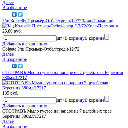
Далее
В избранное
З/щ Колгейт Премьер-Отбел/средн/12/72/Колг-Палмолив
25.80 руб.
-
шт
+
В корзину
В корзине
Добавить к сравнению
Colgate З/щ Премьер-Отбел/средн/12/72
Далее
В избранное
СТОТРАВЪ Мыло густое на напаре из 7 целеб.трав Берегиня
380мл/17217
135 руб.
-
шт
+
В корзину
В корзине
Добавить к сравнению
СТОТРАВЪ Мыло густое на напаре из 7 целебных трав
Берегиня 380мл/17217
Далее
В избранное