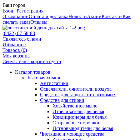
Ваш город:
Вход
|
Регистрация
О компании
Оплата и доставка
Новости
Акции
Контакты
Как
сделать заказ
Отзывы
(8422) 67-58-83
Свяжитесь с нами
Избранное
Товаров (
0
)
Моя корзина
Сейчас ваша корзина пуста
Каталог товаров
Бытовая химия
Антистатики
Освежители, очистители воздуха
Средства для защиты от насекомых
Средства для стирки
Хозяйственное мыло
Отбеливатели для белья
Кондиционеры для белья
Стиральные порошки
Пятновыводители для белья
Чистящие и моющие средства
Антинакипин