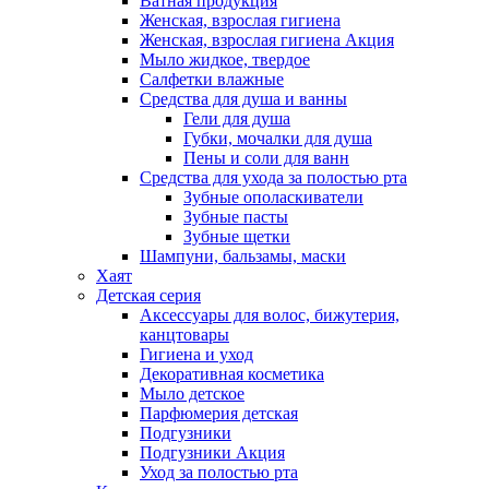
Ватная продукция
Женская, взрослая гигиена
Женская, взрослая гигиена Акция
Мыло жидкое, твердое
Салфетки влажные
Средства для душа и ванны
Гели для душа
Губки, мочалки для душа
Пены и соли для ванн
Средства для ухода за полостью рта
Зубные ополаскиватели
Зубные пасты
Зубные щетки
Шампуни, бальзамы, маски
Хаят
Детская серия
Аксессуары для волос, бижутерия,
канцтовары
Гигиена и уход
Декоративная косметика
Мыло детское
Парфюмерия детская
Подгузники
Подгузники Акция
Уход за полостью рта