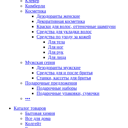
Клевер
Кимберли
Косметика
Дезодоранты женские
Декоративная косметика
Краски для волос, оттеночные шампуни
Средства для укладки волос
Средства по уходу за кожей
Для тела
Для ног
Для рук
Для лица
Мужская серия
Дезодоранты мужские
Средства для и после бритья
Станки, кассеты для бритья
Подарочные предложения
Подарочные наборы
Подарочные упаковки, сумочки
•••
Каталог товаров
Бытовая химия
Все для дома
Колгейт