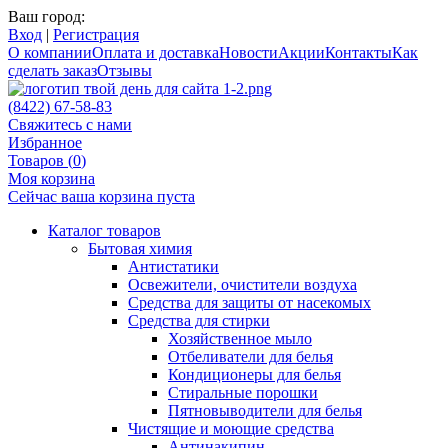
Ваш город:
Вход
|
Регистрация
О компании
Оплата и доставка
Новости
Акции
Контакты
Как
сделать заказ
Отзывы
(8422) 67-58-83
Свяжитесь с нами
Избранное
Товаров (
0
)
Моя корзина
Сейчас ваша корзина пуста
Каталог товаров
Бытовая химия
Антистатики
Освежители, очистители воздуха
Средства для защиты от насекомых
Средства для стирки
Хозяйственное мыло
Отбеливатели для белья
Кондиционеры для белья
Стиральные порошки
Пятновыводители для белья
Чистящие и моющие средства
Антинакипин