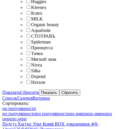
Huggies
Kleenex
Kotex
MILK
Organic beauty
Aquafruite
СТОТРАВЪ
Spiderman
Принцесса
Тачки
Мягкий знак
Nivea
Silka
Depend
Натали
Показать
Сбросить
Список
Галерея
Витрина
Сортировать:
по популярности
по популярности
по популярности
по имени
по имени
по
цене
по цене
Подгуз Хаггис Ульт Комф BOX д/мальчиков 4(8-