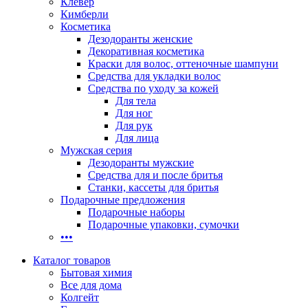
Клевер
Кимберли
Косметика
Дезодоранты женские
Декоративная косметика
Краски для волос, оттеночные шампуни
Средства для укладки волос
Средства по уходу за кожей
Для тела
Для ног
Для рук
Для лица
Мужская серия
Дезодоранты мужские
Средства для и после бритья
Станки, кассеты для бритья
Подарочные предложения
Подарочные наборы
Подарочные упаковки, сумочки
•••
Каталог товаров
Бытовая химия
Все для дома
Колгейт