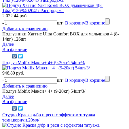
14кг)/126/9402041/ Распродажа
2 022.44 руб.
-
шт
+
В корзину
В корзине
Добавить к сравнению
Подгузники Хаггис Ultra Comfort BOX для мальчиков 4 (8-
14кг) 126шт
Далее
В избранное
Подгуз Molfix Макси+ 4+ (9-20кг) 54шт/3/
946.80 руб.
-
шт
+
В корзину
В корзине
Добавить к сравнению
Подгуз Molfix Макси+ 4+ (9-20кг) 54шт/3/
Далее
В избранное
Студио Краска д/бр и ресн с эффектом татуажа
темн.коричн.20мл/