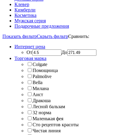
Клевер
Кимберли
Косметика
Мужская серия
Подарочные предложения
Показать фильтр
Скрыть фильтр
Сравнить:
Интернет цена
От
До
Торговая марка
Colgate
Помощница
Palmolive
Bella
Милана
Аист
Дракоша
Лесной бальзам
32 норма
Маленькая фея
Сто рецептов красоты
Чистая линия