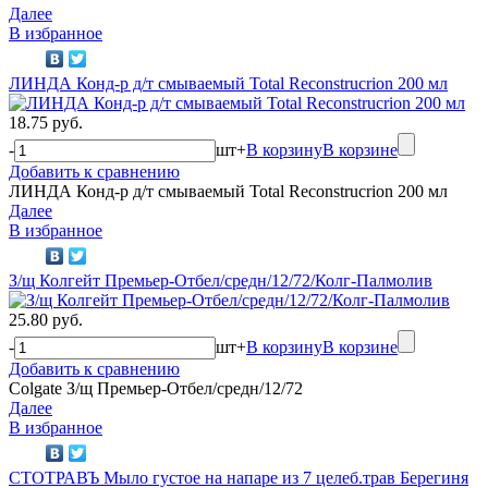
Далее
В избранное
ЛИНДА Конд-р д/т смываемый Total Reconstrucrion 200 мл
18.75 руб.
-
шт
+
В корзину
В корзине
Добавить к сравнению
ЛИНДА Конд-р д/т смываемый Total Reconstrucrion 200 мл
Далее
В избранное
З/щ Колгейт Премьер-Отбел/средн/12/72/Колг-Палмолив
25.80 руб.
-
шт
+
В корзину
В корзине
Добавить к сравнению
Colgate З/щ Премьер-Отбел/средн/12/72
Далее
В избранное
СТОТРАВЪ Мыло густое на напаре из 7 целеб.трав Берегиня