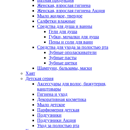
Ватная продукция
Женская, взрослая гигиена
Женская, взрослая гигиена Акция
Мыло жидкое, твердое
Салфетки влажные
Средства для душа и ванны
Гели для душа
Губки, мочалки для душа
Пены и соли для ванн
Средства для ухода за полостью рта
Зубные ополаскиватели
Зубные пасты
Зубные щетки
Шампуни, бальзамы, маски
Хаят
Детская серия
Аксессуары для волос, бижутерия,
канцтовары
Гигиена и уход
Декоративная косметика
Мыло детское
Парфюмерия детская
Подгузники
Подгузники Акция
Уход за полостью рта