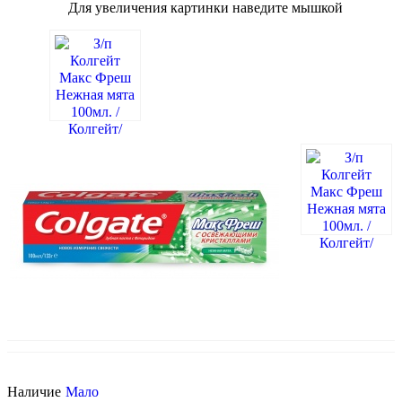
Для увеличения картинки наведите мышкой
Т
н
н
п
с
Наличие
Мало