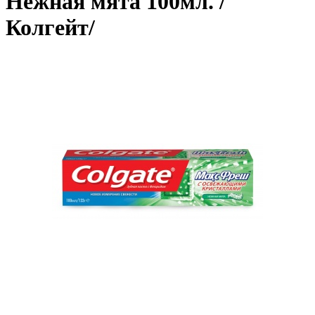
Нежная мята 100мл. /
Колгейт/
о