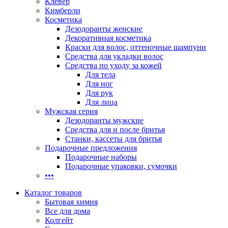
Клевер
Кимберли
Косметика
Дезодоранты женские
Декоративная косметика
Краски для волос, оттеночные шампуни
Средства для укладки волос
Средства по уходу за кожей
Для тела
Для ног
Для рук
Для лица
Мужская серия
Дезодоранты мужские
Средства для и после бритья
Станки, кассеты для бритья
Подарочные предложения
Подарочные наборы
Подарочные упаковки, сумочки
•••
Каталог товаров
Бытовая химия
Все для дома
Колгейт