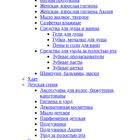
Ватная продукция
Женская, взрослая гигиена
Женская, взрослая гигиена Акция
Мыло жидкое, твердое
Салфетки влажные
Средства для душа и ванны
Гели для душа
Губки, мочалки для душа
Пены и соли для ванн
Средства для ухода за полостью рта
Зубные ополаскиватели
Зубные пасты
Зубные щетки
Шампуни, бальзамы, маски
Хаят
Детская серия
Аксессуары для волос, бижутерия,
канцтовары
Гигиена и уход
Декоративная косметика
Мыло детское
Парфюмерия детская
Подгузники
Подгузники Акция
Уход за полостью рта