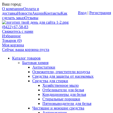
Ваш город:
О компании
Оплата и
Вход
|
Регистрация
доставка
Новости
Акции
Контакты
Как
сделать заказ
Отзывы
(8422) 67-58-83
Свяжитесь с нами
Избранное
Товаров (
0
)
Моя корзина
Сейчас ваша корзина пуста
Каталог товаров
Бытовая химия
Антистатики
Освежители, очистители воздуха
Средства для защиты от насекомых
Средства для стирки
Хозяйственное мыло
Отбеливатели для белья
Кондиционеры для белья
Стиральные порошки
Пятновыводители для белья
Чистящие и моющие средства
Антинакипин