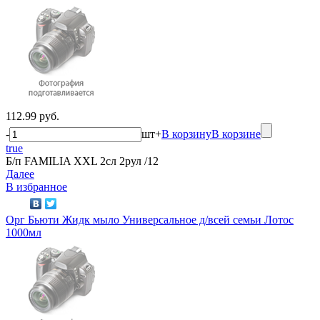
112.99 руб.
-
шт
+
В корзину
В корзине
true
Б/п FAMILIA XXL 2сл 2рул /12
Далее
В избранное
Орг Бьюти Жидк мыло Универсальное д/всей семьи Лотос
1000мл