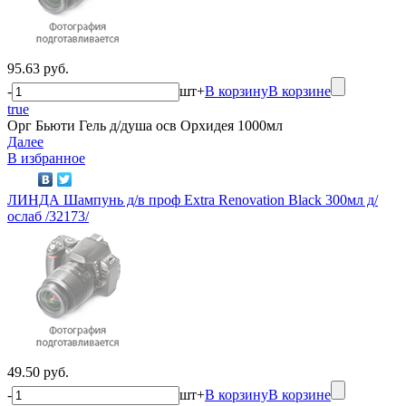
95.63 руб.
-
шт
+
В корзину
В корзине
true
Орг Бьюти Гель д/душа осв Орхидея 1000мл
Далее
В избранное
ЛИНДА Шампунь д/в проф Extra Renovation Black 300мл д/
ослаб /32173/
49.50 руб.
-
шт
+
В корзину
В корзине