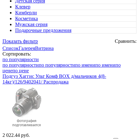
Детская серия
Клевер
Кимберли
Косметика
Мужская серия
Подарочные предложения
Показать фильтр
Сравнить:
Список
Галерея
Витрина
Сортировать:
по популярности
по популярности
по популярности
по имени
по имени
по
цене
по цене
Подгуз Хаггис Ульт Комф BOX д/мальчиков 4(8-
14кг)/126/9402041/ Распродажа
2 022.44 руб.