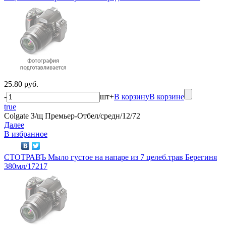
25.80 руб.
-
шт
+
В корзину
В корзине
true
Colgate З/щ Премьер-Отбел/средн/12/72
Далее
В избранное
СТОТРАВЪ Мыло густое на напаре из 7 целеб.трав Берегиня
380мл/17217