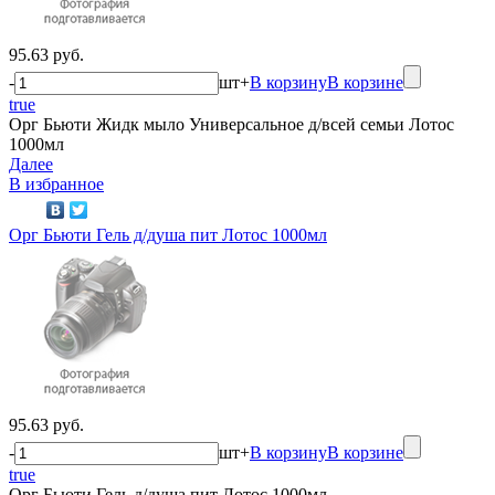
95.63 руб.
-
шт
+
В корзину
В корзине
true
Орг Бьюти Жидк мыло Универсальное д/всей семьи Лотос
1000мл
Далее
В избранное
Орг Бьюти Гель д/душа пит Лотос 1000мл
95.63 руб.
-
шт
+
В корзину
В корзине
true
Орг Бьюти Гель д/душа пит Лотос 1000мл