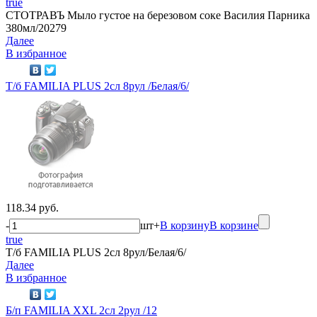
true
СТОТРАВЪ Мыло густое на березовом соке Василия Парника
380мл/20279
Далее
В избранное
Т/б FAMILIA PLUS 2сл 8рул /Белая/6/
118.34 руб.
-
шт
+
В корзину
В корзине
true
Т/б FAMILIA PLUS 2сл 8рул/Белая/6/
Далее
В избранное
Б/п FAMILIA XXL 2сл 2рул /12