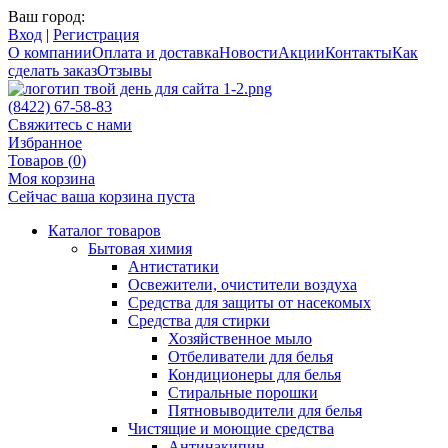
Ваш город:
Вход
|
Регистрация
О компании
Оплата и доставка
Новости
Акции
Контакты
Как
сделать заказ
Отзывы
(8422) 67-58-83
Свяжитесь с нами
Избранное
Товаров (
0
)
Моя корзина
Сейчас ваша корзина пуста
Каталог товаров
Бытовая химия
Антистатики
Освежители, очистители воздуха
Средства для защиты от насекомых
Средства для стирки
Хозяйственное мыло
Отбеливатели для белья
Кондиционеры для белья
Стиральные порошки
Пятновыводители для белья
Чистящие и моющие средства
Антинакипин