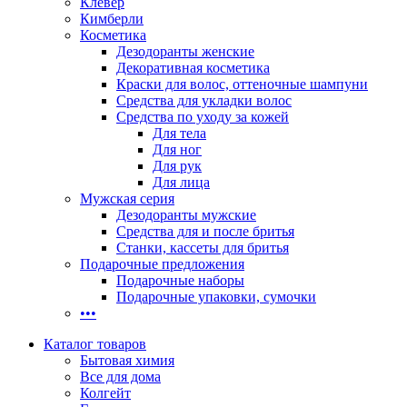
Клевер
Кимберли
Косметика
Дезодоранты женские
Декоративная косметика
Краски для волос, оттеночные шампуни
Средства для укладки волос
Средства по уходу за кожей
Для тела
Для ног
Для рук
Для лица
Мужская серия
Дезодоранты мужские
Средства для и после бритья
Станки, кассеты для бритья
Подарочные предложения
Подарочные наборы
Подарочные упаковки, сумочки
•••
Каталог товаров
Бытовая химия
Все для дома
Колгейт