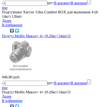
-
шт
+
В корзину
В корзине
true
Подгузники Хаггис Ultra Comfort BOX для мальчиков 4 (8-
14кг) 126шт
Далее
В избранное
Подгуз Molfix Макси+ 4+ (9-20кг) 54шт/3/
946.80 руб.
-
шт
+
В корзину
В корзине
true
Подгуз Molfix Макси+ 4+ (9-20кг) 54шт/3/
Далее
В избранное