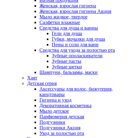
Ватная продукция
Женская, взрослая гигиена
Женская, взрослая гигиена Акция
Мыло жидкое, твердое
Салфетки влажные
Средства для душа и ванны
Гели для душа
Губки, мочалки для душа
Пены и соли для ванн
Средства для ухода за полостью рта
Зубные ополаскиватели
Зубные пасты
Зубные щетки
Шампуни, бальзамы, маски
Хаят
Детская серия
Аксессуары для волос, бижутерия,
канцтовары
Гигиена и уход
Декоративная косметика
Мыло детское
Парфюмерия детская
Подгузники
Подгузники Акция
Уход за полостью рта