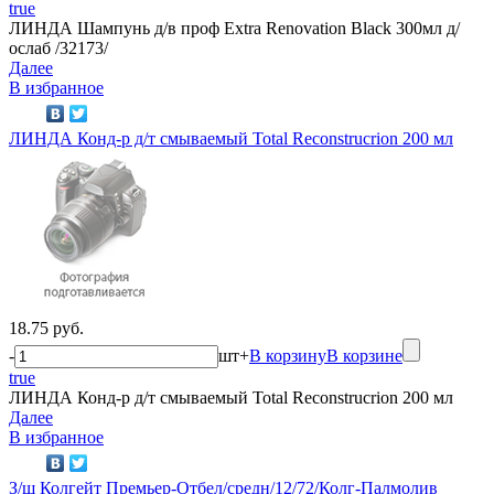
true
ЛИНДА Шампунь д/в проф Extra Renovation Black 300мл д/
ослаб /32173/
Далее
В избранное
ЛИНДА Конд-р д/т смываемый Total Reconstrucrion 200 мл
18.75 руб.
-
шт
+
В корзину
В корзине
true
ЛИНДА Конд-р д/т смываемый Total Reconstrucrion 200 мл
Далее
В избранное
З/щ Колгейт Премьер-Отбел/средн/12/72/Колг-Палмолив