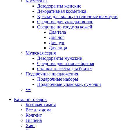
Косметика
Дезодоранты женские
Декоративная косметика
Краски для волос, оттеночные шампуни
Средства для укладки волос
Средства по уходу за кожей
Для тела
Для ног
Для рук
Для лица
Мужская серия
Дезодоранты мужские
Средства для и после бритья
Станки, кассеты для бритья
Подарочные предложения
Подарочные наборы
Подарочные упаковки, сумочки
•••
Каталог товаров
Бытовая химия
Все для дома
Колгейт
Гигиена
Хаят