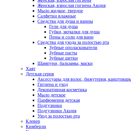
Женская, взрослая гигиена
Женская, взрослая гигиена Акция
Мыло жидкое, твердое
Салфетки влажные
Средства для душа и ванны
Гели для душа
Губки, мочалки для душа
Пены и соли для ванн
Средства для ухода за полостью рта
Зубные ополаскиватели
Зубные пасты
Зубные щетки
Шампуни, бальзамы, маски
Хаят
Детская серия
Аксессуары для волос, бижутерия, канцтовар
Гигиена и уход
Декоративная косметика
Мыло детское
Парфюмерия детская
Подгузники
Подгузники Акция
Уход за полостью рта
Клевер
Кимберли