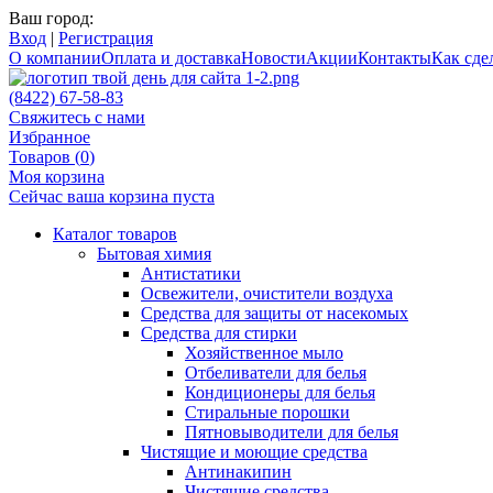
Ваш город:
Вход
|
Регистрация
О компании
Оплата и доставка
Новости
Акции
Контакты
Как сдел
(8422) 67-58-83
Свяжитесь с нами
Избранное
Товаров (
0
)
Моя корзина
Сейчас ваша корзина пуста
Каталог товаров
Бытовая химия
Антистатики
Освежители, очистители воздуха
Средства для защиты от насекомых
Средства для стирки
Хозяйственное мыло
Отбеливатели для белья
Кондиционеры для белья
Стиральные порошки
Пятновыводители для белья
Чистящие и моющие средства
Антинакипин
Чистящие средства