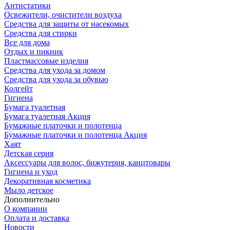
Антистатики
Освежители, очистители воздуха
Средства для защиты от насекомых
Средства для стирки
Все для дома
Отдых и пикник
Пластмассовые изделия
Средства для ухода за домом
Средства для ухода за обувью
Колгейт
Гигиена
Бумага туалетная
Бумага туалетная Акция
Бумажные платочки и полотенца
Бумажные платочки и полотенца Акция
Хаят
Детская серия
Аксессуары для волос, бижутерия, канцтовары
Гигиена и уход
Декоративная косметика
Мыло детское
Дополнительно
О компании
Оплата и доставка
Новости