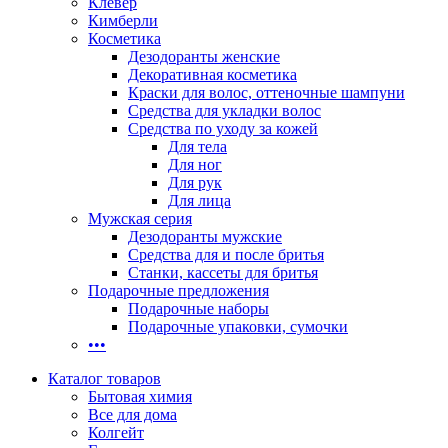
Клевер
Кимберли
Косметика
Дезодоранты женские
Декоративная косметика
Краски для волос, оттеночные шампуни
Средства для укладки волос
Средства по уходу за кожей
Для тела
Для ног
Для рук
Для лица
Мужская серия
Дезодоранты мужские
Средства для и после бритья
Станки, кассеты для бритья
Подарочные предложения
Подарочные наборы
Подарочные упаковки, сумочки
•••
Каталог товаров
Бытовая химия
Все для дома
Колгейт