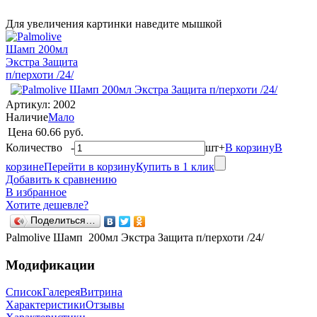
Для увеличения картинки наведите мышкой
Артикул:
2002
Наличие
Мало
Цена
60.66 руб.
Количество
-
шт
+
В корзину
В
корзине
Перейти в корзину
Купить в 1 клик
Добавить к сравнению
В избранное
Хотите дешевле?
Поделиться…
Palmolive Шамп 200мл Экстра Защита п/перхоти /24/
Модификации
Список
Галерея
Витрина
Характеристики
Отзывы