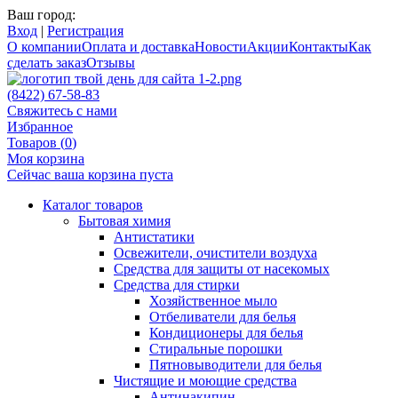
Ваш город:
Вход
|
Регистрация
О компании
Оплата и доставка
Новости
Акции
Контакты
Как
сделать заказ
Отзывы
(8422) 67-58-83
Свяжитесь с нами
Избранное
Товаров (
0
)
Моя корзина
Сейчас ваша корзина пуста
Каталог товаров
Бытовая химия
Антистатики
Освежители, очистители воздуха
Средства для защиты от насекомых
Средства для стирки
Хозяйственное мыло
Отбеливатели для белья
Кондиционеры для белья
Стиральные порошки
Пятновыводители для белья
Чистящие и моющие средства
Антинакипин