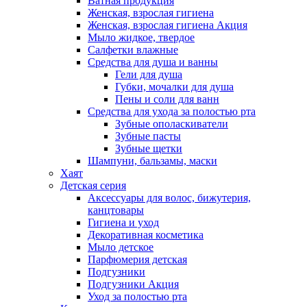
Ватная продукция
Женская, взрослая гигиена
Женская, взрослая гигиена Акция
Мыло жидкое, твердое
Салфетки влажные
Средства для душа и ванны
Гели для душа
Губки, мочалки для душа
Пены и соли для ванн
Средства для ухода за полостью рта
Зубные ополаскиватели
Зубные пасты
Зубные щетки
Шампуни, бальзамы, маски
Хаят
Детская серия
Аксессуары для волос, бижутерия,
канцтовары
Гигиена и уход
Декоративная косметика
Мыло детское
Парфюмерия детская
Подгузники
Подгузники Акция
Уход за полостью рта