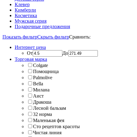
Клевер
Кимберли
Косметика
Мужская серия
Подарочные предложения
Показать фильтр
Скрыть фильтр
Сравнить:
Интернет цена
От
До
Торговая марка
Colgate
Помощница
Palmolive
Bella
Милана
Аист
Дракоша
Лесной бальзам
32 норма
Маленькая фея
Сто рецептов красоты
Чистая линия