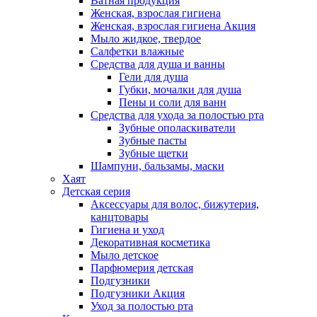
Ватная продукция
Женская, взрослая гигиена
Женская, взрослая гигиена Акция
Мыло жидкое, твердое
Салфетки влажные
Средства для душа и ванны
Гели для душа
Губки, мочалки для душа
Пены и соли для ванн
Средства для ухода за полостью рта
Зубные ополаскиватели
Зубные пасты
Зубные щетки
Шампуни, бальзамы, маски
Хаят
Детская серия
Аксессуары для волос, бижутерия,
канцтовары
Гигиена и уход
Декоративная косметика
Мыло детское
Парфюмерия детская
Подгузники
Подгузники Акция
Уход за полостью рта