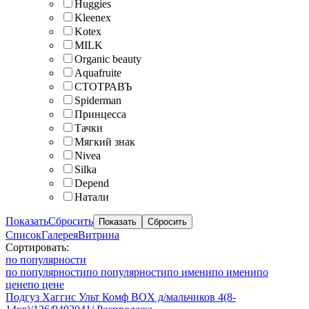
Huggies
Kleenex
Kotex
MILK
Organic beauty
Aquafruite
СТОТРАВЪ
Spiderman
Принцесса
Тачки
Мягкий знак
Nivea
Silka
Depend
Натали
Показать
Сбросить
Список
Галерея
Витрина
Сортировать:
по популярности
по популярности
по популярности
по имени
по имени
по
цене
по цене
Подгуз Хаггис Ульт Комф BOX д/мальчиков 4(8-