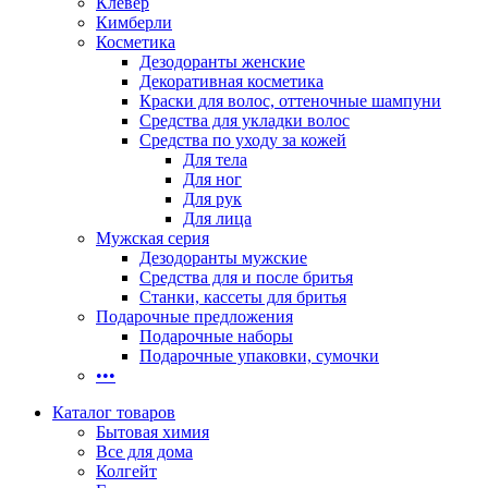
Клевер
Кимберли
Косметика
Дезодоранты женские
Декоративная косметика
Краски для волос, оттеночные шампуни
Средства для укладки волос
Средства по уходу за кожей
Для тела
Для ног
Для рук
Для лица
Мужская серия
Дезодоранты мужские
Средства для и после бритья
Станки, кассеты для бритья
Подарочные предложения
Подарочные наборы
Подарочные упаковки, сумочки
•••
Каталог товаров
Бытовая химия
Все для дома
Колгейт