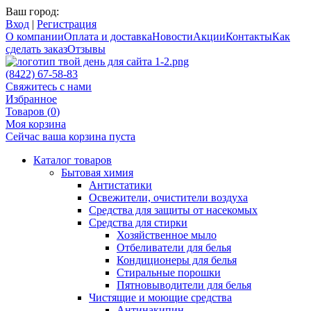
Ваш город:
Вход
|
Регистрация
О компании
Оплата и доставка
Новости
Акции
Контакты
Как
сделать заказ
Отзывы
(8422) 67-58-83
Свяжитесь с нами
Избранное
Товаров (
0
)
Моя корзина
Сейчас ваша корзина пуста
Каталог товаров
Бытовая химия
Антистатики
Освежители, очистители воздуха
Средства для защиты от насекомых
Средства для стирки
Хозяйственное мыло
Отбеливатели для белья
Кондиционеры для белья
Стиральные порошки
Пятновыводители для белья
Чистящие и моющие средства
Антинакипин