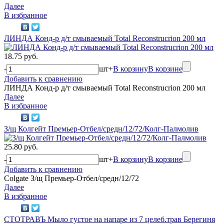
Далее
В избранное
ЛИНДА Конд-р д/т смываемый Total Reconstrucrion 200 мл
18.75 руб.
-
шт
+
В корзину
В корзине
Добавить к сравнению
ЛИНДА Конд-р д/т смываемый Total Reconstrucrion 200 мл
Далее
В избранное
З/щ Колгейт Премьер-Отбел/средн/12/72/Колг-Палмолив
25.80 руб.
-
шт
+
В корзину
В корзине
Добавить к сравнению
Colgate З/щ Премьер-Отбел/средн/12/72
Далее
В избранное
СТОТРАВЪ Мыло густое на напаре из 7 целеб.трав Берегиня