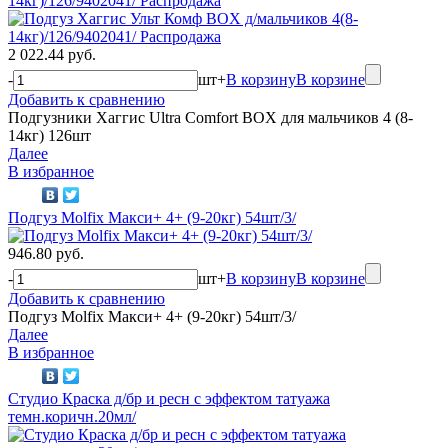
14кг)/126/9402041/ Распродажа
2 022.44 руб.
-
шт
+
В корзину
В корзине
Добавить к сравнению
Подгузники Хаггис Ultra Comfort BOX для мальчиков 4 (8-
14кг) 126шт
Далее
В избранное
Подгуз Molfix Макси+ 4+ (9-20кг) 54шт/3/
946.80 руб.
-
шт
+
В корзину
В корзине
Добавить к сравнению
Подгуз Molfix Макси+ 4+ (9-20кг) 54шт/3/
Далее
В избранное
Студио Краска д/бр и ресн с эффектом татуажа
темн.коричн.20мл/