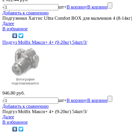
-
шт
+
В корзину
В корзине
Добавить к сравнению
Подгузники Хаггис Ultra Comfort BOX для мальчиков 4 (8-14кг
Далее
В избранное
Подгуз Molfix Макси+ 4+ (9-20кг) 54шт/3/
946.80 руб.
-
шт
+
В корзину
В корзине
Добавить к сравнению
Подгуз Molfix Макси+ 4+ (9-20кг) 54шт/3/
Далее
В избранное