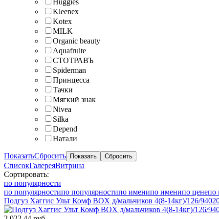
Huggies
Kleenex
Kotex
MILK
Organic beauty
Aquafruite
СТОТРАВЪ
Spiderman
Принцесса
Тачки
Мягкий знак
Nivea
Silka
Depend
Натали
Показать
Сбросить
Список
Галерея
Витрина
Сортировать:
по популярности
по популярности
по популярности
по имени
по имени
по цене
по 
Подгуз Хаггис Ульт Комф BOX д/мальчиков 4(8-14кг)/126/9402
2 022.44 руб.