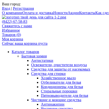
Ваш город:
Вход
|
Регистрация
О компании
Оплата и доставка
Новости
Акции
Контакты
Как сдел
(8422) 67-58-83
Свяжитесь с нами
Избранное
Товаров (
0
)
Моя корзина
Сейчас ваша корзина пуста
Каталог товаров
Бытовая химия
Антистатики
Освежители, очистители воздуха
Средства для защиты от насекомых
Средства для стирки
Хозяйственное мыло
Отбеливатели для белья
Кондиционеры для белья
Стиральные порошки
Пятновыводители для белья
Чистящие и моющие средства
Антинакипин
Чистящие средства