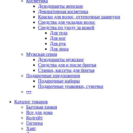
Косметика
Дезодоранты женские
Декоративная косметика
Краски для волос, оттеночные шампуни
Средства для укладки волос
Средства по уходу за кожей
Для тела
Для ног
Для рук
Для лица
Мужская серия
Дезодоранты мужские
Средства для и после бритья
Станки, кассеты для бритья
Подарочные предложения
Подарочные наборы
Подарочные упаковки, сумочки
•••
Каталог товаров
Бытовая химия
Все для дома
Колгейт
Гигиена
Хаят