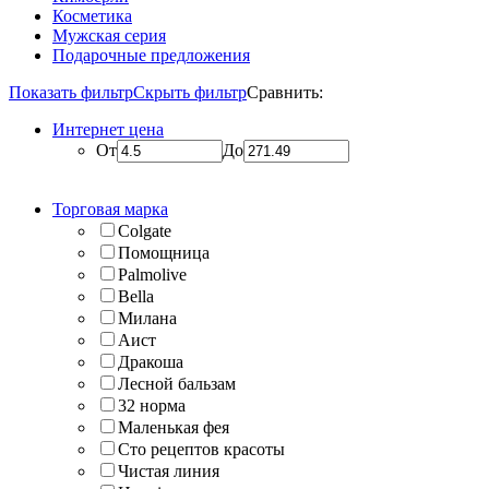
Косметика
Мужская серия
Подарочные предложения
Показать фильтр
Скрыть фильтр
Сравнить:
Интернет цена
От
До
Торговая марка
Colgate
Помощница
Palmolive
Bella
Милана
Аист
Дракоша
Лесной бальзам
32 норма
Маленькая фея
Сто рецептов красоты
Чистая линия