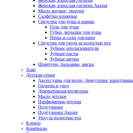
Женская, взрослая гигиена
Женская, взрослая гигиена Акция
Мыло жидкое, твердое
Салфетки влажные
Средства для душа и ванны
Гели для душа
Губки, мочалки для душа
Пены и соли для ванн
Средства для ухода за полостью рта
Зубные ополаскиватели
Зубные пасты
Зубные щетки
Шампуни, бальзамы, маски
Хаят
Детская серия
Аксессуары для волос, бижутерия, канцтовар
Гигиена и уход
Декоративная косметика
Мыло детское
Парфюмерия детская
Подгузники
Подгузники Акция
Уход за полостью рта
Клевер
Кимберли