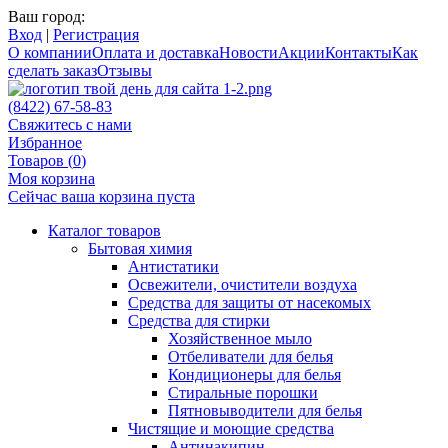
Ваш город:
Вход
|
Регистрация
О компании
Оплата и доставка
Новости
Акции
Контакты
Как
сделать заказ
Отзывы
(8422) 67-58-83
Свяжитесь с нами
Избранное
Товаров (
0
)
Моя корзина
Сейчас ваша корзина пуста
Каталог товаров
Бытовая химия
Антистатики
Освежители, очистители воздуха
Средства для защиты от насекомых
Средства для стирки
Хозяйственное мыло
Отбеливатели для белья
Кондиционеры для белья
Стиральные порошки
Пятновыводители для белья
Чистящие и моющие средства
Антинакипин