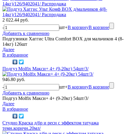
14кг)/126/9402041/ Распродажа
2 022.44 руб.
-
шт
+
В корзину
В корзине
Добавить к сравнению
Подгузники Хаггис Ultra Comfort BOX для мальчиков 4 (8-
14кг) 126шт
Далее
В избранное
Подгуз Molfix Макси+ 4+ (9-20кг) 54шт/3/
946.80 руб.
-
шт
+
В корзину
В корзине
Добавить к сравнению
Подгуз Molfix Макси+ 4+ (9-20кг) 54шт/3/
Далее
В избранное
Студио Краска д/бр и ресн с эффектом татуажа
темн.коричн.20мл/