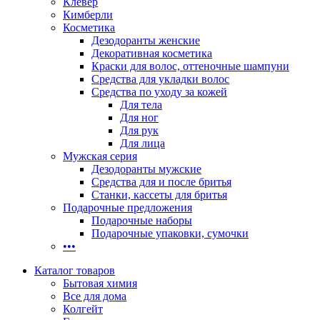
Клевер
Кимберли
Косметика
Дезодоранты женские
Декоративная косметика
Краски для волос, оттеночные шампуни
Средства для укладки волос
Средства по уходу за кожей
Для тела
Для ног
Для рук
Для лица
Мужская серия
Дезодоранты мужские
Средства для и после бритья
Станки, кассеты для бритья
Подарочные предложения
Подарочные наборы
Подарочные упаковки, сумочки
•••
Каталог товаров
Бытовая химия
Все для дома
Колгейт