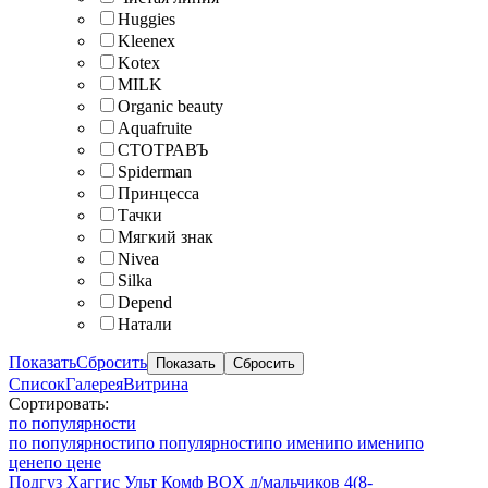
Huggies
Kleenex
Kotex
MILK
Organic beauty
Aquafruite
СТОТРАВЪ
Spiderman
Принцесса
Тачки
Мягкий знак
Nivea
Silka
Depend
Натали
Показать
Сбросить
Список
Галерея
Витрина
Сортировать:
по популярности
по популярности
по популярности
по имени
по имени
по
цене
по цене
Подгуз Хаггис Ульт Комф BOX д/мальчиков 4(8-