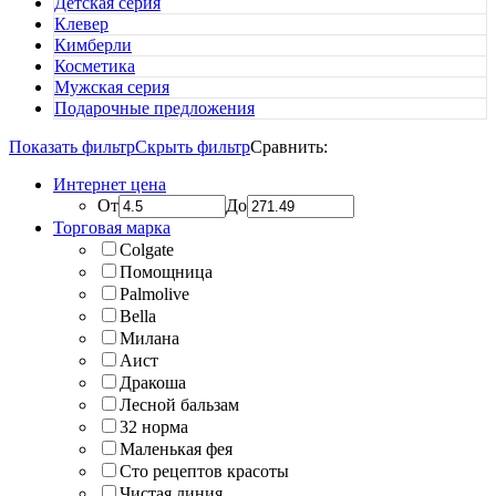
Детская серия
Клевер
Кимберли
Косметика
Мужская серия
Подарочные предложения
Показать фильтр
Скрыть фильтр
Сравнить:
Интернет цена
От
До
Торговая марка
Colgate
Помощница
Palmolive
Bella
Милана
Аист
Дракоша
Лесной бальзам
32 норма
Маленькая фея
Сто рецептов красоты
Чистая линия