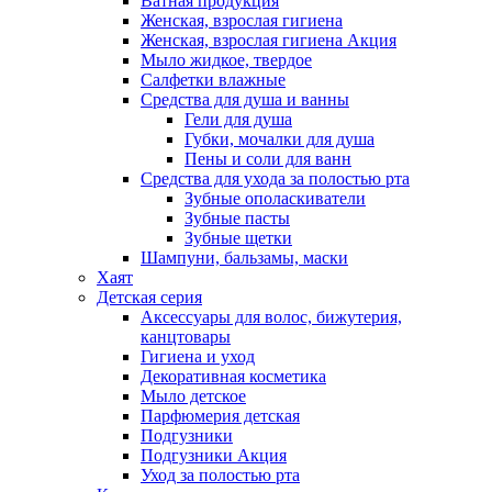
Ватная продукция
Женская, взрослая гигиена
Женская, взрослая гигиена Акция
Мыло жидкое, твердое
Салфетки влажные
Средства для душа и ванны
Гели для душа
Губки, мочалки для душа
Пены и соли для ванн
Средства для ухода за полостью рта
Зубные ополаскиватели
Зубные пасты
Зубные щетки
Шампуни, бальзамы, маски
Хаят
Детская серия
Аксессуары для волос, бижутерия,
канцтовары
Гигиена и уход
Декоративная косметика
Мыло детское
Парфюмерия детская
Подгузники
Подгузники Акция
Уход за полостью рта