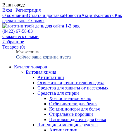
Ваш город:
Вход
|
Регистрация
О компании
Оплата и доставка
Новости
Акции
Контакты
Как
сделать заказ
Отзывы
(8422) 67-58-83
Свяжитесь с нами
Избранное
Товаров (
0
)
Моя корзина
Сейчас ваша корзина пуста
Каталог товаров
Бытовая химия
Антистатики
Освежители, очистители воздуха
Средства для защиты от насекомых
Средства для стирки
Хозяйственное мыло
Отбеливатели для белья
Кондиционеры для белья
Стиральные порошки
Пятновыводители для белья
Чистящие и моющие средства
Антинакипин