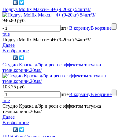
Подгуз Molfix Макси+ 4+ (9-20кг) 54шт/3/
946.80 руб.
-
шт
+
В корзину
В корзине
true
Подгуз Molfix Макси+ 4+ (9-20кг) 54шт/3/
Далее
В избранное
Студио Краска д/бр и ресн с эффектом татуажа
темн.коричн.20мл/
103.75 руб.
-
шт
+
В корзину
В корзине
true
Студио Краска д/бр и ресн с эффектом татуажа
темн.коричн.20мл/
Далее
В избранное
ПР Набор Сладкая магия