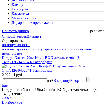
Детская серия
Клевер
Кимберли
Косметика
Мужская серия
Подарочные предложения
Показать фильтр
Сравнить:
Список
Галерея
Витрина
Сортировать:
по популярности
по популярности
по популярности
по имени
по имени
по
цене
по цене
Подгуз Хаггис Ульт Комф BOX д/мальчиков 4(8-
14кг)/126/9402041/ Распродажа
2 022.44 руб.
-
шт
+
В корзину
В корзине
true
Подгузники Хаггис Ultra Comfort BOX для мальчиков 4 (8-
14кг) 126шт
Далее
В избранное