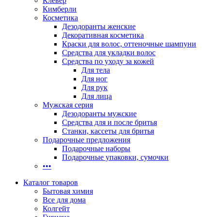
Клевер
Кимберли
Косметика
Дезодоранты женские
Декоративная косметика
Краски для волос, оттеночные шампуни
Средства для укладки волос
Средства по уходу за кожей
Для тела
Для ног
Для рук
Для лица
Мужская серия
Дезодоранты мужские
Средства для и после бритья
Станки, кассеты для бритья
Подарочные предложения
Подарочные наборы
Подарочные упаковки, сумочки
•••
Каталог товаров
Бытовая химия
Все для дома
Колгейт