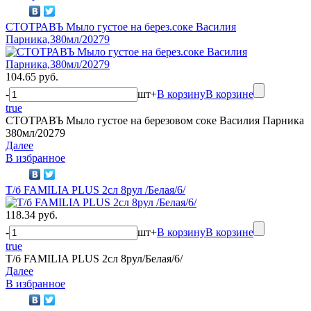
СТОТРАВЪ Мыло густое на берез.соке Василия
Парника,380мл/20279
104.65 руб.
-
шт
+
В корзину
В корзине
true
СТОТРАВЪ Мыло густое на березовом соке Василия Парника
380мл/20279
Далее
В избранное
Т/б FAMILIA PLUS 2сл 8рул /Белая/6/
118.34 руб.
-
шт
+
В корзину
В корзине
true
Т/б FAMILIA PLUS 2сл 8рул/Белая/6/
Далее
В избранное