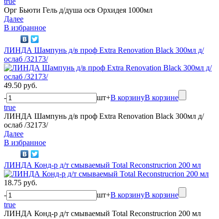
true
Орг Бьюти Гель д/душа осв Орхидея 1000мл
Далее
В избранное
ЛИНДА Шампунь д/в проф Extra Renovation Black 300мл д/
ослаб /32173/
49.50 руб.
-
шт
+
В корзину
В корзине
true
ЛИНДА Шампунь д/в проф Extra Renovation Black 300мл д/
ослаб /32173/
Далее
В избранное
ЛИНДА Конд-р д/т смываемый Total Reconstrucrion 200 мл
18.75 руб.
-
шт
+
В корзину
В корзине
true
ЛИНДА Конд-р д/т смываемый Total Reconstrucrion 200 мл