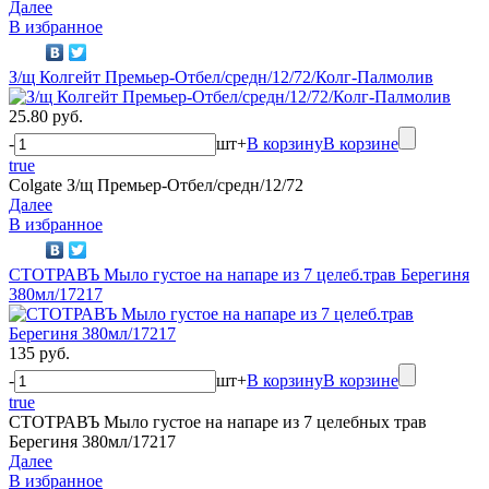
Далее
В избранное
З/щ Колгейт Премьер-Отбел/средн/12/72/Колг-Палмолив
25.80 руб.
-
шт
+
В корзину
В корзине
true
Colgate З/щ Премьер-Отбел/средн/12/72
Далее
В избранное
СТОТРАВЪ Мыло густое на напаре из 7 целеб.трав Берегиня
380мл/17217
135 руб.
-
шт
+
В корзину
В корзине
true
СТОТРАВЪ Мыло густое на напаре из 7 целебных трав
Берегиня 380мл/17217
Далее
В избранное