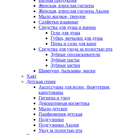
Ватная продукция
Женская, взрослая гигиена
Женская, взрослая гигиена Акция
Мыло жидкое, твердое
Салфетки влажные
Средства для душа и ванны
Гели для душа
Губки, мочалки для душа
Пены и соли для ванн
Средства для ухода за полостью рта
Зубные ополаскиватели
Зубные пасты
Зубные щетки
Шампуни, бальзамы, маски
Хаят
Детская серия
Аксессуары для волос, бижутерия,
канцтовары
Гигиена и уход
Декоративная косметика
Мыло детское
Парфюмерия детская
Подгузники
Подгузники Акция
Уход за полостью рта