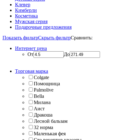
Клевер
Кимберли
Косметика
Мужская серия
Подарочные предложения
Показать фильтр
Скрыть фильтр
Сравнить:
Интернет цена
От
До
Торговая марка
Colgate
Помощница
Palmolive
Bella
Милана
Аист
Дракоша
Лесной бальзам
32 норма
Маленькая фея
Сто рецептов красоты