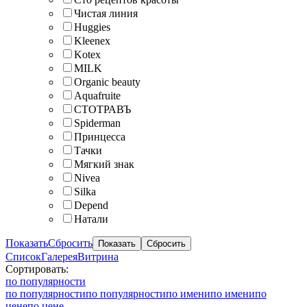
Чистая линия
Huggies
Kleenex
Kotex
MILK
Organic beauty
Aquafruite
СТОТРАВЪ
Spiderman
Принцесса
Тачки
Мягкий знак
Nivea
Silka
Depend
Натали
Показать
Сбросить
Список
Галерея
Витрина
Сортировать:
по популярности
по популярности
по популярности
по имени
по имени
по
цене
по цене