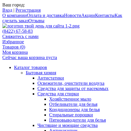
Ваш город:
Вход
|
Регистрация
О компании
Оплата и доставка
Новости
Акции
Контакты
Как
сделать заказ
Отзывы
(8422) 67-58-83
Свяжитесь с нами
Избранное
Товаров (
0
)
Моя корзина
Сейчас ваша корзина пуста
Каталог товаров
Бытовая химия
Антистатики
Освежители, очистители воздуха
Средства для защиты от насекомых
Средства для стирки
Хозяйственное мыло
Отбеливатели для белья
Кондиционеры для белья
Стиральные порошки
Пятновыводители для белья
Чистящие и моющие средства
Антинакипин