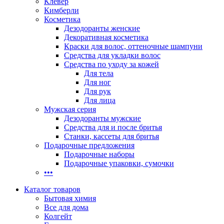
Клевер
Кимберли
Косметика
Дезодоранты женские
Декоративная косметика
Краски для волос, оттеночные шампуни
Средства для укладки волос
Средства по уходу за кожей
Для тела
Для ног
Для рук
Для лица
Мужская серия
Дезодоранты мужские
Средства для и после бритья
Станки, кассеты для бритья
Подарочные предложения
Подарочные наборы
Подарочные упаковки, сумочки
•••
Каталог товаров
Бытовая химия
Все для дома
Колгейт