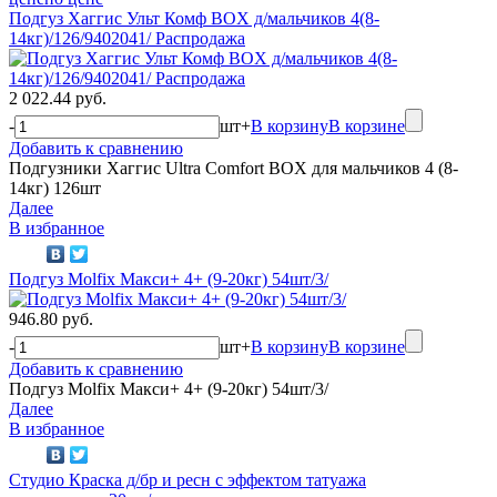
Подгуз Хаггис Ульт Комф BOX д/мальчиков 4(8-
14кг)/126/9402041/ Распродажа
2 022.44 руб.
-
шт
+
В корзину
В корзине
Добавить к сравнению
Подгузники Хаггис Ultra Comfort BOX для мальчиков 4 (8-
14кг) 126шт
Далее
В избранное
Подгуз Molfix Макси+ 4+ (9-20кг) 54шт/3/
946.80 руб.
-
шт
+
В корзину
В корзине
Добавить к сравнению
Подгуз Molfix Макси+ 4+ (9-20кг) 54шт/3/
Далее
В избранное
Студио Краска д/бр и ресн с эффектом татуажа