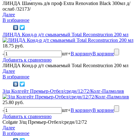
ЛИНДА Шампунь д/в проф Extra Renovation Black 300мл д/
ослаб /32173/
Далее
В избранное
ЛИНДА Конд-р д/т смываемый Total Reconstrucrion 200 мл
18.75 руб.
-
шт
+
В корзину
В корзине
Добавить к сравнению
ЛИНДА Конд-р д/т смываемый Total Reconstrucrion 200 мл
Далее
В избранное
З/щ Колгейт Премьер-Отбел/средн/12/72/Колг-Палмолив
25.80 руб.
-
шт
+
В корзину
В корзине
Добавить к сравнению
Colgate З/щ Премьер-Отбел/средн/12/72
Далее
В избранное