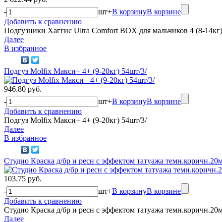
-
шт
+
В корзину
В корзине
Добавить к сравнению
Подгузники Хаггис Ultra Comfort BOX для мальчиков 4 (8-14кг
Далее
В избранное
Подгуз Molfix Макси+ 4+ (9-20кг) 54шт/3/
946.80 руб.
-
шт
+
В корзину
В корзине
Добавить к сравнению
Подгуз Molfix Макси+ 4+ (9-20кг) 54шт/3/
Далее
В избранное
Студио Краска д/бр и ресн с эффектом татуажа темн.коричн.20м
103.75 руб.
-
шт
+
В корзину
В корзине
Добавить к сравнению
Студио Краска д/бр и ресн с эффектом татуажа темн.коричн.20м
Далее