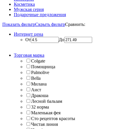
Косметика
Мужская серия
Подарочные предложения
Показать фильтр
Скрыть фильтр
Сравнить:
Интернет цена
От
До
Торговая марка
Colgate
Помощница
Palmolive
Bella
Милана
Аист
Дракоша
Лесной бальзам
32 норма
Маленькая фея
Сто рецептов красоты
Чистая линия