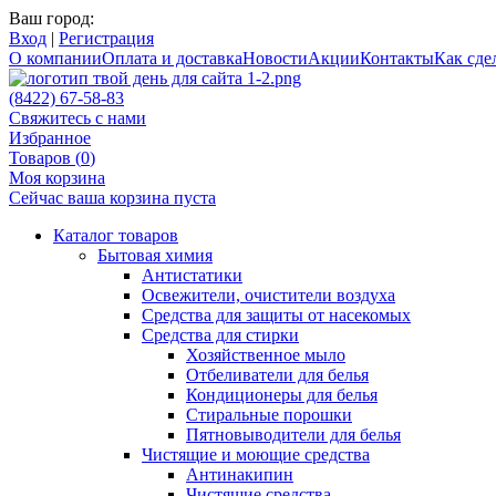
Ваш город:
Вход
|
Регистрация
О компании
Оплата и доставка
Новости
Акции
Контакты
Как сдел
(8422) 67-58-83
Свяжитесь с нами
Избранное
Товаров (
0
)
Моя корзина
Сейчас ваша корзина пуста
Каталог товаров
Бытовая химия
Антистатики
Освежители, очистители воздуха
Средства для защиты от насекомых
Средства для стирки
Хозяйственное мыло
Отбеливатели для белья
Кондиционеры для белья
Стиральные порошки
Пятновыводители для белья
Чистящие и моющие средства
Антинакипин
Чистящие средства