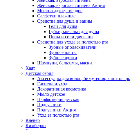
Женская, взрослая гигиена
Женская, взрослая гигиена Акция
Мыло жидкое, твердое
Салфетки влажные
Средства для душа и ванны
Гели для душа
Губки, мочалки для душа
Пены и соли для ванн
Средства для ухода за полостью рта
Зубные ополаскиватели
Зубные пасты
Зубные щетки
Шампуни, бальзамы, маски
Хаят
Детская серия
Аксессуары для волос, бижутерия, канцтовар
Гигиена и уход
Декоративная косметика
Мыло детское
Парфюмерия детская
Подгузники
Подгузники Акция
Уход за полостью рта
Клевер
Кимберли