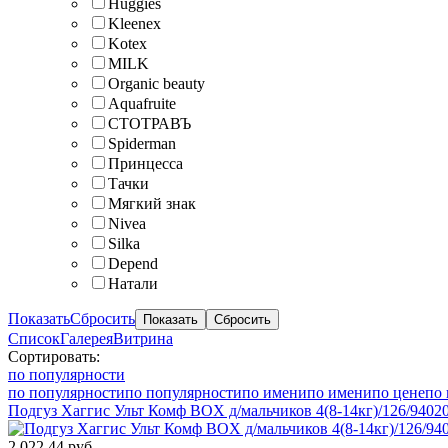
Huggies
Kleenex
Kotex
MILK
Organic beauty
Aquafruite
СТОТРАВЪ
Spiderman
Принцесса
Тачки
Мягкий знак
Nivea
Silka
Depend
Натали
Показать
Сбросить
Список
Галерея
Витрина
Сортировать:
по популярности
по популярности
по популярности
по имени
по имени
по цене
по 
Подгуз Хаггис Ульт Комф BOX д/мальчиков 4(8-14кг)/126/9402
2 022.44 руб.