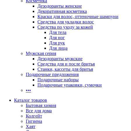
Косметика
Дезодоранты женские
Декоративная косметика
Краски для волос, оттеночные шампуни
Средства для укладки волос
Средства по уходу за кожей
Для тела
Для ног
Для рук
Для лица
Мужская серия
Дезодоранты мужские
Средства для и после бритья
Станки, кассеты для бритья
Подарочные предложения
Подарочные наборы
Подарочные упаковки, сумочки
•••
Каталог товаров
Бытовая химия
Все для дома
Колгейт
Гигиена
Хаят