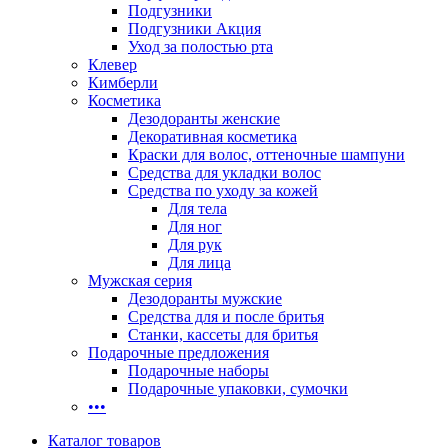
Подгузники
Подгузники Акция
Уход за полостью рта
Клевер
Кимберли
Косметика
Дезодоранты женские
Декоративная косметика
Краски для волос, оттеночные шампуни
Средства для укладки волос
Средства по уходу за кожей
Для тела
Для ног
Для рук
Для лица
Мужская серия
Дезодоранты мужские
Средства для и после бритья
Станки, кассеты для бритья
Подарочные предложения
Подарочные наборы
Подарочные упаковки, сумочки
•••
Каталог товаров