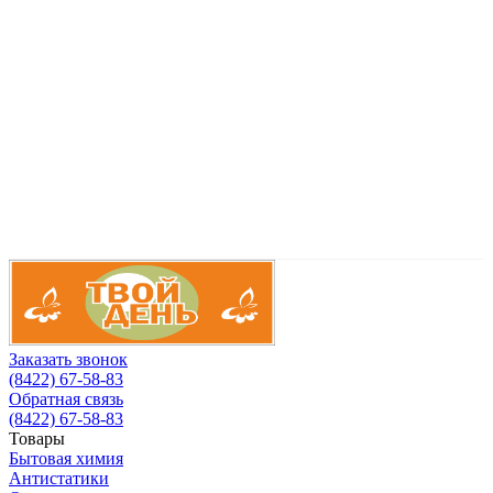
Т
н
н
п
с
Заказать звонок
(8422) 67-58-83
Обратная связь
(8422) 67-58-83
Товары
Бытовая химия
Антистатики