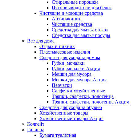
Стиральные порошки
Пятновыводители для белья
Чистящие и моющие средства
Антинакипин
Чистящие средства
Средства для мытья стекол
Средства для мытья посуды
Все для дома
Отдых и пикник
Пластмассовые изделия
Средства для ухода за домом
Губки, мочалки
Губки, мочалки Акция
Мешки для мусора
Мешки для мусора Акция
Перчатки
Салфетки хозяйственные
Тряпки, салфетки, полотенца
Тряпки, салфетки, полотенца Акция
Средства для ухода за обувью
Хозяйственные товары
Хозяйственные товары Акция
Колгейт
Гигиена
Бумага туалетная